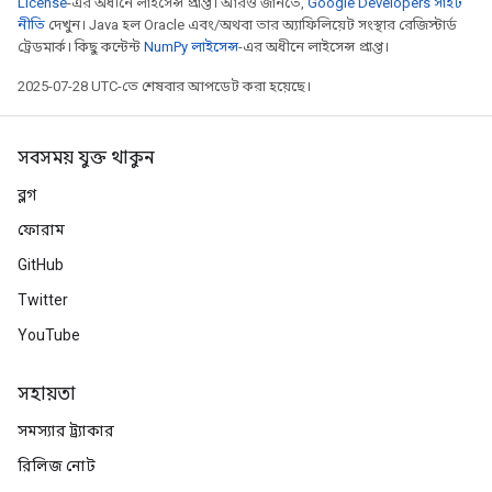
License
-এর অধীনে লাইসেন্স প্রাপ্ত। আরও জানতে,
Google Developers সাইট
নীতি
দেখুন। Java হল Oracle এবং/অথবা তার অ্যাফিলিয়েট সংস্থার রেজিস্টার্ড
ট্রেডমার্ক। কিছু কন্টেন্ট
NumPy লাইসেন্স
-এর অধীনে লাইসেন্স প্রাপ্ত।
2025-07-28 UTC-তে শেষবার আপডেট করা হয়েছে।
সবসময় যুক্ত থাকুন
ব্লগ
ফোরাম
GitHub
Twitter
YouTube
সহায়তা
সমস্যার ট্র্যাকার
রিলিজ নোট