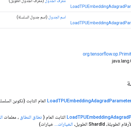
معرف الجدول
(معرف الجدول الطويل)
LoadTPUEmbeddingAdagradPara
اسم الجدول
(اسم جدول السلسلة)
LoadTPUEmbeddingAdagradPara
org.tensorflow.op.Primi
مة
Paramete
Adagrad
TPUEmbedding
Load
العام الثابت
(تكوين السلسلة
Adagrad
TPUEmbedding
Load
الثابت العام
(
نطاق النطاق
، معلمات
ال
Id الطويل،
الخيارات
.
.
.
خيارات)