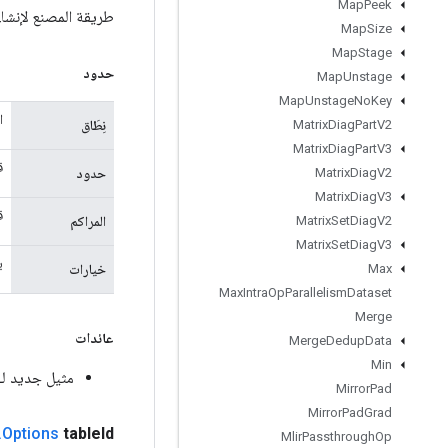
Map
Peek
طريقة المصنع لإنشاء فئة تغلف عملية eters
Map
Size
Map
Stage
حدود
Map
Unstage
Map
Unstage
No
Key
ا
نِطَاق
Matrix
Diag
Part
V2
Matrix
Diag
Part
V3
ق
حدود
Matrix
Diag
V2
Matrix
Diag
V3
ق
المراكم
Matrix
Set
Diag
V2
Matrix
Set
Diag
V3
ي
خيارات
Max
Max
Intra
Op
Parallelism
Dataset
Merge
عائدات
Merge
Dedup
Data
Min
مثيل جديد لـ dTPUEmbeddingAdagradParameters
Mirror
Pad
Mirror
Pad
Grad
.
Options
table
Id
Mlir
Passthrough
Op