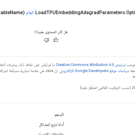
Opt
.
Parameters
Adagrad
TPUEmbedding
Load
العام
(String table
Name)
هل كان المحتوى مفيدًا؟
بموجب
ترخيص Creative Commons Attribution 4.0‏
ما لم يُنصّ على خلاف ذلك، وعينات الت
جعة
سياسات موقع Google Developers الإلكتروني
.
n
الدعم
أداة تتبّع المشاكل
ملاحظات الإصدار