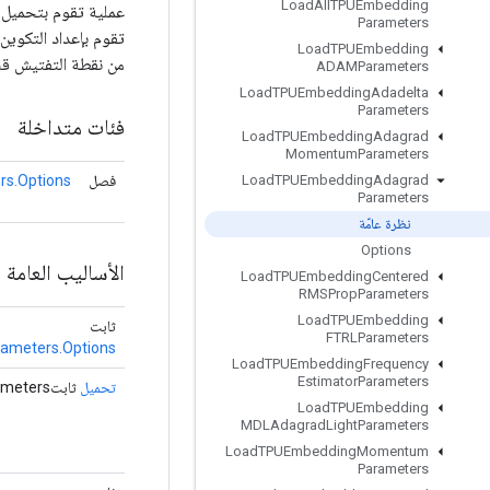
Load
All
TPUEmbedding
Parameters
تقوم بإعداد التكوين
Load
TPUEmbedding
من نقطة التفتيش قب
ADAMParameters
Load
TPUEmbedding
Adadelta
Parameters
فئات متداخلة
Load
TPUEmbedding
Adagrad
Momentum
Parameters
فصل
s.Options
Load
TPUEmbedding
Adagrad
Parameters
نظرة عامّة
Options
الأساليب العامة
Load
TPUEmbedding
Centered
RMSProp
Parameters
Load
TPUEmbedding
ثابت
FTRLParameters
meters.Options
Load
TPUEmbedding
Frequency
Estimator
Parameters
تحميل
ثابتTPUEmbeddingAdagradParameters
Load
TPUEmbedding
MDLAdagrad
Light
Parameters
Load
TPUEmbedding
Momentum
Parameters