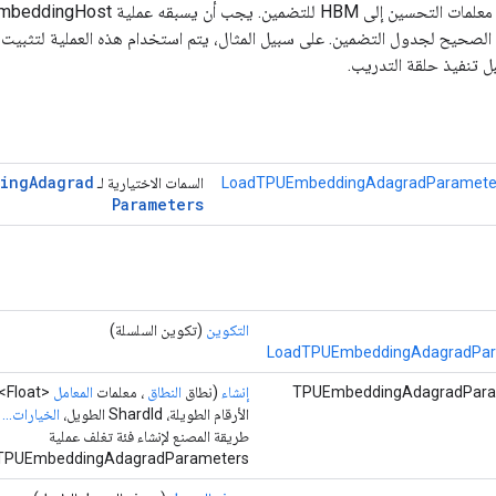
 الصحيح لجدول التضمين. على سبيل المثال، يتم استخدام هذه العملية لتثبيت ا
ل تنفيذ حلقة التدريب.
ing
Adagrad
LoadTPUEmbeddingAdagradParameter
السمات الاختيارية لـ
Parameters
التكوين
(تكوين السلسلة)
LoadTPUEmbeddingAdagradPara
إنشاء
(نطاق
النطاق
، معلمات
المعامل
<Float>،
الأرقام الطويلة، ShardId الطويل،
الخيارات...
ا
طريقة المصنع لإنشاء فئة تغلف عملية
LoadTPUEmbeddingAdagradParameters ج