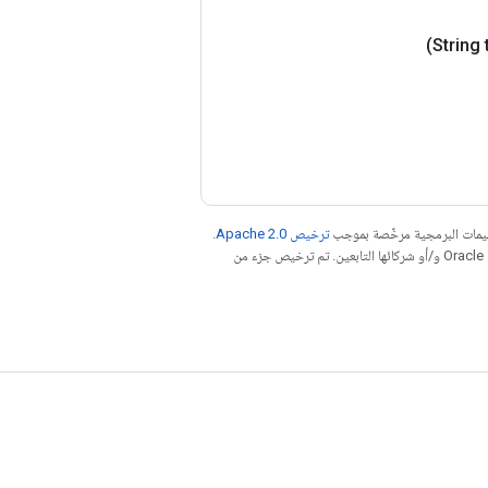
عليمات البرمجية مرخّصة بموجب
ترخيص Apache 2.0‏
.
. إنّ Java هي علامة تجارية مسجَّلة لشركة Oracle و/أو شركائها التابعين. تم ترخيص جزء من