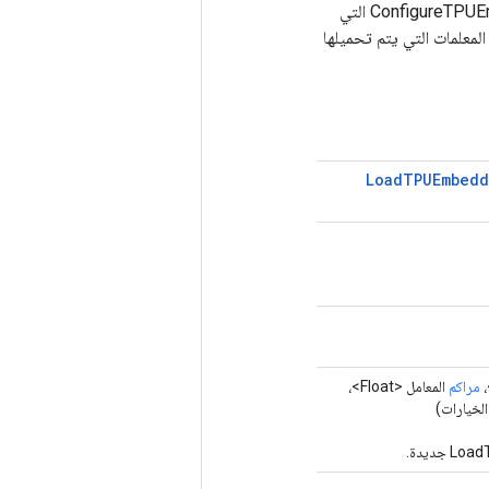
عملية تقوم بتحميل معلمات التحسين إلى HBM للتضمين. يجب أن يسبقه عملية ConfigureTPUEmbeddingHost التي
لمعلمات التي يتم تحميلها
Load
TPUEmbedd
مراكم
المعامل <Float>،
لخيارات)
ديدة.