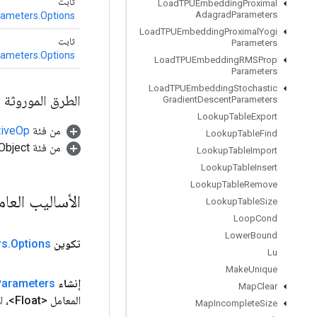
ثابت
Load
TPUEmbedding
Proximal
Adagrad
Parameters
meters.Options
Load
TPUEmbedding
Proximal
Yogi
ثابت
Parameters
meters.Options
Load
TPUEmbedding
RMSProp
Parameters
Load
TPUEmbedding
Stochastic
الطرق الموروثة
Gradient
Descent
Parameters
Lookup
Table
Export
من فئة
tiveOp
Lookup
Table
Find
من فئة java.lang.Object
Lookup
Table
Import
Lookup
Table
Insert
Lookup
Table
Remove
الأساليب العا
Lookup
Table
Size
Loop
Cond
Lower
Bound
تكوين
Options
.
rs
Lu
Make
Unique
إنشاء
Parameters
Map
Clear
المعامل <Float>، الأرقام الطويلة، Shard
Map
Incomplete
Size