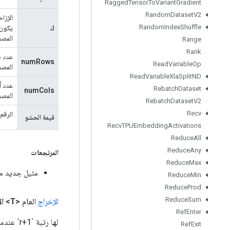
Ragged
Tensor
To
Variant
Gradient
Random
Dataset
V2
Random
Index
Shuffle
ك
المصفوفة.
Range
Rank
عدد ص
numRows
Read
Variable
Op
المصفوفة من k 
Read
Variable
Xla
Split
ND
عدد أ
Rebatch
Dataset
numCols
المصفوفة من k 
Rebatch
Dataset
V2
Recv
الرقم 
قيمة الحشو
Recv
TPUEmbedding
Activations
Reduce
All
Reduce
Any
المرتجعات
Reduce
Max
مثيل جديد من rixDiagV2
Reduce
Min
Reduce
Prod
Reduce
Sum
الإخراج
العام <T>
ال
Ref
Enter
لها رتبة `r+1` عندما يكون `k` عددًا صحيحًا أو `k[0] == k[1]`، أو رتبة `r` بخلاف ذلك.
Ref
Exit