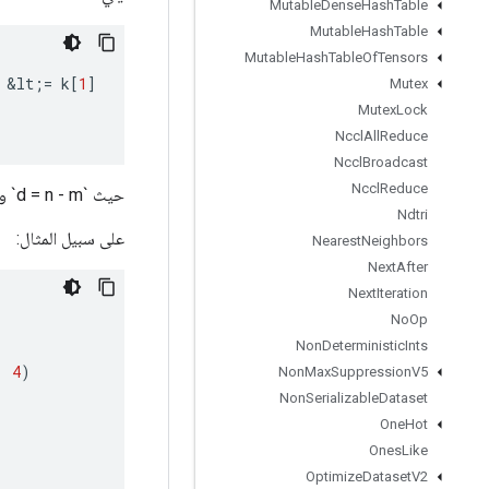
Mutable
Dense
Hash
Table
Mutable
Hash
Table
Mutable
Hash
Table
Of
Tensors
&
lt
;
=
k
[
1
]
Mutex
Mutex
Lock
Nccl
All
Reduce
Nccl
Broadcast
Nccl
Reduce
حيث `d = n - m` و`diag_index = k[1] - d` و`index_in_diag = n - max(d, 0)`.
Ndtri
على سبيل المثال:
Nearest
Neighbors
Next
After
Next
Iteration
No
Op
Non
Deterministic
Ints
,
4
)
Non
Max
Suppression
V5
Non
Serializable
Dataset
One
Hot
Ones
Like
Optimize
Dataset
V2