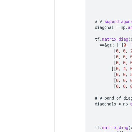
#
A
superdiagon
diagonal
=
np
.
a
tf
.
matrix_diag
(
==
&
gt
;
[[[
0
,
[
0
,
0
,
[
0
,
0
,
[
0
,
0
,
[[
0
,
4
,
[
0
,
0
,
[
0
,
0
,
[
0
,
0
,
#
A
band
of
dia
diagonals
=
np
.
tf
.
matrix_diag
(