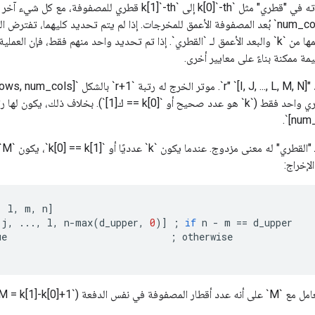
`num_rows` و`num_cols` بُعد المصفوفة الأعمق للمخرجات. إذا لم يتم تحديد كليهما، تف
مربعة وتستنتج حجمها من `k` والبعد الأعمق لـ `القطري`. إذا تم تحديد واحد منهم فقط، فإن 
ة ممكنة بناءً على معايير أخرى.
num_
,
l
,
m
,
n
]
j
,
...,
l
,
n
-
max
(
d_upper
,
0
)
]
;
if
n
-
m
==
d_upper
ue
;
otherwise