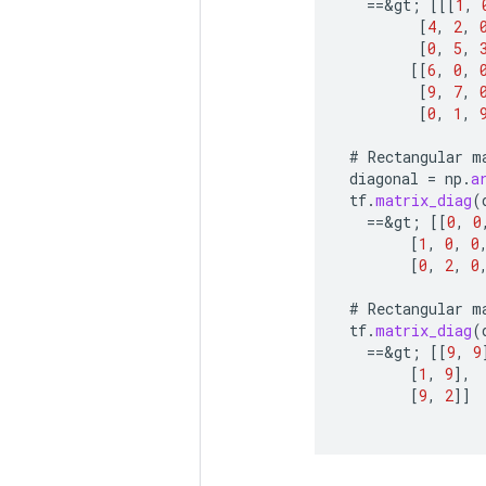
==
&
gt
;
[[[
1
,
[
4
,
2
,
[
0
,
5
,
[[
6
,
0
,
[
9
,
7
,
[
0
,
1
,
#
Rectangular
m
diagonal
=
np
.
a
tf
.
matrix_diag
(
==
&
gt
;
[[
0
,
0
[
1
,
0
,
0
[
0
,
2
,
0
#
Rectangular
m
tf
.
matrix_diag
(
==
&
gt
;
[[
9
,
9
[
1
,
9
]
,
[
9
,
2
]]