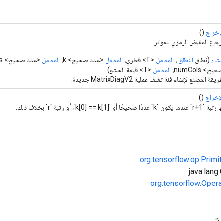
إخراج
()
رجاع المقبض الرمزي للموتر.
نشاء
(نطاق
النطاق
،
المعامل
<T> قطري،
المعامل
<عدد صحيح> k،
المعامل
<عدد صحيح> numRows،
يح> numCols،
المعامل
<T> قيمة الحشو)
يقة المصنع لإنشاء فئة تغلف عملية MatrixDiagV2 جديدة.
لإخراج
()
r+1` عندما يكون `k` عددًا صحيحًا أو `k[0] == k[1]`، أو رتبة `r` بخلاف ذلك.
org.tensorflow.op.Primi
org.tensorflow.Oper
مة