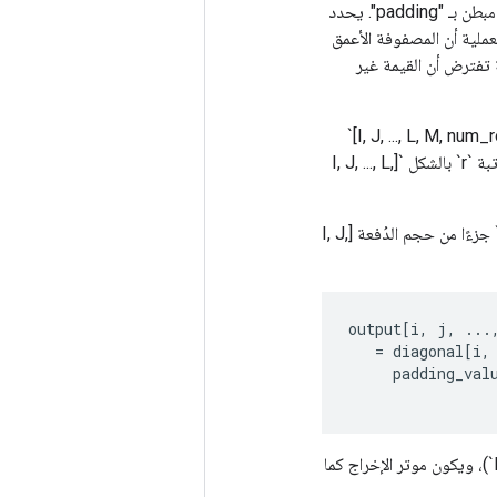
يُرجع موترًا بمحتوياته في "قطري" مثل `k[0]`-th إلى `k[1]`-th قطري للمصفوفة، مع كل شيء آخر مبطن بـ "padding". يحدد
ترض العملية أن المصفوفة الأعمق
العملية تفترض أن القيمة غير
دع "القطري" له أبعاد "r" `[I, J, ..., L, M, N]`. موتر الخرج له رتبة `r+1` بالشكل `[I, J, ..., L, M, num_rows, num_cols]`
عندما يتم إعطاء قطري واحد فقط (`k` هو عدد صحيح أو `k[0] == ك[1]`). بخلاف ذلك، يكون لها رتبة `r` بالشكل `[I, J, ..., L,
البعد الثاني الأعمق لـ "القطري" له معنى مزدوج. عندما يكون `k` عدديًا أو `k[0] == k[1]`، يكون `M` جزءًا من حجم الدُفعة [I, J,
output
[
i
,
j
,
...
=
diagonal
[
i
,
padding_val
بخلاف ذلك، يتم التعامل مع `M` على أنه عدد أقطار المصفوفة في نفس الدفعة (`M = k[1]-k[0]+1`)، ويكون موتر الإخراج كما