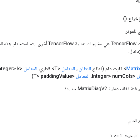
إخراج
()
 للموتر.
المدخلات إلى عمليات TensorFlow هي مخرجات عملية rFlow
دخال.
Matri
(نطاق
النطاق
،
المعامل
<T> قطري،
المعامل
<Integer> k،
ل
<Integer> num
Cols،
المعامل
<T> padding
Value)
عملية MatrixDiagV2 جديدة.
ق الحالي
r >= `