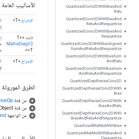
الأساليب العامة
Quantized
Conv2DWith
Bias
And
Relu
Quantized
Conv2DWith
Bias
And
الإخراج
<T>
ك
Relu
And
Requantize
إ
Quantized
Conv2DWith
Bias
And
Requantize
ثابت <T>
إ
MatrixDiagV2
صح
Quantized
Conv2DWith
Bias
Signed
Sum
And
Relu
And
Requantize
<T>
طر
Quantized
Conv2DWith
Bias
Sum
الإخراج
<T>
ا
And
Relu
لها رتبة `
Quantized
Conv2DWith
Bias
Sum
And
Relu
And
Requantize
Quantized
Depthwise
Conv2D
الطرق الموروثة
Quantized
Depthwise
Conv2DWith
Bias
من فئة
tiveOp
Quantized
Depthwise
Conv2DWith
Bias
And
Relu
من فئة java.lang.Object
Quantized
Depthwise
Conv2DWith
من الواجهة
and
Bias
And
Relu
And
Requantize
Quantized
Mat
Mul
With
Bias
Quantized
Mat
Mul
With
Bias
And
الأساليب العا
Dequantize