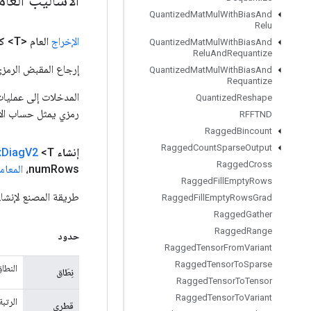
Quantized
Mat
Mul
With
Bias
And
Relu
الإخراج
العام <T>
ك
Quantized
Mat
Mul
With
Bias
And
Relu
And
Requantize
إرجاع المقبض الرمزي
Quantized
Mat
Mul
With
Bias
And
Requantize
Quantized
Reshape
رمزي يمثل حساب الإ
RFFTND
Ragged
Bincount
Ragged
Count
Sparse
Output
إنشاء
<T> ثابت عام
V2
Diag
x
Ragged
Cross
Rows،
num
المعام
Ragged
Fill
Empty
Rows
طريقة المصنع لإنشاء فئة تغلف 
Ragged
Fill
Empty
Rows
Grad
Ragged
Gather
Ragged
Range
حدود
Ragged
Tensor
From
Variant
Ragged
Tensor
To
Sparse
النطا
نِطَاق
Ragged
Tensor
To
Tensor
Ragged
Tensor
To
Variant
الرتبة `r`، حيث `1
قطري