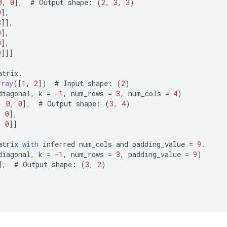
0
,
0
]
,
#
Output
shape
:
(
2
,
3
,
3
)
0
]
,
3
]]
,
0
]
,
0
]
,
9
]]]
atrix
.
rray
(
[
1
,
2
]
)
#
Input
shape
:
(
2
)
diagonal
,
k
=
-
1
,
num_rows
=
3
,
num_cols
=
4
)
,
0
,
0
]
,
#
Output
shape
:
(
3
,
4
)
,
0
]
,
,
0
]]
atrix
with
inferred
num_cols
and
padding_value
=
9.
diagonal
,
k
=
-
1
,
num_rows
=
3
,
padding_value
=
9
)
]
,
#
Output
shape
:
(
3
,
2
)