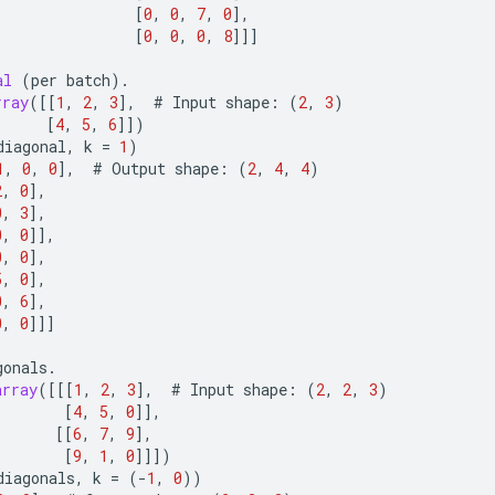
[
0
,
0
,
7
,
0
]
,
[
0
,
0
,
0
,
8
]]]
al
(
per
batch
).
rray
(
[[
1
,
2
,
3
]
,
#
Input
shape
:
(
2
,
3
)
[
4
,
5
,
6
]]
)
diagonal
,
k
=
1
)
1
,
0
,
0
]
,
#
Output
shape
:
(
2
,
4
,
4
)
2
,
0
]
,
0
,
3
]
,
0
,
0
]]
,
0
,
0
]
,
5
,
0
]
,
0
,
6
]
,
0
,
0
]]]
gonals
.
array
(
[[[
1
,
2
,
3
]
,
#
Input
shape
:
(
2
,
2
,
3
)
[
4
,
5
,
0
]]
,
[[
6
,
7
,
9
]
,
[
9
,
1
,
0
]]]
)
diagonals
,
k
=
(
-
1
,
0
))