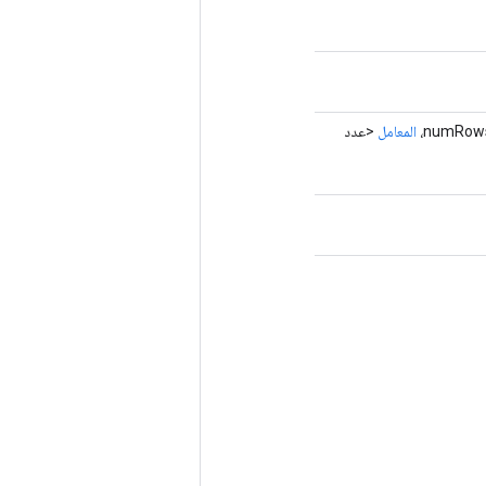
المعامل
<عدد