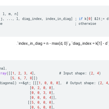
,
l
,
m
,
n
]
j
,
...,
l
,
diag_index
,
index_in_diag
]
;
if
k
[
0
]
&
lt
;
=
d
ue
;
otherwise
nal
.
rray
(
[[
1
,
2
,
3
,
4
]
,
#
Input
shape
:
(
2
,
4
)
[
5
,
6
,
7
,
8
]]
)
diagonal
)
==
&
gt
;
[[[
1
,
0
,
0
,
0
]
,
#
Output
shape
:
(
2
,
4
[
0
,
2
,
0
,
0
]
,
[
0
,
0
,
3
,
0
]
,
[
0
,
0
,
0
,
4
]]
,
[[
5
,
0
,
0
,
0
]
,
[
0
,
6
,
0
,
0
]
,