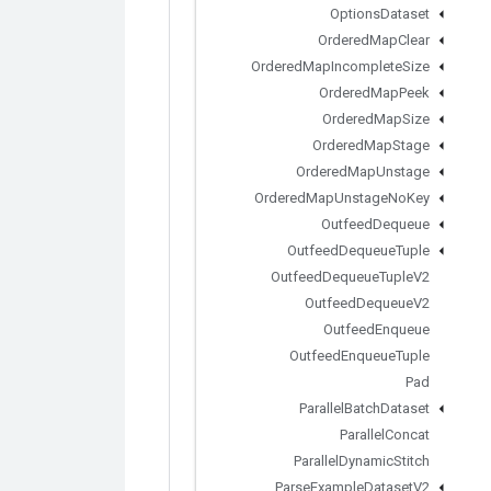
Options
Dataset
Ordered
Map
Clear
Ordered
Map
Incomplete
Size
Ordered
Map
Peek
Ordered
Map
Size
Ordered
Map
Stage
Ordered
Map
Unstage
Ordered
Map
Unstage
No
Key
Outfeed
Dequeue
Outfeed
Dequeue
Tuple
Outfeed
Dequeue
Tuple
V2
Outfeed
Dequeue
V2
Outfeed
Enqueue
Outfeed
Enqueue
Tuple
Pad
Parallel
Batch
Dataset
Parallel
Concat
Parallel
Dynamic
Stitch
Parse
Example
Dataset
V2