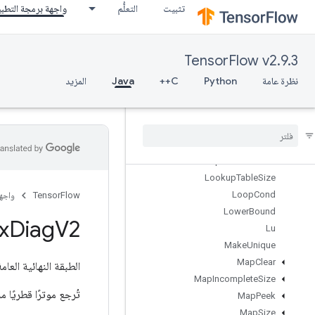
تثبيت
التعلُّم
واجهة برمجة التطب
LoadTPUEmbeddingMomentumParameters
LoadTPUEmbeddingProximalAdagradParameters
LoadTPUEmbeddingProximalYogiParameters
TensorFlow v2.9.3
LoadTPUEmbeddingRMSPropParameters
LoadTPUEmbeddingStochasticGradientDescentParameters
نظرة عامة
Python
C++
Java
المزيد
LookupTableExport
Lookup
Table
Find
Lookup
Table
Import
Lookup
Table
Insert
Lookup
Table
Remove
Lookup
Table
Size
Loop
Cond
TensorFlow
واجه
Lower
Bound
x
Diag
V2
Lu
Make
Unique
Map
Clear
الطبقة النهائية العام
Map
Incomplete
Size
تُرجع موترًا قطريًا 
Map
Peek
Map
Size