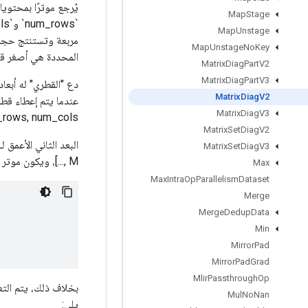
Map
Stage
Map
Unstage
Map
Unstage
No
Key
المحددة هي أصغر قيم
Matrix
Diag
Part
V2
Matrix
Diag
Part
V3
Matrix
Diag
V2
Matrix
Diag
V3
rows, num_cols]`.
Matrix
Set
Diag
V2
Matrix
Set
Diag
V3
..., M]، ويكون موتر الإخراج:
Max
Max
Intra
Op
Parallelism
Dataset
Merge
Merge
Dedup
Data
Min
Mirror
Pad
Mirror
Pad
Grad
Mlir
Passthrough
Op
Mul
No
Nan
يلي: