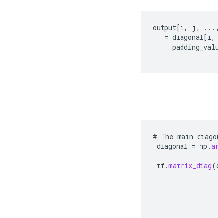
output
[
i
,
j
,
...
=
diagonal
[
i
,
padding_val
#
The
main
diago
diagonal
=
np
.
a
tf
.
matrix_diag
(