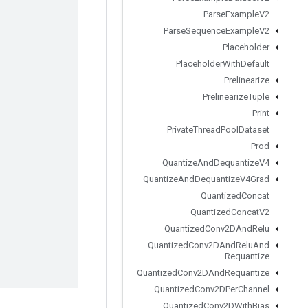
Parse
Example
V2
Parse
Sequence
Example
V2
Placeholder
Placeholder
With
Default
Prelinearize
Prelinearize
Tuple
Print
Private
Thread
Pool
Dataset
Prod
Quantize
And
Dequantize
V4
Quantize
And
Dequantize
V4Grad
Quantized
Concat
Quantized
Concat
V2
Quantized
Conv2DAnd
Relu
Quantized
Conv2DAnd
Relu
And
Requantize
Quantized
Conv2DAnd
Requantize
Quantized
Conv2DPer
Channel
Quantized
Conv2DWith
Bias