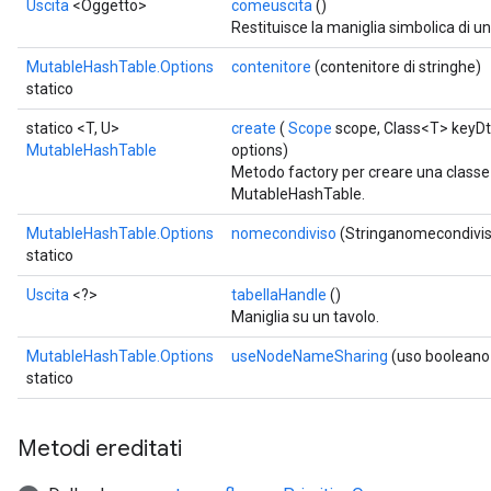
Uscita
<Oggetto>
comeuscita
()
Restituisce la maniglia simbolica di u
MutableHashTable.Options
contenitore
(contenitore di stringhe)
statico
statico <T, U>
create
(
Scope
scope, Class<T> keyDt
MutableHashTable
options)
Metodo factory per creare una class
MutableHashTable.
MutableHashTable.Options
nomecondiviso
(Stringanomecondivis
statico
Uscita
<?>
tabellaHandle
()
Maniglia su un tavolo.
MutableHashTable.Options
useNodeNameSharing
(uso boolean
statico
Metodi ereditati