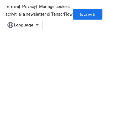
Termini
Privacy
Manage cookies
Iscriviti
Iscriviti alla newsletter di TensorFlow
m
rs
eters
ntumParameters
ters
ropParameters