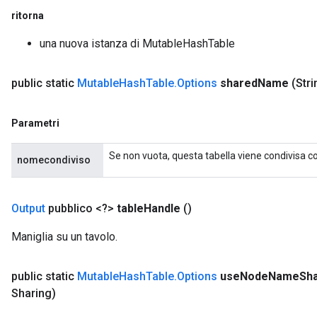
ritorna
una nuova istanza di MutableHashTable
public static
Mutable
Hash
Table
.
Options
shared
Name
(Str
Parametri
Se non vuota, questa tabella viene condivisa con
nomecondiviso
Output
pubblico <?>
table
Handle
()
Maniglia su un tavolo.
public static
Mutable
Hash
Table
.
Options
use
Node
Name
Sha
Sharing)