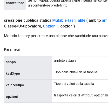
Se non vuota, questa tabella viene inserita nel conteni
contenitore
un contenitore predefinito.
Requantize
ize
AndReluAndRequantize
creazione
pubblica statica
Mutable
Hash
Table
( ambito
am
u
Classe<U>tipovalore
,
Opzioni
.
.
.
opzioni)
uAndRequantize
Metodo factory per creare una classe che racchiude una nuo
AndRelu
Parametri
AndReluAndRequantize
ambito attuale
scopo
ize
Tipo delle chiavi della tabella.
keyDtype
Requantize
ize
Tipo dei valori della tabella.
valoreDtipo
trasporta valori di attributi opzionali
opzioni