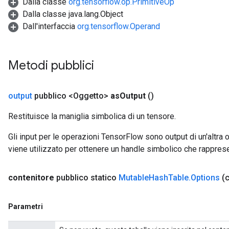
Dalla classe
org.tensorflow.op.PrimitiveOp
Dalla classe java.lang.Object
Dall'interfaccia
org.tensorflow.Operand
Metodi pubblici
output
pubblico <Oggetto>
as
Output
()
Restituisce la maniglia simbolica di un tensore.
Gli input per le operazioni TensorFlow sono output di un'alt
viene utilizzato per ottenere un handle simbolico che rappresent
contenitore
pubblico statico
Mutable
Hash
Table
.
Options
(
ize
Parametri