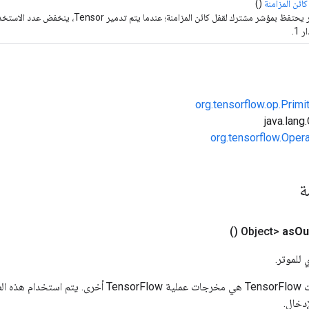
ائن المزامنة
()
موتر يحتفظ بمؤشر مشترك لقفل كائن المزامنة؛ عندما يتم
 1.
org.tensorflow.op.Primi
org.tensorflow.Oper
مة
()
as
Ou
 للموتر.
المدخلات إلى عمليات TensorFlow هي مخرجات عملية rFlow
دخال.