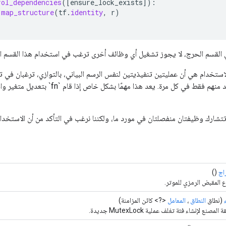
rol_dependencies
(
[
ensure_lock_exists
]
):
.
map_structure
(
tf
.
identity
,
r
)
التأكد من تنفيذ واحد منهم فقط في كل مرة. يعد هذا مهمًا
 تتشارك وظيفتان منفصلتان في مورد ما، ولكننا نرغب في التأكد من أن الاستخد
اج
()
ع المقبض الرمزي للموتر.
(نطاق
النطاق
،
المعامل
<?> كائن المزامنة)
المصنع لإنشاء فئة تغلف عملية MutexLock جديدة.