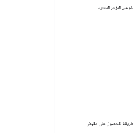
 تدمير Tensor، ينخفض ​​عدد الاستخدام على المؤشر المشترك
Tenso أخرى. يتم استخدام هذه الطريقة للحصول على مقبض