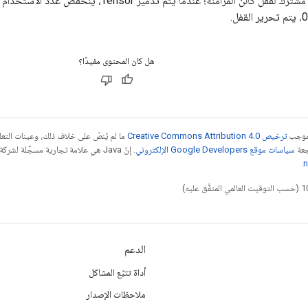
موتر يحتفظ بمؤشر مشترك لقفل كائن المزامنة؛ عندما يتم تدم
هل كان المحتوى مفيدًا؟
بموجب
ترخيص Creative Commons Attribution 4.0‏
ما لم يُنصّ على خلاف ذلك، وعينات الت
جعة
سياسات موقع Google Developers الإلكتروني
.
n
الدعم
أداة تتبّع المشاكل
ملاحظات الإصدار