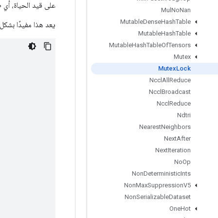
على قيد الحياة، أي طلب آخر لاستخدام `ock
Mul
No
Nan
Mutable
Dense
Hash
Table
يعد هذا مفيدًا بشكل خاص 
Mutable
Hash
Table
Mutable
Hash
Table
Of
Tensors
Mutex
Mutex
Lock
Nccl
All
Reduce
Nccl
Broadcast
Nccl
Reduce
Ndtri
Nearest
Neighbors
Next
After
Next
Iteration
No
Op
Non
Deterministic
Ints
Non
Max
Suppression
V5
Non
Serializable
Dataset
One
Hot