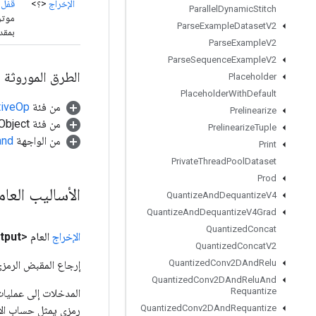
الإخراج
<؟>
قفل ك
Parallel
Dynamic
Stitch
Parse
Example
Dataset
V2
بمقدار
Parse
Example
V2
Parse
Sequence
Example
V2
الطرق الموروثة
Placeholder
Placeholder
With
Default
من فئة
tiveOp
Prelinearize
من فئة java.lang.Object
Prelinearize
Tuple
من الواجهة
and
Print
Private
Thread
Pool
Dataset
Prod
الأساليب العا
Quantize
And
Dequantize
V4
Quantize
And
Dequantize
V4Grad
Quantized
Concat
الإخراج
العام <Object>
tput
Quantized
Concat
V2
Quantized
Conv2DAnd
Relu
إرجاع المقبض الرمزي
Quantized
Conv2DAnd
Relu
And
Requantize
Quantized
Conv2DAnd
Requantize
رمزي يمثل حساب الإ