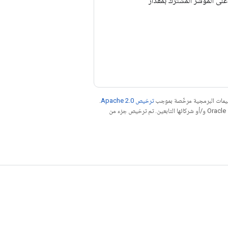
ير Tensor، ينخفض ​​عدد الاستخدام على المؤشر المشترك بمقدار
عليمات البرمجية مرخّصة بموجب
ترخيص Apache 2.0‏
.
. إنّ Java هي علامة تجارية مسجَّلة لشركة Oracle و/أو شركائها التابعين. تم ترخيص جزء من