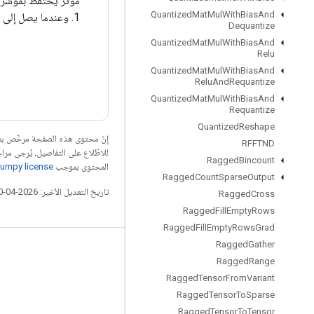
Quantized
Mat
Mul
With
Bias
And
1. وعندما يصل إلى 0، يتم تحرير القفل.
Dequantize
Quantized
Mat
Mul
With
Bias
And
Relu
Quantized
Mat
Mul
With
Bias
And
Relu
And
Requantize
Quantized
Mat
Mul
With
Bias
And
Requantize
Quantized
Reshape
إنّ محتوى هذه الصفحة مرخّص 
RFFTND
للاطّلاع على التفاصيل، يُرجى مرا
Ragged
Bincount
المحتوى بموجب
umpy license
Ragged
Count
Sparse
Output
تاريخ التعديل الأخير: 2026-04-10 (حسب التوقيت العالمي المتفَّق عليه)
Ragged
Cross
Ragged
Fill
Empty
Rows
Ragged
Fill
Empty
Rows
Grad
Ragged
Gather
التواصل الاجتماعي
Ragged
Range
المدوّنة
Ragged
Tensor
From
Variant
Ragged
Tensor
To
Sparse
المنتدى
Ragged
Tensor
To
Tensor