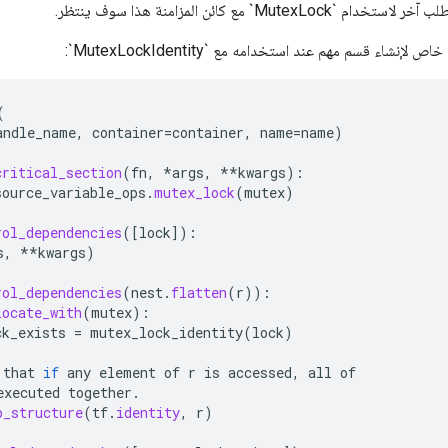
MutexL` مع كائن المزامنة هذا سوف ينتظر.
لإنشاء قسم مهم عند استخدامه مع `MutexLockIdentity`:
(
andle_name
,
container
=
container
,
name
=
name
)
critical_section
(
fn
,
*
args
,
**
kwargs
):
source_variable_ops
.
mutex_lock
(
mutex
)
rol_dependencies
(
[
lock
]
):
s
,
**
kwargs
)
rol_dependencies
(
nest
.
flatten
(
r
)):
locate_with
(
mutex
):
ck_exists
=
mutex_lock_identity
(
lock
)
that
if
any
element
of
r
is
accessed
,
all
of
executed
together
.
p_structure
(
tf
.
identity
,
r
)