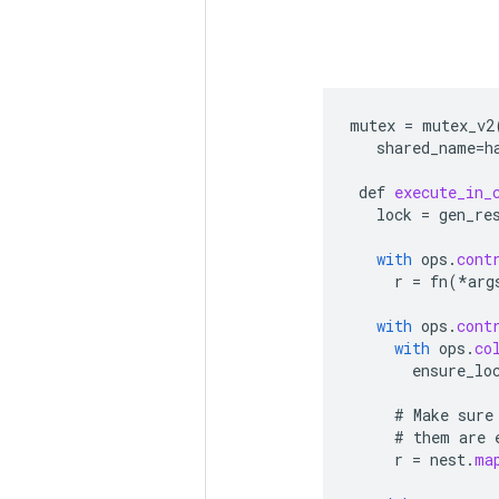
mutex
=
mutex_v2
shared_name
=
h
def
execute_in_
lock
=
gen_re
with
ops
.
cont
r
=
fn
(
*
arg
with
ops
.
cont
with
ops
.
co
ensure_lo
#
Make
sure
#
them
are
r
=
nest
.
ma