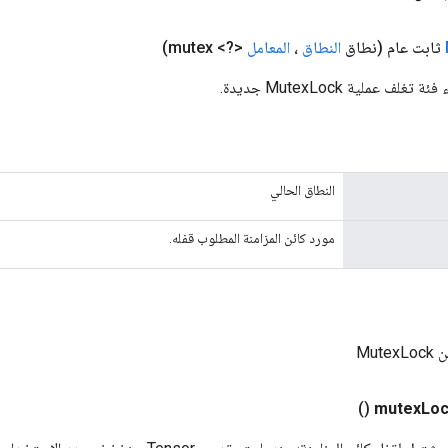
ثابت عام
(نطاق
النطاق
،
المعامل
<?> mutex)
ف عملية MutexLock جديدة.
النطاق الحالي
مورد كائن المزامنة المطلوب قفله.
Mut
()
mutex
Lo