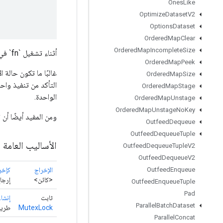
Ones
Like
Optimize
Dataset
V2
Options
Dataset
Ordered
Map
Clear
Ordered
Map
Incomplete
Size
أثناء تشغيل `fn` في القسم الحرج، لا يجوز تشغيل أي وظائف أخرى ترغب في استخدام هذا القسم الحرج.
Ordered
Map
Peek
Ordered
Map
Size
Ordered
Map
Stage
الواحدة.
Ordered
Map
Unstage
Ordered
Map
Unstage
No
Key
ومن المفيد أيضًا أن
Outfeed
Dequeue
Outfeed
Dequeue
Tuple
الأساليب العامة
Outfeed
Dequeue
Tuple
V2
Outfeed
Dequeue
V2
الإخراج
كإخر
Outfeed
Enqueue
<كائن>
إرجا
Outfeed
Enqueue
Tuple
Pad
ثابت
إنشاء
Parallel
Batch
Dataset
MutexLock
طريقة 
Parallel
Concat