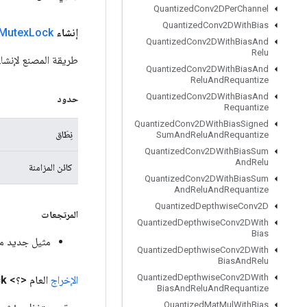
Quantized
Conv2DPer
Channel
Quantized
Conv2DWith
Bias
إنشاء
Lock
Mutex
Quantized
Conv2DWith
Bias
And
Relu
طريقة المصنع لإنشاء فئة تغل
Quantized
Conv2DWith
Bias
And
Relu
And
Requantize
Quantized
Conv2DWith
Bias
And
حدود
Requantize
Quantized
Conv2DWith
Bias
Signed
نِطَاق
Sum
And
Relu
And
Requantize
Quantized
Conv2DWith
Bias
Sum
And
Relu
كائن المزامنة
Quantized
Conv2DWith
Bias
Sum
And
Relu
And
Requantize
Quantized
Depthwise
Conv2D
المرتجعات
Quantized
Depthwise
Conv2DWith
Bias
مثيل جديد من exLock
Quantized
Depthwise
Conv2DWith
Bias
And
Relu
Quantized
Depthwise
Conv2DWith
الإخراج
العام <؟>
ck
Bias
And
Relu
And
Requantize
Quantized
Mat
Mul
With
Bias