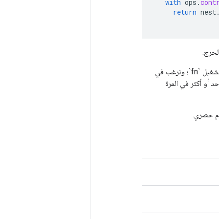
with
ops
.
cont
return
nest
غالبًا ما تكون حالة الاستخدام هي أن عمليتين تنفيذيتين لنفس الرسم البياني، بالتوازي، ترغبان في تشغيل `fn`؛ ونرغب في
 بشكل خاص إذا قام `fn` بتعديل متغير واحد أو أكثر في المرة
ام حصري.