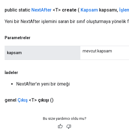
public static
Next
After
<T>
create
(
Kapsam
kapsamı
,
İşle
Yeni bir NextAfter işlemini saran bir sınıf oluşturmaya yönelik 
ize
Parametreler
mevcut kapsam
kapsam
Requantize
İadeler
ize
AndReluAndRequantize
NextAfter'ın yeni bir örneği
u
uAndRequantize
genel
Çıkış
<T>
çıkışı
()
AndRelu
Bu size yardımcı oldu mu?
AndReluAndRequantize