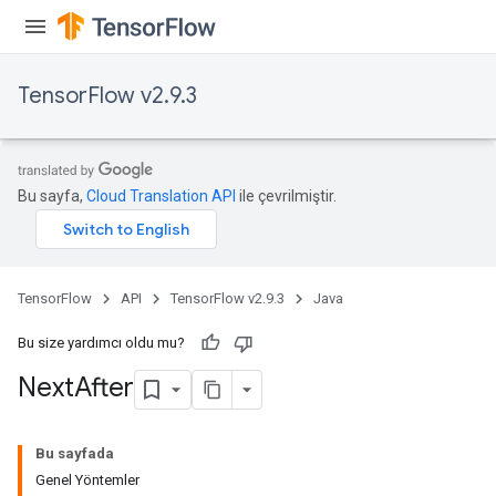
TensorFlow v2.9.3
Bu sayfa,
Cloud Translation API
ile çevrilmiştir.
TensorFlow
API
TensorFlow v2.9.3
Java
Bu size yardımcı oldu mu?
Next
After
Bu sayfada
Genel Yöntemler