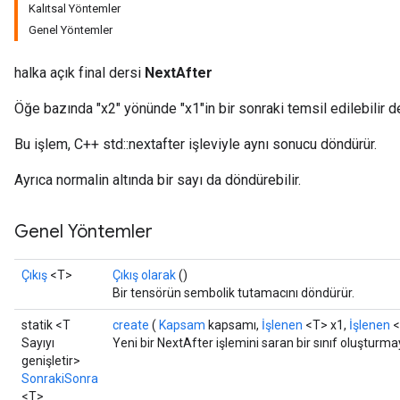
Kalıtsal Yöntemler
Genel Yöntemler
halka açık final dersi
NextAfter
Öğe bazında "x2" yönünde "x1"in bir sonraki temsil edilebilir d
Bu işlem, C++ std::nextafter işleviyle aynı sonucu döndürür.
Ayrıca normalin altında bir sayı da döndürebilir.
Genel Yöntemler
Çıkış
<T>
Çıkış olarak
()
Bir tensörün sembolik tutamacını döndürür.
statik <T
create
(
Kapsam
kapsamı,
İşlenen
<T> x1,
İşlenen
<
Sayıyı
Yeni bir NextAfter işlemini saran bir sınıf oluşturm
genişletir>
SonrakiSonra
<T>