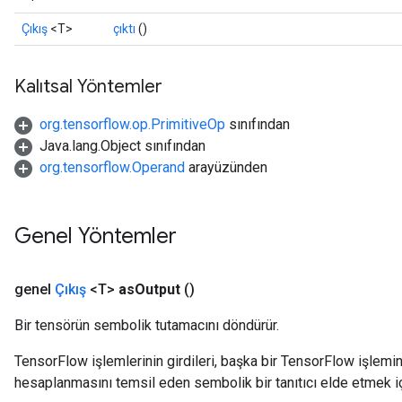
Çıkış
<T>
çıktı
()
Kalıtsal Yöntemler
org.tensorflow.op.PrimitiveOp
sınıfından
Java.lang.Object sınıfından
org.tensorflow.Operand
arayüzünden
Genel Yöntemler
genel
Çıkış
<T>
as
Output
()
Bir tensörün sembolik tutamacını döndürür.
TensorFlow işlemlerinin girdileri, başka bir TensorFlow işleminin
hesaplanmasını temsil eden sembolik bir tanıtıcı elde etmek için