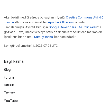
ize
Requantize
Aksi belirtilmediği sürece bu sayfanın içeriği
Creative Commons Atıf 4.0
Lisansı
altında ve kod örnekleri
Apache 2.0 Lisansı
altında
ize
lisanslanmıştır. Ayrıntılı bilgi için
Google Developers Site Politikaları
'na
göz atın. Java, Oracle ve/veya satış ortaklarının tescilli ticari markasıdır.
İçeriklerin bir bölümü
NumPy lisansı
kapsamındadır.
Son güncelleme tarihi: 2025-07-28 UTC.
Bağlı kalma
Blog
Forum
GitHub
Twitter
YouTube