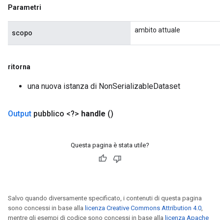
Parametri
ambito attuale
scopo
Requantize
ize
ritorna
AndReluAndRequantize
una nuova istanza di NonSerializableDataset
u
uAndRequantize
Output
pubblico <?>
handle
()
AndRelu
Questa pagina è stata utile?
AndReluAndRequantize
ize
Requantize
Salvo quando diversamente specificato, i contenuti di questa pagina
ize
sono concessi in base alla
licenza Creative Commons Attribution 4.0
,
mentre gli esempi di codice sono concessi in base alla
licenza Apache