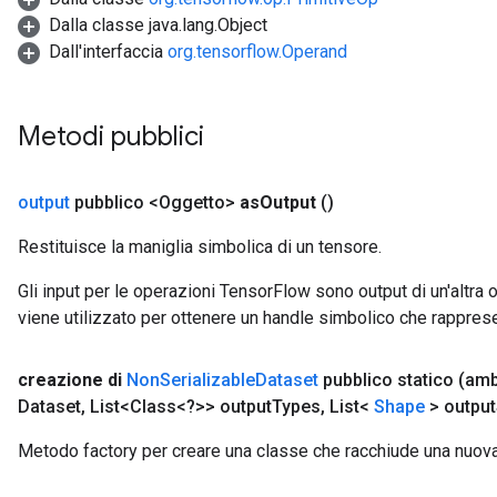
Dalla classe java.lang.Object
Dall'interfaccia
org.tensorflow.Operand
Metodi pubblici
output
pubblico <Oggetto>
as
Output
()
Restituisce la maniglia simbolica di un tensore.
Gli input per le operazioni TensorFlow sono output di un'alt
viene utilizzato per ottenere un handle simbolico che rappresent
creazione di
Non
Serializable
Dataset
pubblico statico
(amb
Dataset
,
List<Class<?>> output
Types
,
List<
Shape
> output
Metodo factory per creare una classe che racchiude una nuov
ize