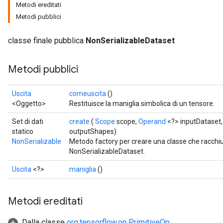
Metodi ereditati
Metodi pubblici
classe finale pubblica
NonSerializableDataset
Metodi pubblici
Uscita
comeuscita
()
<Oggetto>
Restituisce la maniglia simbolica di un tensore.
Set di dati
create
(
Scope
scope,
Operand
<?> inputDataset,
statico
outputShapes)
NonSerializable
Metodo factory per creare una classe che racch
NonSerializableDataset.
Uscita
<?>
maniglia
()
Metodi ereditati
Dalla classe
org.tensorflow.op.PrimitiveOp