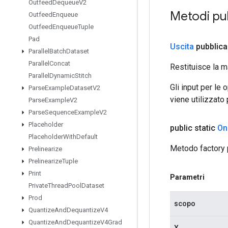
Outfeed
Dequeue
V2
Metodi pu
Outfeed
Enqueue
Outfeed
Enqueue
Tuple
Pad
Uscita
pubblica
Parallel
Batch
Dataset
Parallel
Concat
Restituisce la m
Parallel
Dynamic
Stitch
Gli input per le
Parse
Example
Dataset
V2
viene utilizzato
Parse
Example
V2
Parse
Sequence
Example
V2
Placeholder
public static
On
Placeholder
With
Default
Metodo factory 
Prelinearize
Prelinearize
Tuple
Print
Parametri
Private
Thread
Pool
Dataset
Prod
scopo
Quantize
And
Dequantize
V4
Quantize
And
Dequantize
V4Grad
X