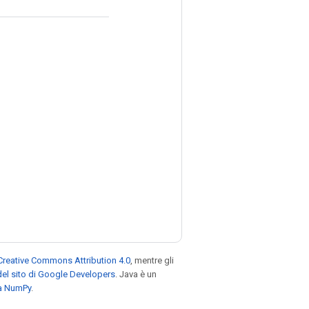
Creative Commons Attribution 4.0
, mentre gli
el sito di Google Developers
. Java è un
za NumPy
.