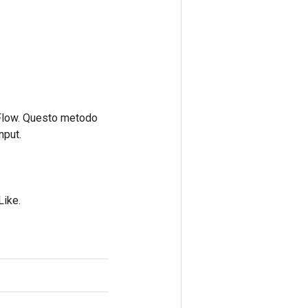
rFlow. Questo metodo
nput.
Like.