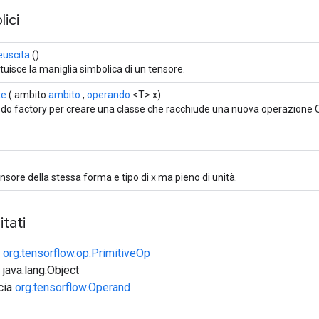
ici
uscita
()
tuisce la maniglia simbolica di un tensore.
te
( ambito
ambito
,
operando
<T> x)
do factory per creare una classe che racchiude una nuova operazione 
nsore della stessa forma e tipo di x ma pieno di unità.
tati
e
org.tensorflow.op.PrimitiveOp
 java.lang.Object
ccia
org.tensorflow.Operand