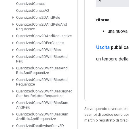
Quantized
Concat
Quantized
Concat
V2
Quantized
Conv2DAnd
Relu
ritorna
Quantized
Conv2DAnd
Relu
And
Requantize
una nuova 
Quantized
Conv2DAnd
Requantize
Quantized
Conv2DPer
Channel
Uscita
pubblica
Quantized
Conv2DWith
Bias
Quantized
Conv2DWith
Bias
And
un tensore della
Relu
Quantized
Conv2DWith
Bias
And
Relu
And
Requantize
Quantized
Conv2DWith
Bias
And
Requantize
Quantized
Conv2DWith
Bias
Signed
Sum
And
Relu
And
Requantize
Quantized
Conv2DWith
Bias
Sum
And
Relu
Salvo quando diversamente 
Quantized
Conv2DWith
Bias
Sum
esempi di codice sono con
And
Relu
And
Requantize
marchio registrato di Orac
Quantized
Depthwise
Conv2D