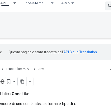
API
Ecosistema
Altro
Questa pagina è stata tradotta dall'
API Cloud Translation
.
TensorFlow v2.9.3
Java
ke
ubblica
OnesLike
ensore di uno con la stessa forma e tipo di x.