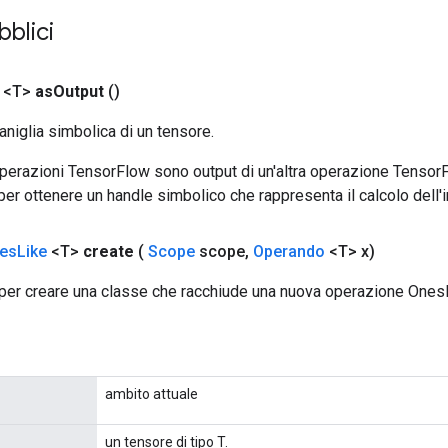
bblici
 <T>
as
Output
()
aniglia simbolica di un tensore.
 operazioni TensorFlow sono output di un'altra operazione Tenso
 per ottenere un handle simbolico che rappresenta il calcolo dell'i
es
Like
<T>
create
(
Scope
scope
,
Operando
<T> x)
per creare una classe che racchiude una nuova operazione Ones
ambito attuale
un tensore di tipo T.