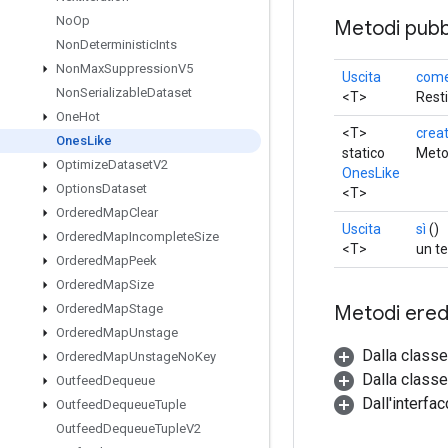
No
Op
Metodi pubbl
Non
Deterministic
Ints
Non
Max
Suppression
V5
Uscita
come
Non
Serializable
Dataset
<T>
Resti
One
Hot
<T>
crea
Ones
Like
statico
Meto
Optimize
Dataset
V2
OnesLike
Options
Dataset
<T>
Ordered
Map
Clear
Uscita
sì
()
Ordered
Map
Incomplete
Size
<T>
un te
Ordered
Map
Peek
Ordered
Map
Size
Metodi eredi
Ordered
Map
Stage
Ordered
Map
Unstage
Dalla class
Ordered
Map
Unstage
No
Key
Dalla classe
Outfeed
Dequeue
Dall'interfa
Outfeed
Dequeue
Tuple
Outfeed
Dequeue
Tuple
V2