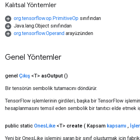
Kalıtsal Yöntemler
org.tensorflow.op.PrimitiveOp
sınıfından
Java.lang.Object sınıfından
org.tensorflow.Operand
arayüzünden
Genel Yöntemler
genel
Çıkış
<T>
as
Output
()
Bir tensörün sembolik tutamacını döndürür.
TensorFlow işlemlerinin girdileri, başka bir TensorFlow işleminin
hesaplanmasını temsil eden sembolik bir tanıtıcı elde etmek için
ize
public static
Ones
Like
<T>
create
( Kapsam
kapsamı
,
İşle
Yeni bir OnesLike işlemini saran bir sınıf oluşturmak için fabri