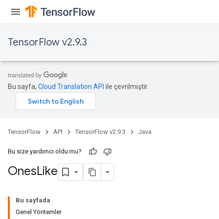
TensorFlow v2.9.3
Bu sayfa,
Cloud Translation API
ile çevrilmiştir.
TensorFlow
API
TensorFlow v2.9.3
Java
Bu size yardımcı oldu mu?
Ones
Like
Bu sayfada
Genel Yöntemler