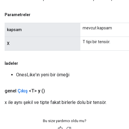
Parametreler
Requantize
ize
mevcut kapsam
kapsam
AndReluAndRequantize
u
T tipi bir tensör.
X
uAndRequantize
İadeler
AndRelu
AndReluAndRequantize
OnesLike'ın yeni bir örneği
ize
genel
Çıkış
<T>
y
()
Requantize
x ile aynı şekil ve tipte fakat birlerle dolu bir tensör.
ize
Bu size yardımcı oldu mu?