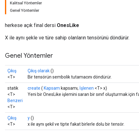
Kalıtsal Yöntemler
Genel Yöntemler
herkese açık final dersi
OnesLike
X ile aynı şekle ve türe sahip olanların tensörünü döndürür.
Genel Yöntemler
Çıkış
Çıkış olarak
()
<T>
Bir tensörün sembolik tutamacını döndürür.
statik
create
(
Kapsam
kapsamı,
İşlenen
<T> x)
<T>
Yeni bir OnesLike işlemini saran bir sınıf oluşturmak için 
Benzeri
<T>
Çıkış
y
()
<T>
x ile aynı şekil ve tipte fakat birlerle dolu bir tensör.