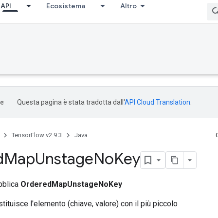
API
Ecosistema
Altro
Questa pagina è stata tradotta dall'
API Cloud Translation
.
TensorFlow v2.9.3
Java
d
Map
Unstage
No
Key
bblica
OrderedMapUnstageNoKey
tituisce l'elemento (chiave, valore) con il più piccolo