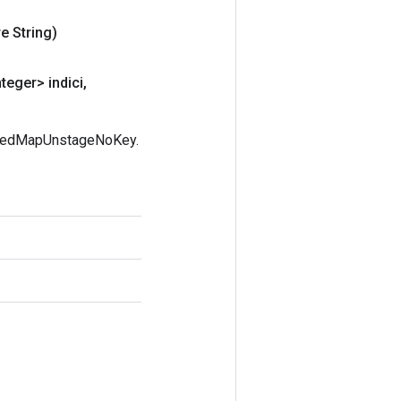
e String)
teger> indici
,
deredMapUnstageNoKey.