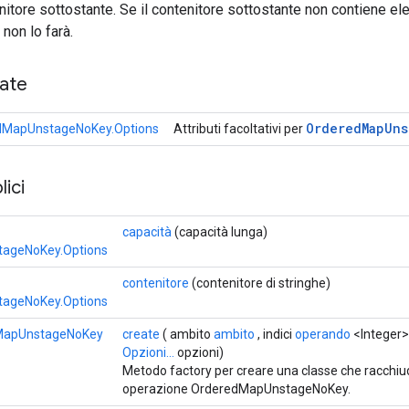
nitore sottostante. Se il contenitore sottostante non contiene ele
non lo farà.
cate
Ordered
Map
Uns
dMapUnstageNoKey.Options
Attributi facoltativi per
ici
capacità
(capacità lunga)
ageNoKey.Options
contenitore
(contenitore di stringhe)
ageNoKey.Options
MapUnstageNoKey
create
( ambito
ambito
, indici
operando
<Integer>,
Opzioni...
opzioni)
Metodo factory per creare una classe che racchi
operazione OrderedMapUnstageNoKey.