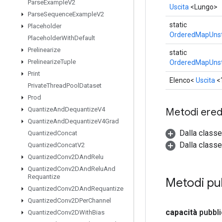
Parse
Example
V2
Uscita
<Lungo>
Parse
Sequence
Example
V2
static
Placeholder
OrderedMapUnst
Placeholder
With
Default
Prelinearize
static
Prelinearize
Tuple
OrderedMapUnst
Print
Elenco<
Uscita
<
Private
Thread
Pool
Dataset
Prod
Quantize
And
Dequantize
V4
Metodi eredi
Quantize
And
Dequantize
V4Grad
Dalla class
Quantized
Concat
Dalla classe
Quantized
Concat
V2
Quantized
Conv2DAnd
Relu
Quantized
Conv2DAnd
Relu
And
Requantize
Metodi pu
Quantized
Conv2DAnd
Requantize
Quantized
Conv2DPer
Channel
capacità
pubbli
Quantized
Conv2DWith
Bias