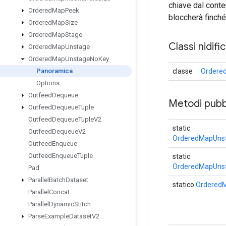
chiave dal conte
Ordered
Map
Peek
bloccherà finché 
Ordered
Map
Size
Ordered
Map
Stage
Classi nidifi
Ordered
Map
Unstage
Ordered
Map
Unstage
No
Key
classe
Ordere
Panoramica
Options
Outfeed
Dequeue
Metodi pubbl
Outfeed
Dequeue
Tuple
Outfeed
Dequeue
Tuple
V2
static
Outfeed
Dequeue
V2
OrderedMapUnst
Outfeed
Enqueue
Outfeed
Enqueue
Tuple
static
OrderedMapUnst
Pad
Parallel
Batch
Dataset
statico
Ordered
Parallel
Concat
Parallel
Dynamic
Stitch
Parse
Example
Dataset
V2