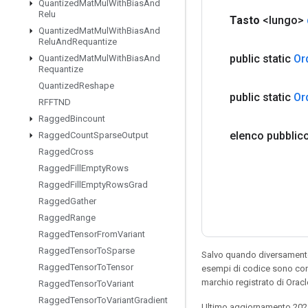
Quantized
Mat
Mul
With
Bias
And
Relu
Tasto
<lungo>
Quantized
Mat
Mul
With
Bias
And
Relu
And
Requantize
public static
Or
Quantized
Mat
Mul
With
Bias
And
Requantize
Quantized
Reshape
public static
Or
RFFTND
Ragged
Bincount
elenco pubblic
Ragged
Count
Sparse
Output
Ragged
Cross
Ragged
Fill
Empty
Rows
Ragged
Fill
Empty
Rows
Grad
Ragged
Gather
Ragged
Range
Ragged
Tensor
From
Variant
Ragged
Tensor
To
Sparse
Salvo quando diversamente 
Ragged
Tensor
To
Tensor
esempi di codice sono con
marchio registrato di Orac
Ragged
Tensor
To
Variant
Ragged
Tensor
To
Variant
Gradient
Ultimo aggiornamento 202