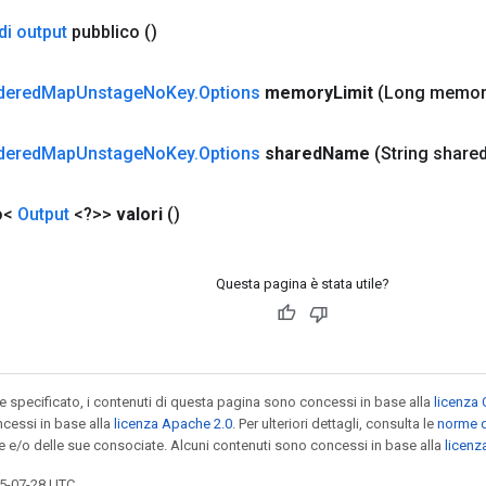
di output
pubblico
()
dered
Map
Unstage
No
Key
.
Options
memory
Limit
(Long memor
dered
Map
Unstage
No
Key
.
Options
shared
Name
(String share
o<
Output
<?>>
valori
()
Questa pagina è stata utile?
specificato, i contenuti di questa pagina sono concessi in base alla
licenza 
cessi in base alla
licenza Apache 2.0
. Per ulteriori dettagli, consulta le
norme d
le e/o delle sue consociate. Alcuni contenuti sono concessi in base alla
licen
5-07-28 UTC.