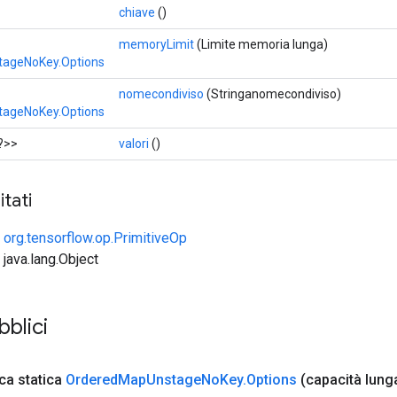
chiave
()
memoryLimit
(Limite memoria lunga)
ageNoKey.Options
nomecondiviso
(Stringanomecondiviso)
ageNoKey.Options
?>>
valori
()
tati
e
org.tensorflow.op.PrimitiveOp
 java.lang.Object
bblici
ca statica
Ordered
Map
Unstage
No
Key
.
Options
(capacità lung