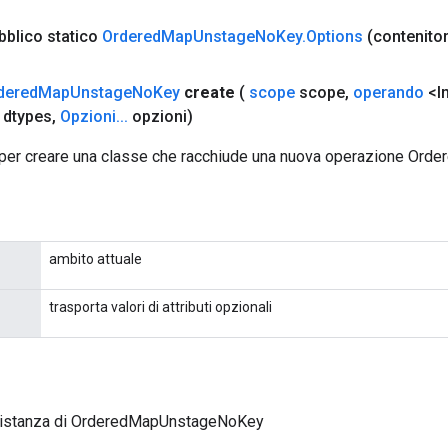
bblico statico
Ordered
Map
Unstage
No
Key
.
Options
(contenitor
dered
Map
Unstage
No
Key
create
(
scope
scope
,
operando
<In
 dtypes
,
Opzioni
.
.
.
opzioni)
per creare una classe che racchiude una nuova operazione Or
ambito attuale
trasporta valori di attributi opzionali
 istanza di OrderedMapUnstageNoKey