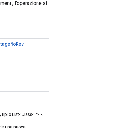
menti, l'operazione si
tage
No
Key
 tipi d List<Class<?>>,
ude una nuova