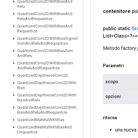
Quantized
Conv2DWith
Bias
And
Relu
contenitore
pu
Quantized
Conv2DWith
Bias
And
Relu
And
Requantize
Quantized
Conv2DWith
Bias
And
public static
Or
Requantize
List<Class<?>>
Quantized
Conv2DWith
Bias
Signed
Sum
And
Relu
And
Requantize
Metodo factory 
Quantized
Conv2DWith
Bias
Sum
And
Relu
Quantized
Conv2DWith
Bias
Sum
Parametri
And
Relu
And
Requantize
Quantized
Depthwise
Conv2D
scopo
Quantized
Depthwise
Conv2DWith
Bias
Quantized
Depthwise
Conv2DWith
opzioni
Bias
And
Relu
Quantized
Depthwise
Conv2DWith
Bias
And
Relu
And
Requantize
ritorna
Quantized
Mat
Mul
With
Bias
Quantized
Mat
Mul
With
Bias
And
una nuova
Dequantize