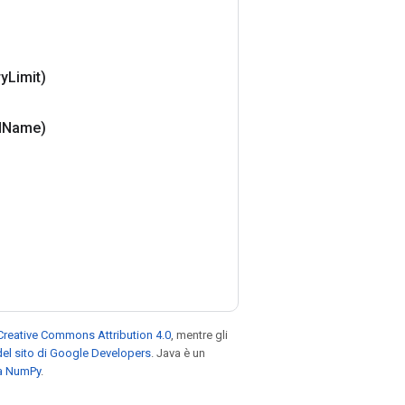
y
Limit)
d
Name)
Creative Commons Attribution 4.0
, mentre gli
el sito di Google Developers
. Java è un
za NumPy
.