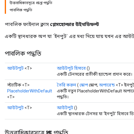
উত্তরাধিকারসূত্রে প্রাপ্ত পদ্ধতি
পাবলিক পদ্ধতি
পাবলিক ফাইনাল ক্লাস
প্লেসহোল্ডার উইথডিফল্ট
একটি স্থানধারক অপ যা `ইনপুট` এর মধ্য দিয়ে যায় যখন এর আউট
পাবলিক পদ্ধতি
আউটপুট
<T>
আউটপুট হিসাবে
()
একটি টেনসরের প্রতীকী হ্যান্ডেল প্রদান করে।
ize
স্ট্যাটিক <T>
তৈরি করুন
(
স্কোপ
স্কোপ,
অপারেন্ড
<T> ইনপু
PlaceholderWithDefault
একটি নতুন PlaceholderWithDefault অপারে
<T>
পদ্ধতি।
আউটপুট
<T>
আউটপুট
()
একটি স্থানধারক টেনসর যা 'ইনপুট' হিসাবে ডিফ
Requantize
ize
AndReluAndRequantize
উত্তরাধিকারসূত্রে প্রাপ্ত পদ্ধতি