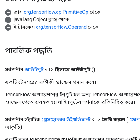
u
uAndRequantize
ক্লাস
org.tensorflow.op.PrimitiveOp
থেকে
java.lang.Object ক্লাস থেকে
ইন্টারফেস
org.tensorflow.Operand
থেকে
AndRelu
AndReluAndRequantize
পাবলিক পদ্ধতি
ize
সর্বজনীন
আউটপুট
<T>
হিসাবে আউটপুট
()
Requantize
ize
একটি টেনসরের প্রতীকী হ্যান্ডেল প্রদান করে।
TensorFlow অপারেশনের ইনপুট হল অন্য TensorFlow অপারেশনে
হ্যান্ডেল পেতে ব্যবহৃত হয় যা ইনপুটের গণনাকে প্রতিনিধিত্ব করে।
সর্বজনীন স্ট্যাটিক
প্লেসহোল্ডার উইথডিফল্ট
<T>
তৈরি করুন
(
স্কোপ
আকৃতি)
একটি নতুন PlaceholderWithDefault অপারেশন মোড়ানো একটি ক্