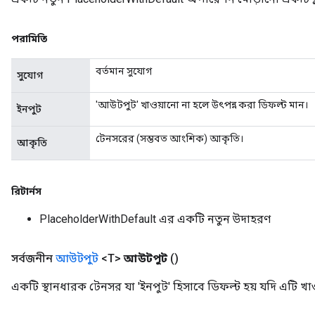
পরামিতি
বর্তমান সুযোগ
সুযোগ
'আউটপুট' খাওয়ানো না হলে উৎপন্ন করা ডিফল্ট মান।
ইনপুট
টেনসরের (সম্ভবত আংশিক) আকৃতি।
আকৃতি
রিটার্নস
PlaceholderWithDefault এর একটি নতুন উদাহরণ
সর্বজনীন
আউটপুট
<T>
আউটপুট
()
একটি স্থানধারক টেনসর যা 'ইনপুট' হিসাবে ডিফল্ট হয় যদি এটি খাও