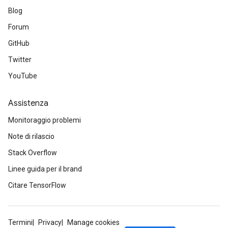
Blog
Forum
GitHub
Twitter
YouTube
m
Assistenza
Monitoraggio problemi
rs
Note di rilascio
eters
Stack Overflow
ntumParameters
Linee guida per il brand
ters
ropParameters
Citare TensorFlow
s
atorParameters
ghtParameters
Termini
Privacy
Manage cookies