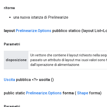
ritorna
una nuova istanza di Prelinearize
layout
Prelinearize
.
Options
pubblico statico
(layout List<L
Parametri
Un vettore che contiene il layout richiesto nella s
disposizione
passato un attributo di layout ma i suoi valori sono tu
dall'operazione di alimentazione.
Uscita
pubblica <?>
uscita
()
public static
Prelinearize
.
Options
forma
(
Shape
forma)
Parametri