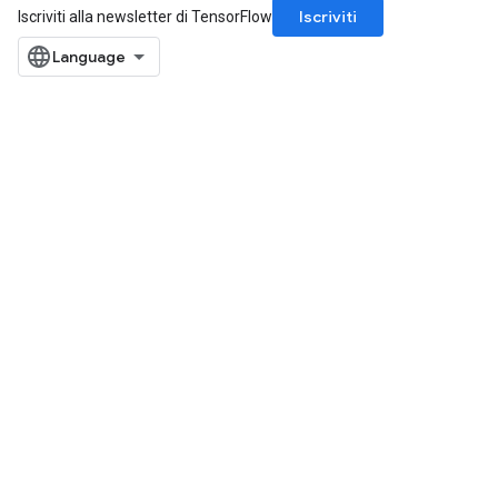
meters
Iscriviti
Iscriviti alla newsletter di TensorFlow
adParameters
rameters
eters
ientDescentParameters