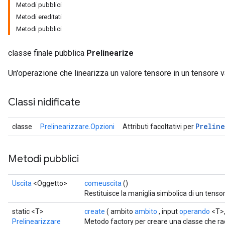
Metodi pubblici
Metodi ereditati
Metodi pubblici
classe finale pubblica
Prelinearize
Un'operazione che linearizza un valore tensore in un tensore v
Classi nidificate
Preline
classe
Prelinearizzare.Opzioni
Attributi facoltativi per
ize
Metodi pubblici
Uscita
<Oggetto>
comeuscita
()
Requantize
Restituisce la maniglia simbolica di un tensor
ize
static <T>
create
( ambito
ambito
, input
operando
<T>
AndReluAndRequantize
Prelinearizzare
Metodo factory per creare una classe che ra