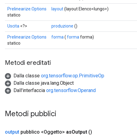
u
Prelinearize.Options
layout
(layout Elenco<lungo>)
uAndRequantize
statico
Uscita
<?>
produzione
()
AndRelu
Prelinearize.Options
forma
(
forma
forma)
AndReluAndRequantize
statico
ize
Metodi ereditati
Requantize
Dalla classe
org.tensorflow.op.PrimitiveOp
ize
Dalla classe java.lang.Object
Dall'interfaccia
org.tensorflow.Operand
Metodi pubblici
output
pubblico <Oggetto>
as
Output
()