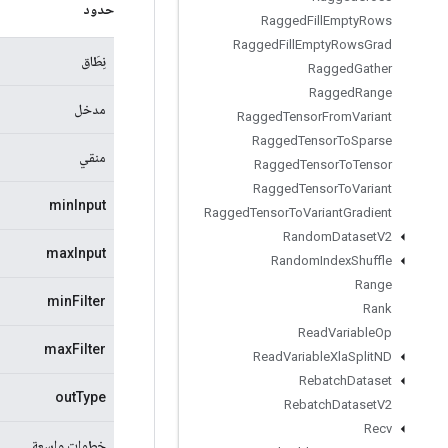
حدود
Ragged
Fill
Empty
Rows
Ragged
Fill
Empty
Rows
Grad
نِطَاق
Ragged
Gather
Ragged
Range
مدخل
Ragged
Tensor
From
Variant
Ragged
Tensor
To
Sparse
منقي
Ragged
Tensor
To
Tensor
Ragged
Tensor
To
Variant
minInput
Ragged
Tensor
To
Variant
Gradient
Random
Dataset
V2
maxInput
Random
Index
Shuffle
Range
minFilter
Rank
Read
Variable
Op
maxFilter
Read
Variable
Xla
Split
ND
Rebatch
Dataset
outType
Rebatch
Dataset
V2
Recv
خطوات واسعة