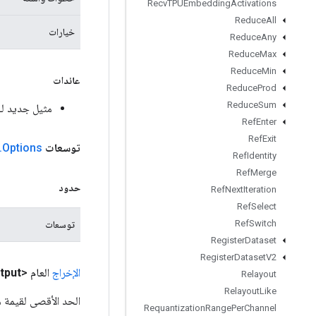
Recv
TPUEmbedding
Activations
Reduce
All
خيارات
Reduce
Any
Reduce
Max
Reduce
Min
عائدات
Reduce
Prod
Reduce
Sum
مثيل جديد لـ antizedConv2DPerChannel
Ref
Enter
Ref
Exit
توسعات
Options
.
Ref
Identity
Ref
Merge
حدود
Ref
Next
Iteration
Ref
Select
Ref
Switch
توسعات
Register
Dataset
Register
Dataset
V2
الإخراج
العام <Float>
tput
Relayout
Relayout
Like
الحد الأقصى لقيمة مو
Requantization
Range
Per
Channel