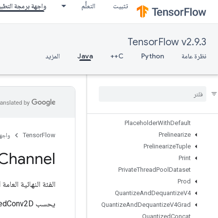
تثبيت
التعلُّم
واجهة برمجة التطب
OutfeedEnqueue
OutfeedEnqueueTuple
Pad
TensorFlow v2.9.3
ParallelBatchDataset
ParallelConcat
نظرة عامة
Python
C++
Java
المزيد
ParallelDynamicStitch
Parse
Example
Dataset
V2
Parse
Example
V2
Parse
Sequence
Example
V2
Placeholder
Placeholder
With
Default
Prelinearize
TensorFlow
واجه
Prelinearize
Tuple
Channel
Print
Private
Thread
Pool
Dataset
Prod
الفئة النهائية العامة
l
Quantize
And
Dequantize
V4
يحسب QuantizedConv2D لكل قناة.
Quantize
And
Dequantize
V4Grad
Quantized
Concat