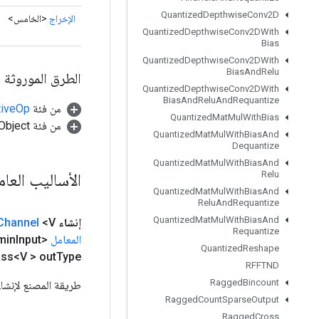
Quantized
Depthwise
Conv2D
الإخراج
<الخامس>
Quantized
Depthwise
Conv2DWith
Bias
Quantized
Depthwise
Conv2DWith
Bias
And
Relu
الطرق الموروثة
Quantized
Depthwise
Conv2DWith
Bias
And
Relu
And
Requantize
من فئة
tiveOp
Quantized
Mat
Mul
With
Bias
من فئة java.lang.Object
Quantized
Mat
Mul
With
Bias
And
Dequantize
Quantized
Mat
Mul
With
Bias
And
Relu
الأساليب العا
Quantized
Mat
Mul
With
Bias
And
Relu
And
Requantize
Quantized
Mat
Mul
With
Bias
And
إنشاء
<V> ثابت عام
Channel
Requantize
المعامل
<Float> min
Input،
Quantized
Reshape
Type، خطوات القائمة<Long>، حشوة السلسلة،
ass<V > out
RFFTND
Ragged
Bincount
طريقة المصنع لإنشاء فئة تلتف حول 
Ragged
Count
Sparse
Output
Ragged
Cross