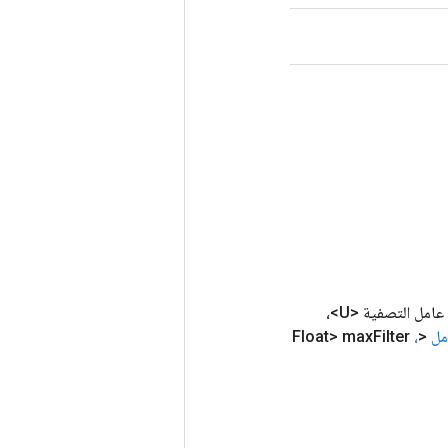
مل
<Float> max
،
Filter