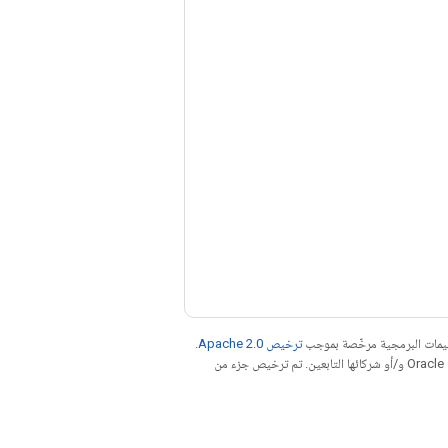
عليمات البرمجية مرخّصة بموجب
ترخيص Apache 2.0‏
.
. إنّ Java هي علامة تجارية مسجَّلة لشركة Oracle و/أو شركائها التابعين. تم ترخيص جزء من