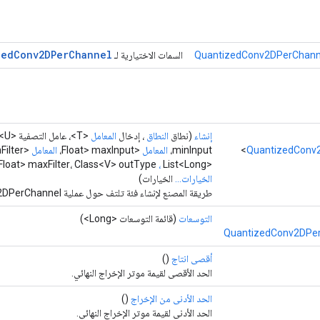
zed
Conv2DPer
Channel
QuantizedConv2DPerChanne
السمات الاختيارية لـ
إنشاء
(نطاق
النطاق
، إدخال
المعامل
<T>، عامل التصفية <U>،
QuantizedConv
minInput،
المعامل
<Float> maxInput،
المعامل
<Float> minFilter،
<Float> maxFilter، Class<V> outType
List<Long > الخطوات، حشوة السلسلة،
،
الخيارات...
الخيارات)
طريقة المصنع لإنشاء فئة تلتف حول عملية QuantizedConv2DPerChannel جديدة.
التوسعات
(قائمة التوسعات <Long>)
QuantizedConv2DPer
أقصى انتاج
()
الحد الأقصى لقيمة موتر الإخراج النهائي.
الحد الأدنى من الإخراج
()
الحد الأدنى لقيمة موتر الإخراج النهائي.