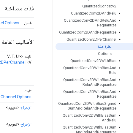
Quantized
Concat
V2
فئات متداخلة
Quantized
Conv2DAnd
Relu
Quantized
Conv2DAnd
Relu
And
فصل
l.Options
Requantize
Quantized
Conv2DAnd
Requantize
Quantized
Conv2DPer
Channel
الأساليب العامة
نظرة عامّة
Options
ثابت <V، T، U>
Quantized
Conv2DWith
Bias
2DPerChannel
<V>
Quantized
Conv2DWith
Bias
And
Relu
Quantized
Conv2DWith
Bias
And
Relu
And
Requantize
ثابت
Quantized
Conv2DWith
Bias
And
Requantize
Channel.Options
Quantized
Conv2DWith
Bias
Signed
الإخراج
<تعويم>
Sum
And
Relu
And
Requantize
Quantized
Conv2DWith
Bias
Sum
And
Relu
الإخراج
<تعويم>
Quantized
Conv2DWith
Bias
Sum
And
Relu
And
Requantize