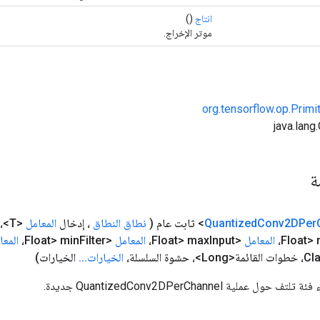
انتاج
()
موتر الإخراج.
org.tensorflow.op.Primi
مة
Conv2DPer
Quantized
(
نطاق النطاق
، إدخال
المعامل
<T>، عامل التصفية <U>،
المعامل
<Float> max
Input،
المعامل
<Float> min
Filter،
المعا
Cl
الخيارات
.
.
.
الخيارات)
عملية QuantizedConv2DPerChannel جديدة.