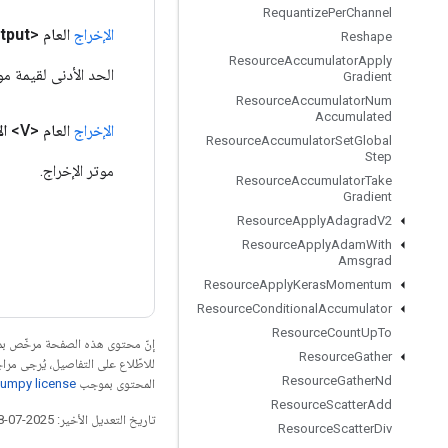
Requantize
Per
Channel
الإخراج
العام <Float>
tput
Reshape
Resource
Accumulator
Apply
الحد الأدنى لقيمة موت
Gradient
Resource
Accumulator
Num
Accumulated
الإخراج
العام <V>
ال
Resource
Accumulator
Set
Global
Step
موتر الإخراج.
Resource
Accumulator
Take
Gradient
Resource
Apply
Adagrad
V2
Resource
Apply
Adam
With
Amsgrad
Resource
Apply
Keras
Momentum
Resource
Conditional
Accumulator
Resource
Count
Up
To
إنّ محتوى هذه الصفحة مرخّص 
Resource
Gather
للاطّلاع على التفاصيل، يُرجى مرا
Resource
Gather
Nd
المحتوى بموجب
umpy license
Resource
Scatter
Add
تاريخ التعديل الأخير: 2025-07-28 (حسب التوقيت العالمي المتفَّق عليه)
Resource
Scatter
Div