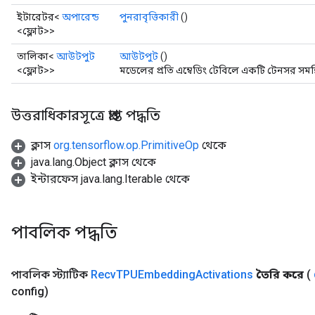
ইটারেটর<
অপারেন্ড
পুনরাবৃত্তিকারী
()
<ফ্লোট>>
তালিকা<
আউটপুট
আউটপুট
()
<ফ্লোট>>
মডেলের প্রতি এম্বেডিং টেবিলে একটি টেনসর সমন
উত্তরাধিকারসূত্রে প্রাপ্ত পদ্ধতি
ক্লাস
org.tensorflow.op.PrimitiveOp
থেকে
java.lang.Object ক্লাস থেকে
ইন্টারফেস java.lang.Iterable থেকে
পাবলিক পদ্ধতি
পাবলিক স্ট্যাটিক
Recv
TPUEmbedding
Activations
তৈরি করে
(
config)