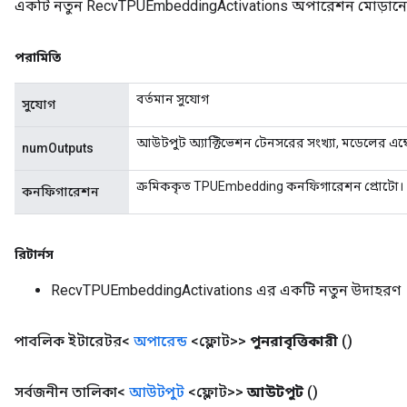
একটি নতুন RecvTPUEmbeddingActivations অপারেশন মোড়ানো এ
পরামিতি
বর্তমান সুযোগ
সুযোগ
আউটপুট অ্যাক্টিভেশন টেনসরের সংখ্যা, মডেলের এম্ব
numOutputs
ক্রমিককৃত TPUEmbedding কনফিগারেশন প্রোটো।
কনফিগারেশন
m
রিটার্নস
RecvTPUEmbeddingActivations এর একটি নতুন উদাহরণ
rs
eters
পাবলিক ইটারেটর<
অপারেন্ড
<ফ্লোট>>
পুনরাবৃত্তিকারী
()
ntumParameters
ters
সর্বজনীন তালিকা<
আউটপুট
<ফ্লোট>>
আউটপুট
()
ropParameters