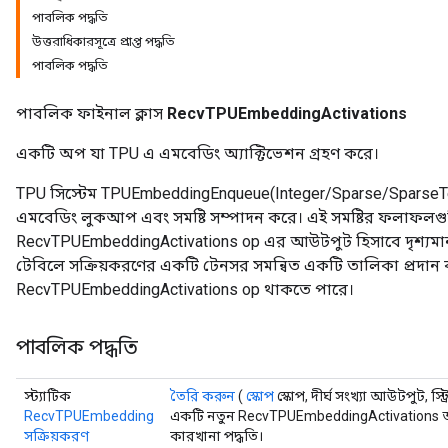
পাবলিক পদ্ধতি
উত্তরাধিকারসূত্রে প্রাপ্ত পদ্ধতি
পাবলিক পদ্ধতি
পাবলিক ফাইনাল ক্লাস
RecvTPUEmbeddingActivations
একটি অপ যা TPU এ এমবেডিং অ্যাক্টিভেশন গ্রহণ করে।
TPU সিস্টেম TPUEmbeddingEnqueue(Integer/Sparse/SparseTensor) ব
এমবেডিং লুকআপ এবং সমষ্টি সম্পাদন করে। এই সমষ্টির ফলাফলগু
RecvTPUEmbeddingActivations op এর আউটপুট হিসাবে দৃশ্যমান। 
টেবিলে সক্রিয়করণের একটি টেনসর সমন্বিত একটি তালিকা প্রদান 
RecvTPUEmbeddingActivations op থাকতে পারে।
পাবলিক পদ্ধতি
স্ট্যাটিক
তৈরি করুন
(
স্কোপ
স্কোপ, দীর্ঘ সংখ্যা আউটপুট, স্
RecvTPUEmbedding
একটি নতুন RecvTPUEmbeddingActivations অ
সক্রিয়করণ
কারখানা পদ্ধতি।