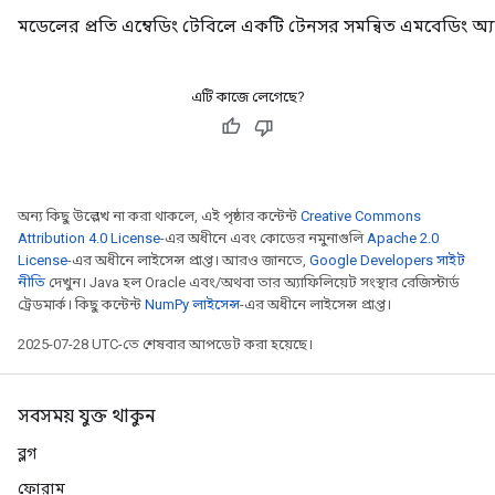
s
মডেলের প্রতি এম্বেডিং টেবিলে একটি টেনসর সমন্বিত এমবেডিং অ্
atorParameters
ghtParameters
meters
এটি কাজে লেগেছে?
adParameters
rameters
eters
ientDescentParameters
অন্য কিছু উল্লেখ না করা থাকলে, এই পৃষ্ঠার কন্টেন্ট
Creative Commons
Attribution 4.0 License
-এর অধীনে এবং কোডের নমুনাগুলি
Apache 2.0
License
-এর অধীনে লাইসেন্স প্রাপ্ত। আরও জানতে,
Google Developers সাইট
নীতি
দেখুন। Java হল Oracle এবং/অথবা তার অ্যাফিলিয়েট সংস্থার রেজিস্টার্ড
ট্রেডমার্ক। কিছু কন্টেন্ট
NumPy লাইসেন্স
-এর অধীনে লাইসেন্স প্রাপ্ত।
2025-07-28 UTC-তে শেষবার আপডেট করা হয়েছে।
সবসময় যুক্ত থাকুন
ব্লগ
ফোরাম