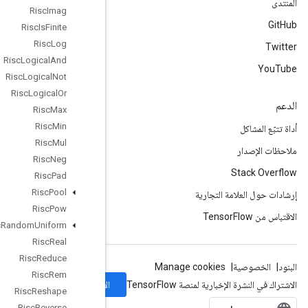
Risc
Imag
Risc
Is
Finite
Risc
Log
Risc
Logical
And
Risc
Logical
Not
Risc
Logical
Or
Risc
Max
Risc
Min
Risc
Mul
Risc
Neg
Risc
Pad
Risc
Pool
Risc
Pow
Risc
Random
Uniform
Risc
Real
Risc
Reduce
Risc
Rem
الاشتراك
Risc
Reshape
Risc
Reverse