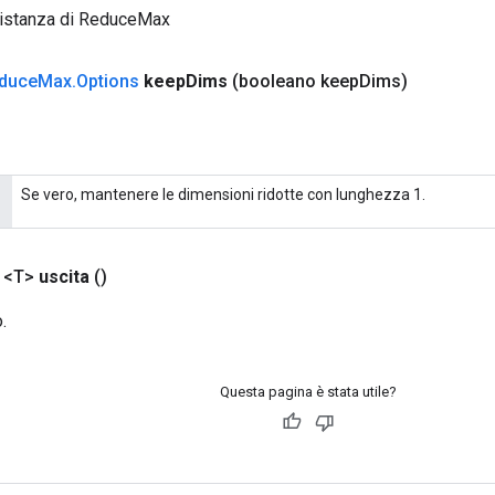
 istanza di ReduceMax
duce
Max
.
Options
keep
Dims
(booleano keep
Dims)
Se vero, mantenere le dimensioni ridotte con lunghezza 1.
 <T>
uscita
()
.
Questa pagina è stata utile?