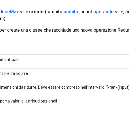
duce
Max
<T>
create
( ambito
ambito
,
input
operando
<T>
,
a
ni)
per creare una classe che racchiude una nuova operazione Red
ito attuale
ensore da ridurre.
imensioni da ridurre. Deve essere compreso nell'intervallo "[-rank(input)
porta valori di attributi opzionali