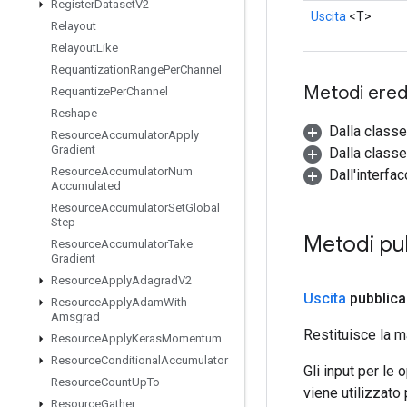
Register
Dataset
V2
Uscita
<T>
Relayout
Relayout
Like
Requantization
Range
Per
Channel
Metodi eredi
Requantize
Per
Channel
Reshape
Dalla class
Resource
Accumulator
Apply
Gradient
Dalla classe
Resource
Accumulator
Num
Dall'interfa
Accumulated
Resource
Accumulator
Set
Global
Step
Metodi pu
Resource
Accumulator
Take
Gradient
Resource
Apply
Adagrad
V2
Uscita
pubblica
Resource
Apply
Adam
With
Amsgrad
Restituisce la m
Resource
Apply
Keras
Momentum
Resource
Conditional
Accumulator
Gli input per le
Resource
Count
Up
To
viene utilizzato
Resource
Gather