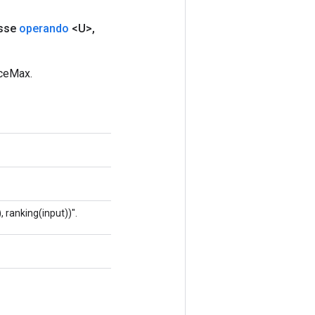
sse
operando
<U>
,
uceMax.
, ranking(input))".