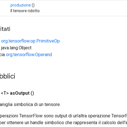
produzione
()
Il tensore ridotto.
tati
e
org.tensorflow.op.PrimitiveOp
 java.lang.Object
ccia
org.tensorflow.Operand
bblici
 <T>
as
Output
()
aniglia simbolica di un tensore.
 operazioni TensorFlow sono output di un'altra operazione Tenso
 per ottenere un handle simbolico che rappresenta il calcolo dell'i