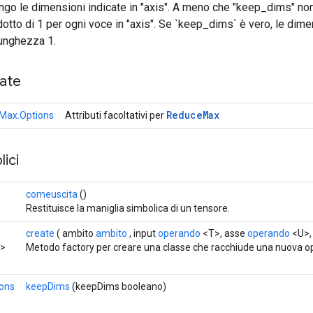
ungo le dimensioni indicate in "axis". A meno che "keep_dims" non 
dotto di 1 per ogni voce in "axis". Se `keep_dims` è vero, le dim
unghezza 1.
cate
Reduce
Max
Max.Options
Attributi facoltativi per
ici
comeuscita
()
Restituisce la maniglia simbolica di un tensore.
create
( ambito
ambito
, input
operando
<T>, asse
operando
<U>
o>
Metodo factory per creare una classe che racchiude una nuova 
ons
keepDims
(keepDims booleano)