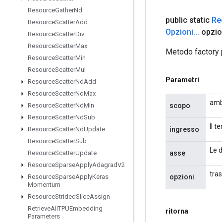
Resource
Gather
Nd
public static
Re
Resource
Scatter
Add
Opzioni
.
.
.
opzio
Resource
Scatter
Div
Resource
Scatter
Max
Metodo factory 
Resource
Scatter
Min
Resource
Scatter
Mul
Parametri
Resource
Scatter
Nd
Add
Resource
Scatter
Nd
Max
amb
scopo
Resource
Scatter
Nd
Min
Resource
Scatter
Nd
Sub
Il t
ingresso
Resource
Scatter
Nd
Update
Resource
Scatter
Sub
Le d
asse
Resource
Scatter
Update
Resource
Sparse
Apply
Adagrad
V2
tras
opzioni
Resource
Sparse
Apply
Keras
Momentum
Resource
Strided
Slice
Assign
Retrieve
All
TPUEmbedding
ritorna
Parameters