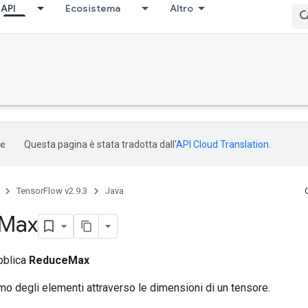
API
Ecosistema
Altro
Questa pagina è stata tradotta dall'
API Cloud Translation
.
TensorFlow v2.9.3
Java
Max
bblica
ReduceMax
mo degli elementi attraverso le dimensioni di un tensore.