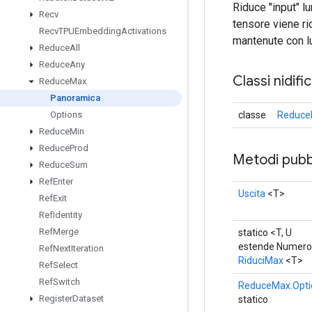
Riduce "input" l
Recv
tensore viene ri
Recv
TPUEmbedding
Activations
mantenute con l
Reduce
All
Reduce
Any
Classi nidifi
Reduce
Max
Panoramica
classe
Reduce
Options
Reduce
Min
Reduce
Prod
Metodi pubbl
Reduce
Sum
Ref
Enter
Uscita
<T>
Ref
Exit
Ref
Identity
Ref
Merge
statico <T, U
estende Numer
Ref
Next
Iteration
RiduciMax
<T>
Ref
Select
Ref
Switch
ReduceMax.Opti
Register
Dataset
statico