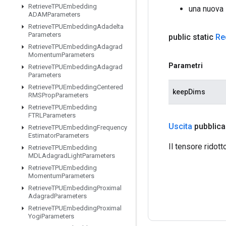
Retrieve
TPUEmbedding
una nuova
ADAMParameters
Retrieve
TPUEmbedding
Adadelta
Parameters
public static
Re
Retrieve
TPUEmbedding
Adagrad
Momentum
Parameters
Parametri
Retrieve
TPUEmbedding
Adagrad
Parameters
Retrieve
TPUEmbedding
Centered
keepDims
RMSProp
Parameters
Retrieve
TPUEmbedding
FTRLParameters
Uscita
pubblica
Retrieve
TPUEmbedding
Frequency
Estimator
Parameters
Il tensore ridotto
Retrieve
TPUEmbedding
MDLAdagrad
Light
Parameters
Retrieve
TPUEmbedding
Momentum
Parameters
Retrieve
TPUEmbedding
Proximal
Adagrad
Parameters
Retrieve
TPUEmbedding
Proximal
Yogi
Parameters