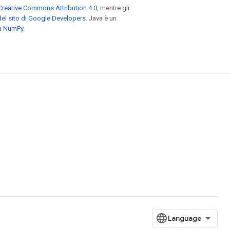
Creative Commons Attribution 4.0
, mentre gli
el sito di Google Developers
. Java è un
za NumPy
.