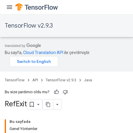
TensorFlow v2.9.3
Bu sayfa,
Cloud Translation API
ile çevrilmiştir.
TensorFlow
API
TensorFlow v2.9.3
Java
Bu size yardımcı oldu mu?
Ref
Exit
Bu sayfada
Genel Yöntemler