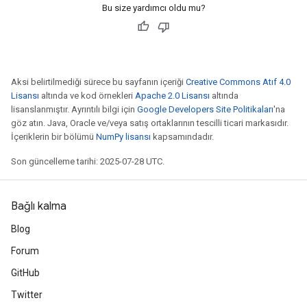
Bu size yardımcı oldu mu?
Aksi belirtilmediği sürece bu sayfanın içeriği
Creative Commons Atıf 4.0
Lisansı
altında ve kod örnekleri
Apache 2.0 Lisansı
altında
lisanslanmıştır. Ayrıntılı bilgi için
Google Developers Site Politikaları
'na
göz atın. Java, Oracle ve/veya satış ortaklarının tescilli ticari markasıdır.
İçeriklerin bir bölümü
NumPy lisansı
kapsamındadır.
Son güncelleme tarihi: 2025-07-28 UTC.
Bağlı kalma
Blog
Forum
GitHub
Twitter