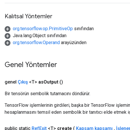
Kalıtsal Yöntemler
org.tensorflow.op.PrimitiveOp
sınıfından
Java.lang.Object sınıfından
org.tensorflow.Operand
arayüzünden
Genel Yöntemler
genel
Çıkış
<T>
as
Output
()
Bir tensörün sembolik tutamacını döndürür.
TensorFlow işlemlerinin girdileri, başka bir TensorFlow işleminin
hesaplanmasını temsil eden sembolik bir tanıtıcı elde etmek için
public static
Ref
Exit
<T>
create
(
Kapsam kapsamı
,
İşlene