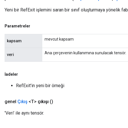
Yeni bir RefExit işlemini saran bir sınıf oluşturmaya yönelik fa
m
Parametreler
mevcut kapsam
kapsam
rs
eters
Ana çerçevenin kullanımına sunulacak tensör.
veri
ntumParameters
ters
ropParameters
İadeler
s
atorParameters
RefExit'in yeni bir örneği
ghtParameters
meters
genel
Çıkış
<T>
çıkışı
()
adParameters
rameters
'Veri' ile aynı tensör.
eters
ientDescentParameters