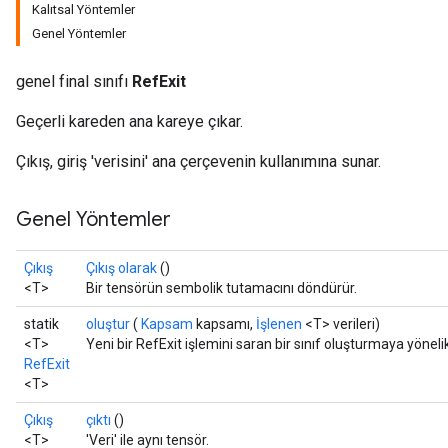
Kalıtsal Yöntemler
Genel Yöntemler
genel final sınıfı
RefExit
Geçerli kareden ana kareye çıkar.
Çıkış, giriş 'verisini' ana çerçevenin kullanımına sunar.
Genel Yöntemler
Çıkış
Çıkış olarak
()
<T>
Bir tensörün sembolik tutamacını döndürür.
statik
oluştur
(
Kapsam
kapsamı,
İşlenen
<T> verileri)
<T>
Yeni bir RefExit işlemini saran bir sınıf oluşturmaya yönel
RefExit
<T>
Çıkış
çıktı
()
<T>
'Veri' ile aynı tensör.