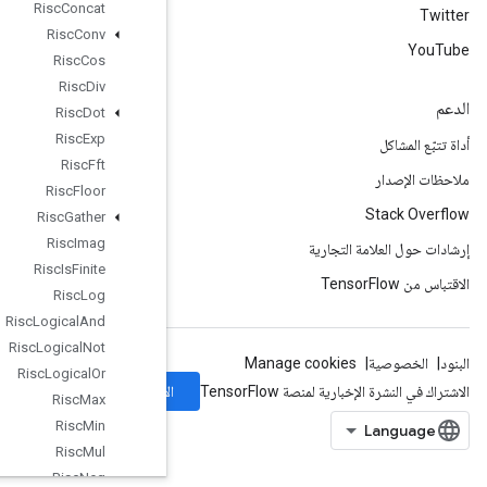
Risc
Concat
Risc
Conv
Risc
Cos
Risc
Div
Risc
Dot
Risc
Exp
Risc
Fft
Risc
Floor
Risc
Gather
Risc
Imag
Risc
Is
Finite
Risc
Log
Risc
Logical
And
Risc
Logical
Not
Risc
Logical
Or
الاشتراك
Risc
Max
Risc
Min
Risc
Mul
Risc
Neg