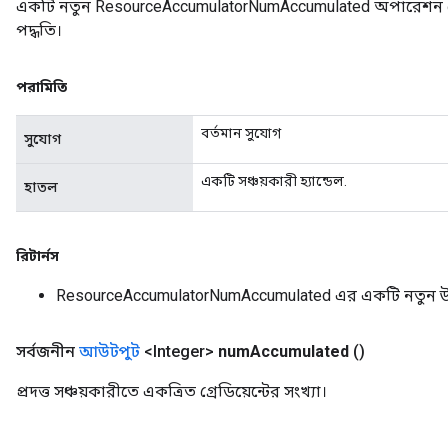
একটি নতুন ResourceAccumulatorNumAccumulated অপারেশন ম
rameters
পদ্ধতি।
eters
ientDescentParameters
পরামিতি
বর্তমান সুযোগ
সুযোগ
একটি সঞ্চয়কারী হ্যান্ডেল.
হাতল
রিটার্নস
ResourceAccumulatorNumAccumulated এর একটি নতুন 
সর্বজনীন
আউটপুট
<Integer>
num
Accumulated
()
প্রদত্ত সঞ্চয়কারীতে একত্রিত গ্রেডিয়েন্টের সংখ্যা।