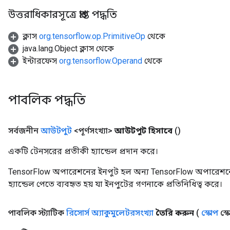
উত্তরাধিকারসূত্রে প্রাপ্ত পদ্ধতি
ক্লাস
org.tensorflow.op.PrimitiveOp
থেকে
java.lang.Object ক্লাস থেকে
ইন্টারফেস
org.tensorflow.Operand
থেকে
m
পাবলিক পদ্ধতি
rs
সর্বজনীন
আউটপুট
<পূর্ণসংখ্যা>
আউটপুট হিসাবে
()
eters
ntumParameters
একটি টেনসরের প্রতীকী হ্যান্ডেল প্রদান করে।
ters
ropParameters
TensorFlow অপারেশনের ইনপুট হল অন্য TensorFlow অপারেশনে
s
হ্যান্ডেল পেতে ব্যবহৃত হয় যা ইনপুটের গণনাকে প্রতিনিধিত্ব করে।
atorParameters
ghtParameters
পাবলিক স্ট্যাটিক
রিসোর্স অ্যাকুমুলেটরসংখ্যা
তৈরি করুন
(
স্কোপ
স্ক
meters
adParameters