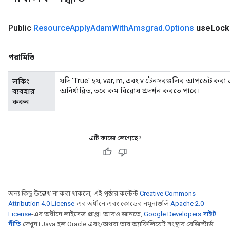
m
Public
Resource
Apply
Adam
With
Amsgrad
.
Options
use
Lock
rs
পরামিতি
eters
ntumParameters
যদি 'True' হয়, var, m, এবং v টেনসরগুলির আপডেট করা এ
লকিং
ters
অনির্ধারিত, তবে কম বিরোধ প্রদর্শন করতে পারে।
ব্যবহার
ropParameters
করুন
s
atorParameters
ghtParameters
এটি কাজে লেগেছে?
meters
adParameters
rameters
eters
অন্য কিছু উল্লেখ না করা থাকলে, এই পৃষ্ঠার কন্টেন্ট
Creative Commons
ientDescentParameters
Attribution 4.0 License
-এর অধীনে এবং কোডের নমুনাগুলি
Apache 2.0
License
-এর অধীনে লাইসেন্স প্রাপ্ত। আরও জানতে,
Google Developers সাইট
নীতি
দেখুন। Java হল Oracle এবং/অথবা তার অ্যাফিলিয়েট সংস্থার রেজিস্টার্ড