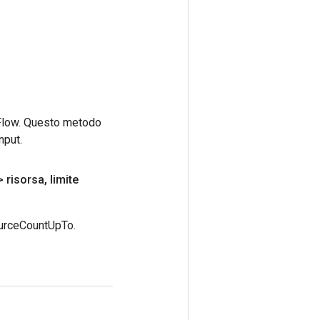
rFlow. Questo metodo
nput.
 risorsa
,
limite
ourceCountUpTo.