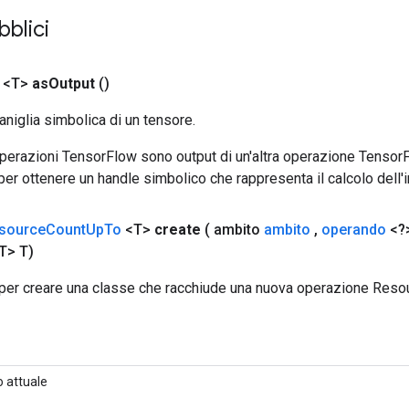
bblici
 <T>
as
Output
()
aniglia simbolica di un tensore.
 operazioni TensorFlow sono output di un'altra operazione Tenso
 per ottenere un handle simbolico che rappresenta il calcolo dell'i
source
Count
Up
To
<T>
create
( ambito
ambito
,
operando
<?>
T> T)
per creare una classe che racchiude una nuova operazione Res
 attuale