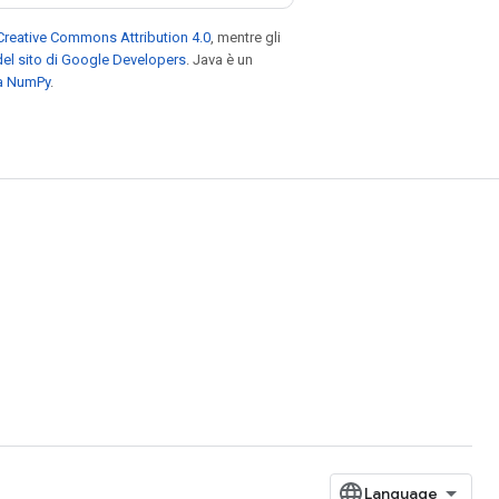
Creative Commons Attribution 4.0
, mentre gli
el sito di Google Developers
. Java è un
za NumPy
.