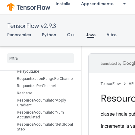
Installa
Apprendimento
RefExit
RefIdentity
RefMerge
TensorFlow v2.9.3
RefNextIteration
Panoramica
Python
C++
Java
Altro
RefSelect
Ref
Switch
Register
Dataset
Register
Dataset
V2
Relayout
Relayout
Like
Requantization
Range
Per
Channel
TensorFlow
API
Requantize
Per
Channel
Reshape
Resour
Resource
Accumulator
Apply
Gradient
Resource
Accumulator
Num
classe finale pu
Accumulated
Resource
Accumulator
Set
Global
Incrementa la var
Step