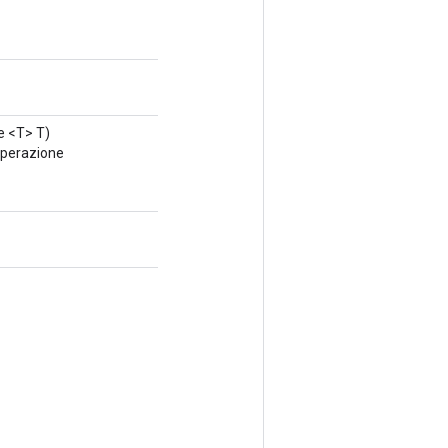
se <T> T)
operazione