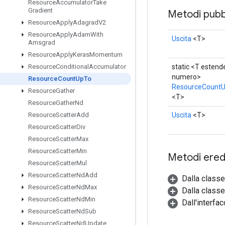
Resource
Accumulator
Take
Gradient
Metodi pubbl
Resource
Apply
Adagrad
V2
Resource
Apply
Adam
With
Uscita
<T>
Amsgrad
Resource
Apply
Keras
Momentum
static <T estende
Resource
Conditional
Accumulator
numero>
Resource
Count
Up
To
ResourceCount
Resource
Gather
<T>
Resource
Gather
Nd
Uscita
<T>
Resource
Scatter
Add
Resource
Scatter
Div
Resource
Scatter
Max
Resource
Scatter
Min
Metodi eredi
Resource
Scatter
Mul
Resource
Scatter
Nd
Add
Dalla class
Resource
Scatter
Nd
Max
Dalla classe
Resource
Scatter
Nd
Min
Dall'interfa
Resource
Scatter
Nd
Sub
Resource
Scatter
Nd
Update