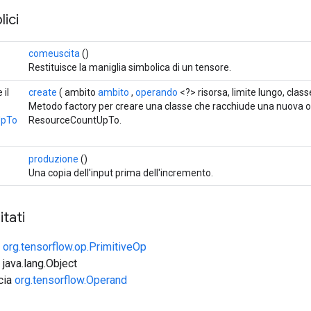
ici
comeuscita
()
Restituisce la maniglia simbolica di un tensore.
 il
create
( ambito
ambito
,
operando
<?> risorsa, limite lungo, clas
Metodo factory per creare una classe che racchiude una nuova 
UpTo
ResourceCountUpTo.
produzione
()
Una copia dell'input prima dell'incremento.
tati
e
org.tensorflow.op.PrimitiveOp
 java.lang.Object
ccia
org.tensorflow.Operand