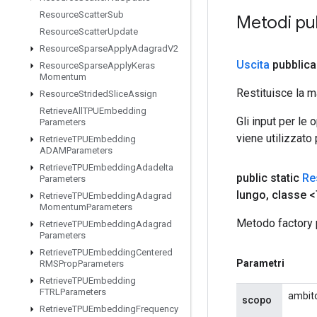
Resource
Scatter
Sub
Metodi pu
Resource
Scatter
Update
Resource
Sparse
Apply
Adagrad
V2
Uscita
pubblica
Resource
Sparse
Apply
Keras
Momentum
Restituisce la m
Resource
Strided
Slice
Assign
Retrieve
All
TPUEmbedding
Gli input per le
Parameters
viene utilizzato
Retrieve
TPUEmbedding
ADAMParameters
Retrieve
TPUEmbedding
Adadelta
public static
Re
Parameters
lungo
,
classe <
Retrieve
TPUEmbedding
Adagrad
Momentum
Parameters
Metodo factory 
Retrieve
TPUEmbedding
Adagrad
Parameters
Retrieve
TPUEmbedding
Centered
Parametri
RMSProp
Parameters
Retrieve
TPUEmbedding
FTRLParameters
ambito
scopo
Retrieve
TPUEmbedding
Frequency