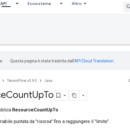
API
Ecosistema
Altro
Questa pagina è stata tradotta dall'
API Cloud Translation
.
TensorFlow v2.9.3
Java
ce
Count
Up
To
bblica
ResourceCountUpTo
iabile puntata da "risorsa" fino a raggiungere il "limite".