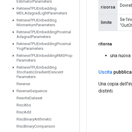
Estimator
Parameters
Dovreb
risorsa
Retrieve
TPUEmbedding
MDLAdagrad
Light
Parameters
Se l'i
Retrieve
TPUEmbedding
limite
Momentum
Parameters
"OutO
Retrieve
TPUEmbedding
Proximal
Adagrad
Parameters
ritorna
Retrieve
TPUEmbedding
Proximal
Yogi
Parameters
una nuova
Retrieve
TPUEmbedding
RMSProp
Parameters
Retrieve
TPUEmbedding
Uscita
pubblica
Stochastic
Gradient
Descent
Parameters
Una copia dell'in
Reverse
distinti.
Reverse
Sequence
Rewrite
Dataset
Risc
Abs
Risc
Add
Risc
Binary
Arithmetic
Risc
Binary
Comparison