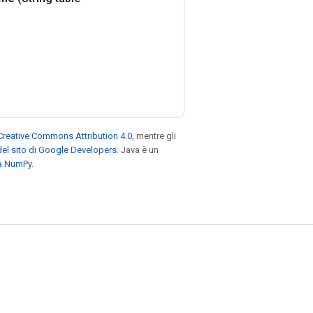
Creative Commons Attribution 4.0
, mentre gli
el sito di Google Developers
. Java è un
za NumPy
.