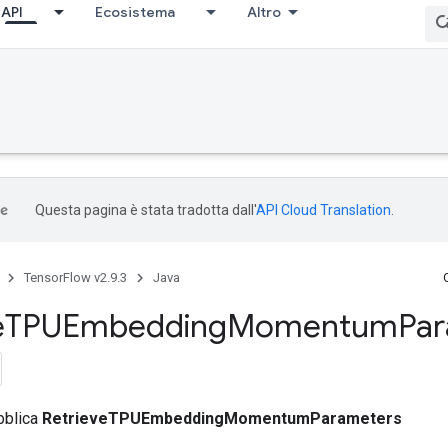
API
Ecosistema
Altro
Questa pagina è stata tradotta dall'
API Cloud Translation
.
TensorFlow v2.9.3
Java
e
TPUEmbedding
Momentum
Par
bblica
RetrieveTPUEmbeddingMomentumParameters