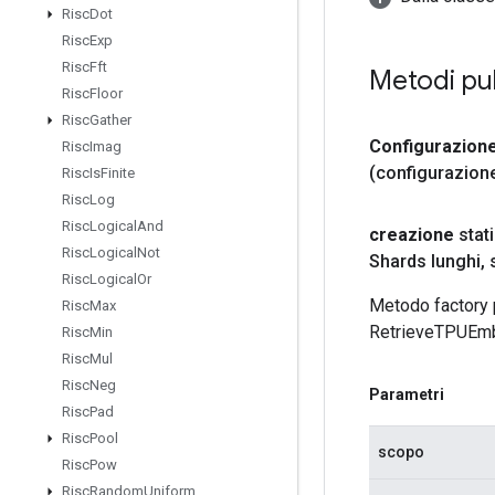
Risc
Dot
Risc
Exp
Risc
Fft
Metodi pu
Risc
Floor
Risc
Gather
Configurazion
Risc
Imag
(configurazione
Risc
Is
Finite
Risc
Log
Risc
Logical
And
creazione
stat
Risc
Logical
Not
Shards lunghi
,
Risc
Logical
Or
Metodo factory 
Risc
Max
RetrieveTPUEm
Risc
Min
Risc
Mul
Risc
Neg
Parametri
Risc
Pad
Risc
Pool
scopo
Risc
Pow
Risc
Random
Uniform