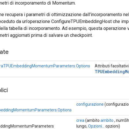
metri di incorporamento di Momentum.
e recupera i parametri di ottimizzazione dall'incorporamento nel
ceduto da un'operazione ConfigureTPUEmbeddingHost che impos
ella tabella di incorporamento. Ad esempio, questa operazione v
etri aggiornati prima di salvare un checkpoint.
cate
raTPUEmbeddingMomentumParameters.Options
Attributi facoltativ
TPUEmbedding
M
ici
configurazione
(configurazio
beddingMomentumParameters.Options
crea
(ambito
ambito
, numSha
eddingMomentumParameters
lungo,
Opzioni...
opzioni)