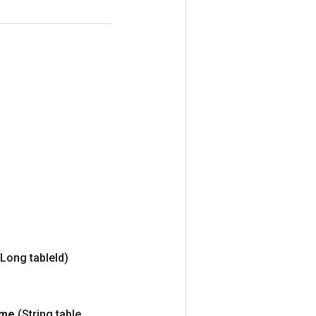
(Long table
Id)
me
(String table