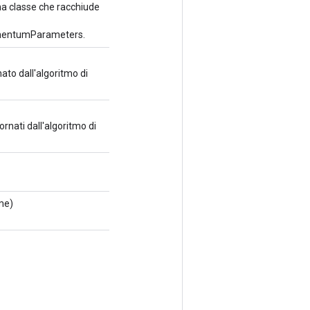
na classe che racchiude
entumParameters.
o dall'algoritmo di
rnati dall'algoritmo di
me)