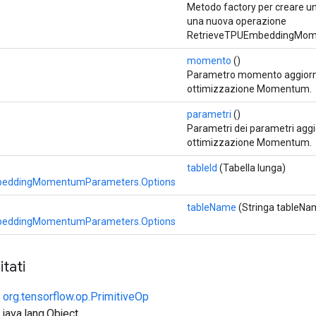
Metodo factory per creare u
una nuova operazione
RetrieveTPUEmbeddingMom
momento
()
Parametro momento aggiornat
ottimizzazione Momentum.
parametri
()
Parametri dei parametri aggio
ottimizzazione Momentum.
tableId
(Tabella lunga)
beddingMomentumParameters.Options
tableName
(Stringa tableNa
beddingMomentumParameters.Options
tati
e
org.tensorflow.op.PrimitiveOp
 java.lang.Object