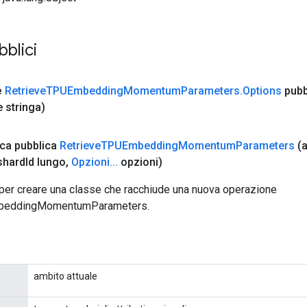
bblici
e
Retrieve
TPUEmbedding
Momentum
Parameters
.
Options
pubb
 stringa)
ica pubblica
Retrieve
TPUEmbedding
Momentum
Parameters
(
shard
Id lungo
,
Opzioni
.
.
.
opzioni)
per creare una classe che racchiude una nuova operazione
beddingMomentumParameters.
ambito attuale