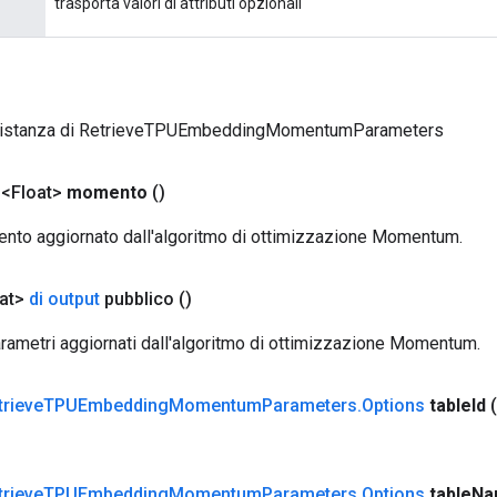
trasporta valori di attributi opzionali
 istanza di RetrieveTPUEmbeddingMomentumParameters
 <Float>
momento
()
to aggiornato dall'algoritmo di ottimizzazione Momentum.
oat>
di output
pubblico
()
rametri aggiornati dall'algoritmo di ottimizzazione Momentum.
trieve
TPUEmbedding
Momentum
Parameters
.
Options
table
Id
trieve
TPUEmbedding
Momentum
Parameters
.
Options
table
Na