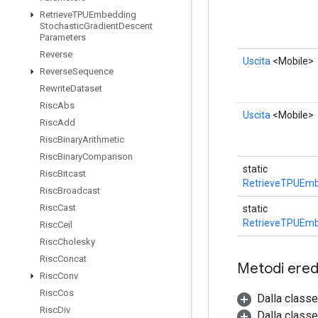
Retrieve
TPUEmbedding
Stochastic
Gradient
Descent
Parameters
Reverse
Uscita
<Mobile>
Reverse
Sequence
Rewrite
Dataset
Risc
Abs
Uscita
<Mobile>
Risc
Add
Risc
Binary
Arithmetic
Risc
Binary
Comparison
static
Risc
Bitcast
RetrieveTPUEm
Risc
Broadcast
Risc
Cast
static
RetrieveTPUEm
Risc
Ceil
Risc
Cholesky
Risc
Concat
Metodi eredi
Risc
Conv
Risc
Cos
Dalla class
Risc
Div
Dalla classe