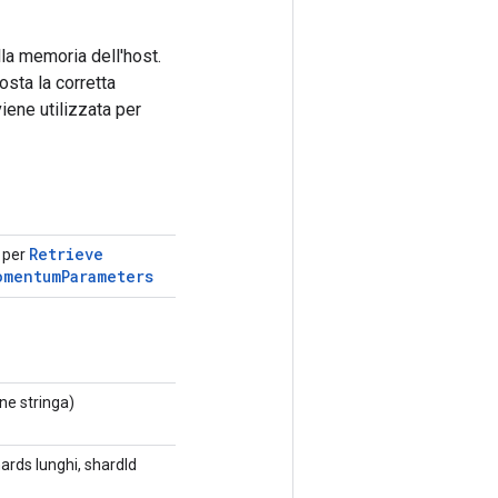
la memoria dell'host.
ta la corretta
iene utilizzata per
Retrieve
i per
omentum
Parameters
ne stringa)
rds lunghi, shardId