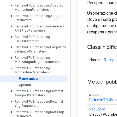
Recupera i para
Retrieve
TPUEmbedding
Adagrad
Momentum
Parameters
Un'operazione ch
Retrieve
TPUEmbedding
Adagrad
Deve essere pre
Parameters
configurazione d
Retrieve
TPUEmbedding
Centered
RMSProp
Parameters
recuperare param
Retrieve
TPUEmbedding
FTRLParameters
Classi nidifi
Retrieve
TPUEmbedding
Frequency
Estimator
Parameters
Retrieve
TPUEmbedding
classe
Recupe
MDLAdagrad
Light
Parameters
Retrieve
TPUEmbedding
Momentum
Parameters
Panoramica
Metodi pubbl
Options
Retrieve
TPUEmbedding
Proximal
static
Adagrad
Parameters
RetrieveTPUEm
Retrieve
TPUEmbedding
Proximal
Yogi
Parameters
Recupero
Retrieve
TPUEmbedding
RMSProp
staticoTPUEmb
Parameters