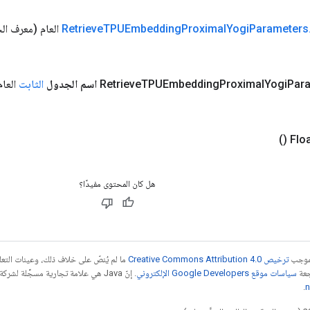
Parameters
Yogi
Proximal
TPUEmbedding
Retrieve
العام
(معرف ال
Par
Yogi
Proximal
TPUEmbedding
Retrieve
اسم الجدول
الثابت
العام
()
هل كان المحتوى مفيدًا؟
بموجب
ترخيص Creative Commons Attribution 4.0‏
ما لم يُنصّ على خلاف ذلك، وعينات الت
جعة
سياسات موقع Google Developers الإلكتروني
.
n