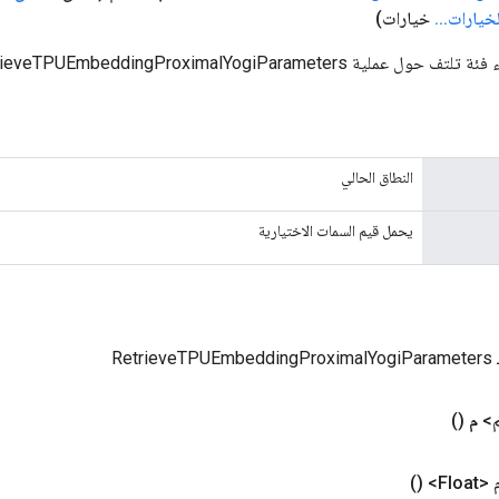
لخيارات
.
.
.
خيارات)
RetrieveTPUEmbeddingProximalYogiParamet الجديدة.
النطاق الحالي
يحمل قيم السمات الاختيارية
Retr
م>
م
()
Floa>
()