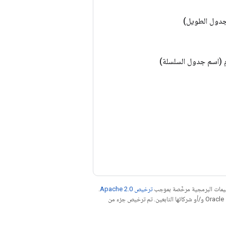
جدول الطويل)
(اسم جدول السلسلة)
عليمات البرمجية مرخّصة بموجب
ترخيص Apache 2.0‏
.
. إنّ Java هي علامة تجارية مسجَّلة لشركة Oracle و/أو شركائها التابعين. تم ترخيص جزء من