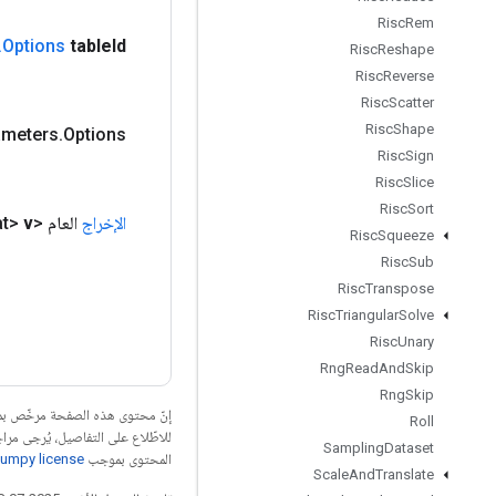
Risc
Rem
.
Options
table
Id
Risc
Reshape
Risc
Reverse
Risc
Scatter
Risc
Shape
ameters
.
Options
Risc
Sign
Risc
Slice
Risc
Sort
الإخراج
العام <Float>
v
Risc
Squeeze
Risc
Sub
Risc
Transpose
Risc
Triangular
Solve
Risc
Unary
Rng
Read
And
Skip
Rng
Skip
إنّ محتوى هذه الصفحة مرخّص 
Roll
للاطّلاع على التفاصيل، يُرجى مرا
Sampling
Dataset
المحتوى بموجب
umpy license
Scale
And
Translate