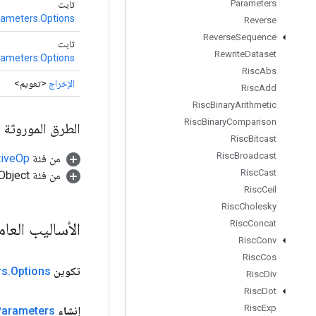
Parameters
ثابت
ameters.Options
Reverse
Reverse
Sequence
ثابت
Rewrite
Dataset
ameters.Options
Risc
Abs
الإخراج
<تعويم>
Risc
Add
Risc
Binary
Arithmetic
Risc
Binary
Comparison
الطرق الموروثة
Risc
Bitcast
Risc
Broadcast
من فئة
tiveOp
Risc
Cast
من فئة java.lang.Object
Risc
Ceil
Risc
Cholesky
Risc
Concat
الأساليب العا
Risc
Conv
Risc
Cos
تكوين
Options
.
rs
Risc
Div
Risc
Dot
Risc
Exp
إنشاء
Parameters