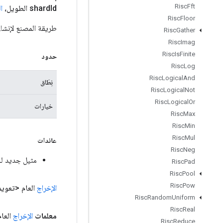
Risc
Fft
Id الطويل،
shard
ا
Risc
Floor
طريقة المصنع لإنشاء فئة تلتف حول عملية ers
Risc
Gather
Risc
Imag
Risc
Is
Finite
حدود
Risc
Log
Risc
Logical
And
نِطَاق
Risc
Logical
Not
Risc
Logical
Or
خيارات
Risc
Max
Risc
Min
Risc
Mul
عائدات
Risc
Neg
مثيل جديد لـ ieveTPUEmbeddingProximalYogiParameters
Risc
Pad
Risc
Pool
Risc
Pow
الإخراج
العام <تعوي
Risc
Random
Uniform
Risc
Real
معلمات
الإخراج
العام <t
Risc
Reduce