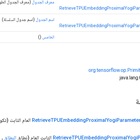
معرف الجدول
(معرف الجدول الطو
RetrieveTPUEmbeddingProximalYogiPar
اسم الجدول
(اسم جدول السلسلة)
RetrieveTPUEmbeddingProximalYogiPar
الخامس
()
org.tensorflow.op.Primi
مة
Paramete
Yogi
Proximal
TPUEmbedding
Retrieve
العام الثابت
(تكوي
Yogi
Proximal
TPUEmbedding
Retrieve
الثابت العام
(نطاق
النطاق
، num