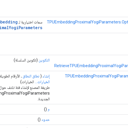
mbedding
سمات اختيارية لـ
imal
Yogi
Parameters
التكوين
(تكوين السلسلة)
RetrieveTPUEmbeddingProximalYogiPar
TPUEmbeddingProximalYogiParam
إنشاء
(
نطاق النطاق
، الأرقام الطويل
الخيارات...
الخيارات)
طريقة المصنع لإنشاء فئة تلتف حول
ngProximalYogiParameters
الجديدة.
م
()
حدود
()