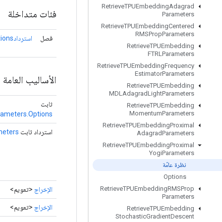
Retrieve
TPUEmbedding
Adagrad
فئات متداخلة
Parameters
Retrieve
TPUEmbedding
Centered
RMSProp
Parameters
فصل
استردادTPUEmbeddingProximalYogiParameters.Options
Retrieve
TPUEmbedding
FTRLParameters
Retrieve
TPUEmbedding
Frequency
Estimator
Parameters
الأساليب العامة
Retrieve
TPUEmbedding
MDLAdagrad
Light
Parameters
ثابت
Retrieve
TPUEmbedding
Momentum
Parameters
ameters.Options
Retrieve
TPUEmbedding
Proximal
استرداد ثابت
eters
Adagrad
Parameters
Retrieve
TPUEmbedding
Proximal
Yogi
Parameters
نظرة عامّة
Options
Retrieve
TPUEmbedding
RMSProp
الإخراج
<تعويم>
Parameters
الإخراج
<تعويم>
Retrieve
TPUEmbedding
Stochastic
Gradient
Descent