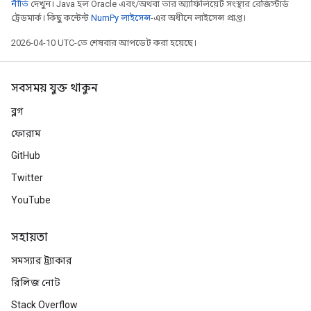
নীতি
দেখুন। Java হল Oracle এবং/অথবা তার অ্যাফিলিয়েট সংস্থার রেজিস্টার্ড
ট্রেডমার্ক। কিছু কন্টেন্ট
NumPy লাইসেন্স
-এর অধীনে লাইসেন্স প্রাপ্ত।
2026-04-10 UTC-তে শেষবার আপডেট করা হয়েছে।
সবসময় যুক্ত থাকুন
ব্লগ
ফোরাম
GitHub
Twitter
YouTube
সহায়তা
সমস্যার ট্র্যাকার
রিলিজ নোট
Stack Overflow