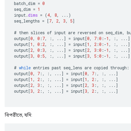
batch_dim
=
0
seq_dim
=
1
input
.
dims
=
(
4
,
8
,
...)
seq_lengths
=
[
7
,
2
,
3
,
5
]
#
then
slices
of
input
are
reversed
on
seq_dim
,
b
output
[
0
,
0
:
7
,
:,
...
]
=
input
[
0
,
7
:
0
:
-
1
,
:,
...
]
output
[
1
,
0
:
2
,
:,
...
]
=
input
[
1
,
2
:
0
:
-
1
,
:,
...
]
output
[
2
,
0
:
3
,
:,
...
]
=
input
[
2
,
3
:
0
:
-
1
,
:,
...
]
output
[
3
,
0
:
5
,
:,
...
]
=
input
[
3
,
5
:
0
:
-
1
,
:,
...
]
#
while
entries
past
seq_lens
are
copied
through
:
output
[
0
,
7
:,
:,
...
]
=
input
[
0
,
7
:,
:,
...
]
output
[
1
,
2
:,
:,
...
]
=
input
[
1
,
2
:,
:,
...
]
output
[
2
,
3
:,
:,
...
]
=
input
[
2
,
3
:,
:,
...
]
output
[
3
,
2
:,
:,
...
]
=
input
[
3
,
2
:,
:,
...
]
বিপরীতে, যদি: