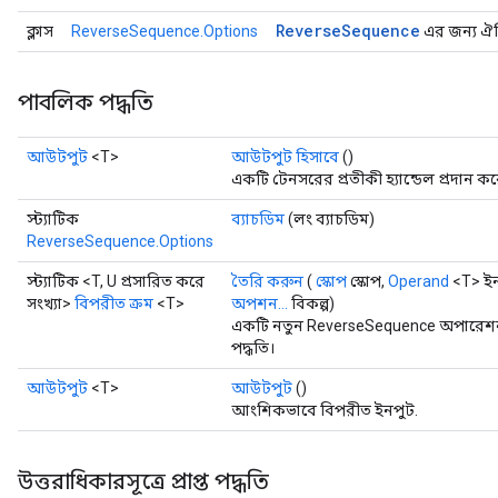
Reverse
Sequence
ক্লাস
ReverseSequence.Options
এর জন্য ঐচ্
পাবলিক পদ্ধতি
আউটপুট
<T>
আউটপুট হিসাবে
()
একটি টেনসরের প্রতীকী হ্যান্ডেল প্রদান কর
স্ট্যাটিক
ব্যাচডিম
(লং ব্যাচডিম)
ReverseSequence.Options
স্ট্যাটিক <T, U প্রসারিত করে
তৈরি করুন
(
স্কোপ
স্কোপ,
Operand
<T> ইন
সংখ্যা>
বিপরীত ক্রম
<T>
অপশন...
বিকল্প)
একটি নতুন ReverseSequence অপারেশন 
পদ্ধতি।
আউটপুট
<T>
আউটপুট
()
আংশিকভাবে বিপরীত ইনপুট.
উত্তরাধিকারসূত্রে প্রাপ্ত পদ্ধতি