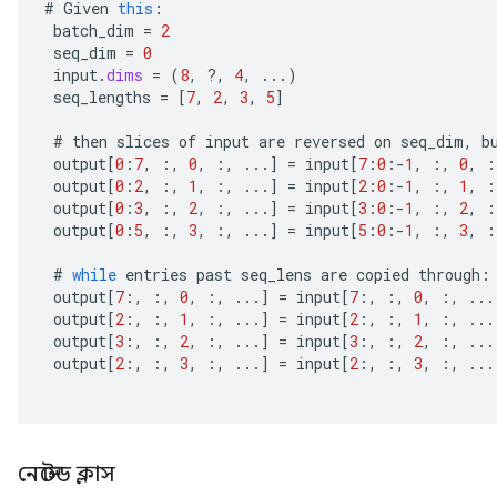
#
Given
this
:
batch_dim
=
2
seq_dim
=
0
input
.
dims
=
(
8
,
?
,
4
,
...)
seq_lengths
=
[
7
,
2
,
3
,
5
]
#
then
slices
of
input
are
reversed
on
seq_dim
,
b
output
[
0
:
7
,
:,
0
,
:,
...
]
=
input
[
7
:
0
:
-
1
,
:,
0
,
:
output
[
0
:
2
,
:,
1
,
:,
...
]
=
input
[
2
:
0
:
-
1
,
:,
1
,
:
output
[
0
:
3
,
:,
2
,
:,
...
]
=
input
[
3
:
0
:
-
1
,
:,
2
,
:
output
[
0
:
5
,
:,
3
,
:,
...
]
=
input
[
5
:
0
:
-
1
,
:,
3
,
:
#
while
entries
past
seq_lens
are
copied
through
:
output
[
7
:,
:,
0
,
:,
...
]
=
input
[
7
:,
:,
0
,
:,
...
output
[
2
:,
:,
1
,
:,
...
]
=
input
[
2
:,
:,
1
,
:,
...
output
[
3
:,
:,
2
,
:,
...
]
=
input
[
3
:,
:,
2
,
:,
...
output
[
2
:,
:,
3
,
:,
...
]
=
input
[
2
:,
:,
3
,
:,
...
নেস্টেড ক্লাস