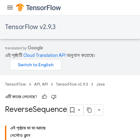
TensorFlow v2.9.3
rs
eters
ntumParameters
ters
এই পৃষ্ঠাটি
Cloud Translation API
অনুবাদ করেছে।
ropParameters
s
atorParameters
ghtParameters
TensorFlow
API, API
TensorFlow v2.9.3
Java
meters
adParameters
এটি কাজে লেগেছে?
rameters
Reverse
Sequence
eters
ientDescentParameters
এই পৃষ্ঠায় যা যা আছে
নেস্টেড ক্লাস