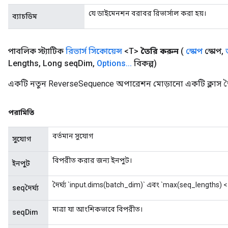
যে ডাইমেনশন বরাবর রিভার্সাল করা হয়।
ব্যাচডিম
পাবলিক স্ট্যাটিক
রিভার্স সিকোয়েন্স
<T>
তৈরি করুন
(
স্কোপ
স্কোপ
,
Lengths
,
Long seq
Dim
,
Options
.
.
.
বিকল্প)
একটি নতুন ReverseSequence অপারেশন মোড়ানো একটি ক্লাস তৈ
পরামিতি
বর্তমান সুযোগ
সুযোগ
বিপরীত করার জন্য ইনপুট।
ইনপুট
দৈর্ঘ্য `input.dims(batch_dim)` এবং `max(seq_lengths) 
seqদৈর্ঘ্য
মাত্রা যা আংশিকভাবে বিপরীত।
seqDim