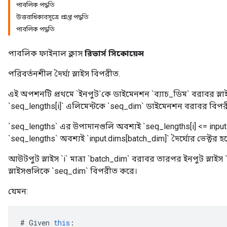
পাবলিক পদ্ধতি
উত্তরাধিকারসূত্রে প্রাপ্ত পদ্ধতি
পাবলিক পদ্ধতি
পাবলিক ফাইনাল ক্লাস
রিভার্স সিকোয়েন্স
পরিবর্তনশীল দৈর্ঘ্য স্লাইস বিপরীত.
এই অপশনটি প্রথমে `ইনপুট`কে ডাইমেনশন `ব্যাচ_ডিম` বরাবর স্লাইস 
`seq_lengths[i]` এলিমেন্টকে `seq_dim` ডাইমেনশন বরাবর বিপ
`seq_lengths` এর উপাদানগুলি অবশ্যই `seq_lengths[i] <= inpu
`seq_lengths` অবশ্যই `input.dims[batch_dim]` দৈর্ঘ্যের ভেক্টর হ
আউটপুট স্লাইস `i` মাত্রা `batch_dim` বরাবর তারপর ইনপুট স্লাইস `i` 
স্লাইসগুলিকে `seq_dim` বিপরীত করে।
যেমন:
#
Given
this
: