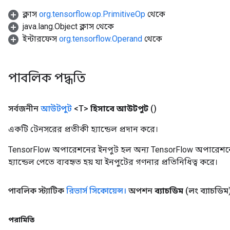
ক্লাস
org.tensorflow.op.PrimitiveOp
থেকে
java.lang.Object ক্লাস থেকে
ইন্টারফেস
org.tensorflow.Operand
থেকে
পাবলিক পদ্ধতি
সর্বজনীন
আউটপুট
<T>
হিসাবে আউটপুট
()
একটি টেনসরের প্রতীকী হ্যান্ডেল প্রদান করে।
TensorFlow অপারেশনের ইনপুট হল অন্য TensorFlow অপারেশনে
হ্যান্ডেল পেতে ব্যবহৃত হয় যা ইনপুটের গণনার প্রতিনিধিত্ব করে।
পাবলিক স্ট্যাটিক
রিভার্স সিকোয়েন্স।
অপশন
ব্যাচডিম
(লং ব্যাচডিম
পরামিতি