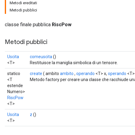
Metodi ereditati
Metodi pubblici
classe finale pubblica
RiscPow
Metodi pubblici
Uscita
comeuscita
()
<T>
Restituisce la maniglia simbolica di un tensore.
statico
create
( ambito
ambito
,
operando
<T> x,
operando
<T> 
<T
Metodo factory per creare una classe che racchiude u
estende
Numero>
RiscPow
<T>
Uscita
z
()
<T>