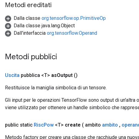
Metodi ereditati
Dalla classe
org.tensorflow.op.PrimitiveOp
Dalla classe java.lang.Object
Dall'interfaccia
org.tensorflow.Operand
Metodi pubblici
Uscita
pubblica <T>
as
Output
()
Restituisce la maniglia simbolica di un tensore.
Gli input per le operazioni TensorFlow sono output di un'alt
viene utilizzato per ottenere un handle simbolico che rappresent
public static
Risc
Pow
<T>
create
( ambito
ambito
,
operan
Metodo factory per creare una classe che racchiude una nuo