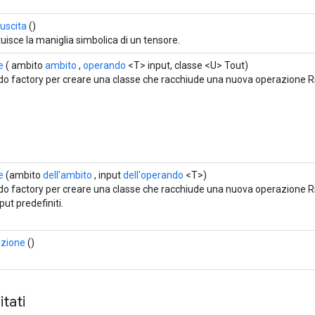
uscita
()
tuisce la maniglia simbolica di un tensore.
e
( ambito
ambito
,
operando
<T> input, classe <U> Tout)
o factory per creare una classe che racchiude una nuova operazione R
e
(ambito
dell'ambito
, input
dell'operando
<T>)
o factory per creare una classe che racchiude una nuova operazione Risc
put predefiniti.
zione
()
tati