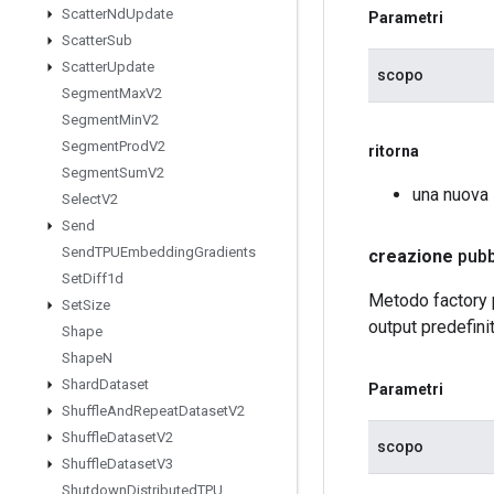
Scatter
Nd
Update
Parametri
Scatter
Sub
Scatter
Update
scopo
Segment
Max
V2
Segment
Min
V2
Segment
Prod
V2
ritorna
Segment
Sum
V2
una nuova 
Select
V2
Send
Send
TPUEmbedding
Gradients
creazione
pubb
Set
Diff1d
Metodo factory p
Set
Size
output predefinit
Shape
Shape
N
Shard
Dataset
Parametri
Shuffle
And
Repeat
Dataset
V2
Shuffle
Dataset
V2
scopo
Shuffle
Dataset
V3
Shutdown
Distributed
TPU