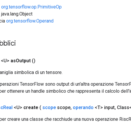
e
org.tensorflow.op.PrimitiveOp
 java.lang.Object
ccia
org.tensorflow.Operand
bblici
 <U>
as
Output
()
aniglia simbolica di un tensore.
 operazioni TensorFlow sono output di un'altra operazione Tenso
 per ottenere un handle simbolico che rappresenta il calcolo dell'i
sc
Real
<U>
create
(
scope
scope
,
operando
<T> input
,
Class<
per creare una classe che racchiude una nuova operazione RiscR