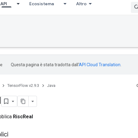
API
Ecosistema
Altro
Questa pagina è stata tradotta dall'
API Cloud Translation
.
TensorFlow v2.9.3
Java
l
bblica
RiscReal
ici