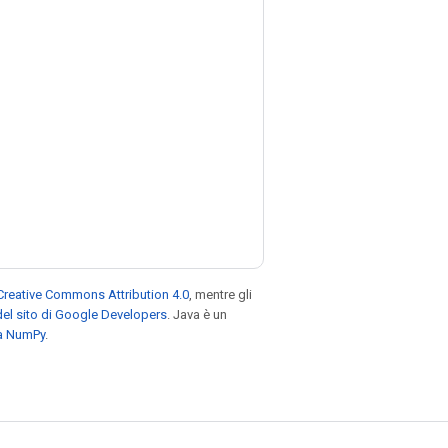
Creative Commons Attribution 4.0
, mentre gli
el sito di Google Developers
. Java è un
za NumPy
.