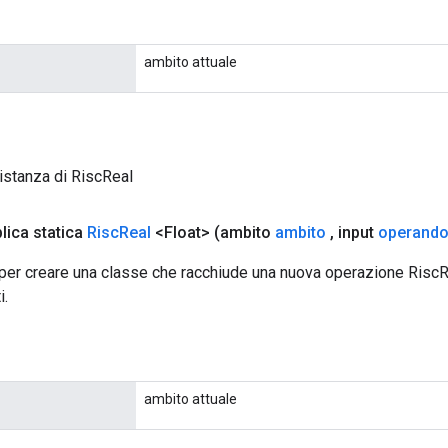
ambito attuale
istanza di RiscReal
lica statica
Risc
Real
<Float>
(ambito
ambito
,
input
operand
er creare una classe che racchiude una nuova operazione RiscReal
i.
ambito attuale