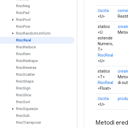
Risc
Neg
Uscita
come
Risc
Pad
<U>
Resti
Risc
Pool
statico
creat
Risc
Pow
<U
Metod
Risc
Random
Uniform
estende
Risc
Real
Numero,
Risc
Reduce
T>
Risc
Rem
RiscReal
<U>
Risc
Reshape
Risc
Reverse
statico
creat
Risc
Scatter
<T>
Metod
Risc
Shape
RiscReal
di out
<Float>
Risc
Sign
Risc
Slice
Uscita
produ
Risc
Sort
<U>
Risc
Squeeze
Risc
Sub
Metodi eredi
Risc
Transpose