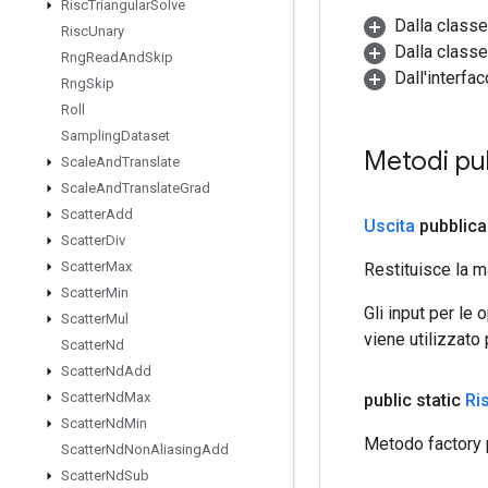
Risc
Triangular
Solve
Dalla class
Risc
Unary
Dalla classe
Rng
Read
And
Skip
Dall'interfa
Rng
Skip
Roll
Sampling
Dataset
Metodi pu
Scale
And
Translate
Scale
And
Translate
Grad
Scatter
Add
Uscita
pubblica
Scatter
Div
Scatter
Max
Restituisce la m
Scatter
Min
Gli input per le
Scatter
Mul
viene utilizzato
Scatter
Nd
Scatter
Nd
Add
Scatter
Nd
Max
public static
Ri
Scatter
Nd
Min
Metodo factory 
Scatter
Nd
Non
Aliasing
Add
Scatter
Nd
Sub