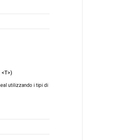
o
<T>)
 utilizzando i tipi di