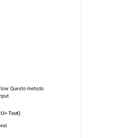
rFlow. Questo metodo
nput.
U> Tout)
eal.