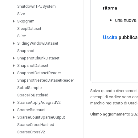
Shutdown
TPUSystem
ritorna
Size
una nuova 
Skipgram
Sleep
Dataset
Slice
Uscita
pubblica
Sliding
Window
Dataset
Snapshot
Snapshot
Chunk
Dataset
Snapshot
Dataset
Snapshot
Dataset
Reader
Snapshot
Nested
Dataset
Reader
Sobol
Sample
Salvo quando diversamente 
Space
To
Batch
Nd
esempi di codice sono con
Sparse
Apply
Adagrad
V2
marchio registrato di Orac
Sparse
Bincount
Ultimo aggiornamento 202
Sparse
Count
Sparse
Output
Sparse
Cross
Hashed
Sparse
Cross
V2