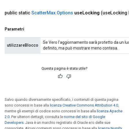
x
public static
Scatter
Max
.
Options
use
Locking
(use
Locking
Parametri
Se Vero l'aggiornamento sarà protetto da un luc
utilizzareBlocco
definito, ma può mostrare meno contesa.
Questa pagina è stata utile?
Salvo quando diversamente specificato, i contenuti di questa pagina
sono concessi in base alla
licenza Creative Commons Attribution 4.0
,
mentre gli esempi di codice sono concessi in base alla
licenza Apache
2.0
. Per ulteriori dettagli, consulta le
norme del sito di Google
Developers
. Java è un marchio registrato di Oracle e/o delle sue
consociate. Alcuni contenuti sono concessi in base alla
licenza NumPy
.