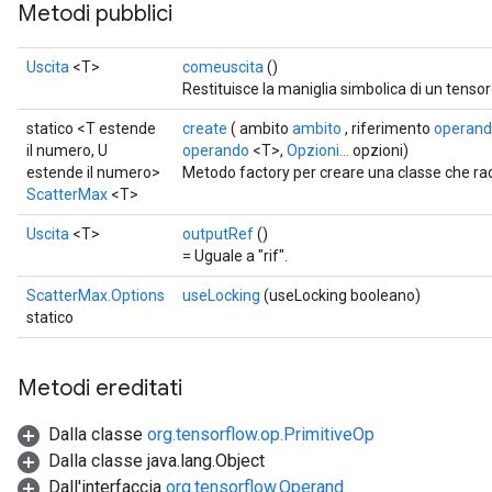
Metodi pubblici
Uscita
<T>
comeuscita
()
Restituisce la maniglia simbolica di un tensor
statico <T estende
create
( ambito
ambito
, riferimento
operan
il numero, U
operando
<T>,
Opzioni...
opzioni)
estende il numero>
Metodo factory per creare una classe che r
ScatterMax
<T>
Uscita
<T>
outputRef
()
= Uguale a "rif".
ScatterMax.Options
useLocking
(useLocking booleano)
statico
Metodi ereditati
Dalla classe
org.tensorflow.op.PrimitiveOp
Dalla classe java.lang.Object
Dall'interfaccia
org.tensorflow.Operand