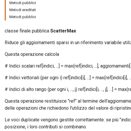
Metodi pubblici
Metodi ereditati
Metodi pubblici
classe finale pubblica
ScatterMax
Riduce gli aggiornamenti sparsi in un riferimento variabile uti
Questa operazione calcola
# Indici scalari ref[indici, ...] = max(ref[indici, ...], aggiornamenti[..
# Indici vettoriali (per ogni i) ref[indici[i], ...] = max(ref[indici[i], ..
# Indici di alto rango (per ogni i, ..., j) ref[indici[i, ..., j], ...] = max(ref[i
Questa operazione restituisce "ref" al termine dell'aggiornam
delle operazioni che richiedono l'utilizzo del valore di ripristin
Le voci duplicate vengono gestite correttamente: se più "indic
posizione, i loro contributi si combinano.