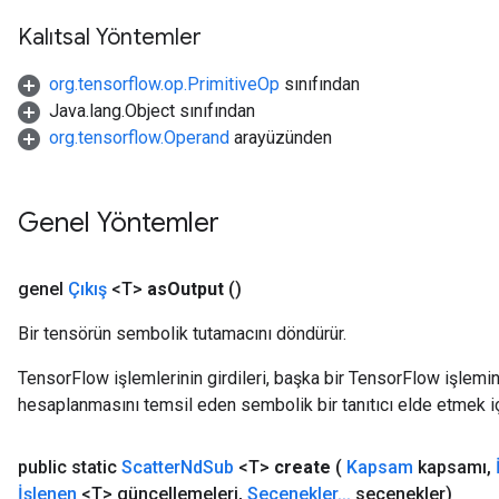
Kalıtsal Yöntemler
org.tensorflow.op.PrimitiveOp
sınıfından
Java.lang.Object sınıfından
org.tensorflow.Operand
arayüzünden
Genel Yöntemler
genel
Çıkış
<T>
as
Output
()
Bir tensörün sembolik tutamacını döndürür.
TensorFlow işlemlerinin girdileri, başka bir TensorFlow işleminin
hesaplanmasını temsil eden sembolik bir tanıtıcı elde etmek için
public static
Scatter
Nd
Sub
<T>
create
(
Kapsam
kapsamı
,
İşlenen
<T> güncellemeleri
,
Seçenekler
.
.
.
seçenekler)