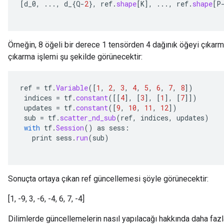
[
d_0
,
...,
d_
{
Q
-
2
},
ref
.
shape
[
K
]
,
...,
ref
.
shape
[
P
Örneğin, 8 öğeli bir derece 1 tensörden 4 dağınık öğeyi çıkarm
çıkarma işlemi şu şekilde görünecektir:
ref
=
tf
.
Variable
(
[
1
,
2
,
3
,
4
,
5
,
6
,
7
,
8
]
)
indices
=
tf
.
constant
(
[[
4
]
,
[
3
]
,
[
1
]
,
[
7
]]
)
updates
=
tf
.
constant
(
[
9
,
10
,
11
,
12
]
)
sub
=
tf
.
scatter_nd_sub
(
ref
,
indices
,
updates
)
with
tf
.
Session
()
as
sess
:
print
sess
.
run
(
sub
)
Sonuçta ortaya çıkan ref güncellemesi şöyle görünecektir:
[1, -9, 3, -6, -4, 6, 7, -4]
Dilimlerde güncellemelerin nasıl yapılacağı hakkında daha fazla