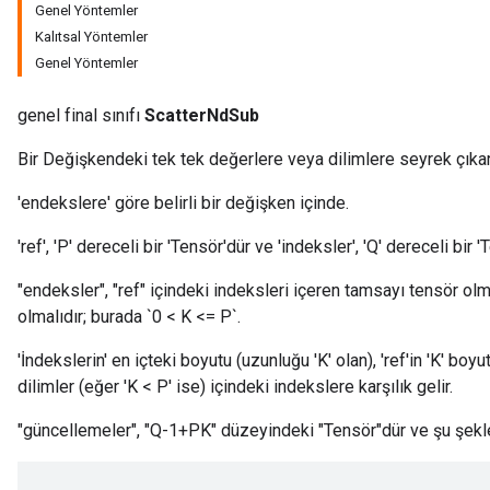
Genel Yöntemler
Kalıtsal Yöntemler
Genel Yöntemler
genel final sınıfı
ScatterNdSub
Bir Değişkendeki tek tek değerlere veya dilimlere seyrek çıka
'endekslere' göre belirli bir değişken içinde.
'ref', 'P' dereceli bir 'Tensör'dür ve 'indeksler', 'Q' dereceli bir '
"endeksler", "ref" içindeki indeksleri içeren tamsayı tensör olmalı
olmalıdır; burada `0 < K <= P`.
'İndekslerin' en içteki boyutu (uzunluğu 'K' olan), 'ref'in 'K' bo
dilimler (eğer 'K < P' ise) içindeki indekslere karşılık gelir.
"güncellemeler", "Q-1+PK" düzeyindeki "Tensör"dür ve şu şekle