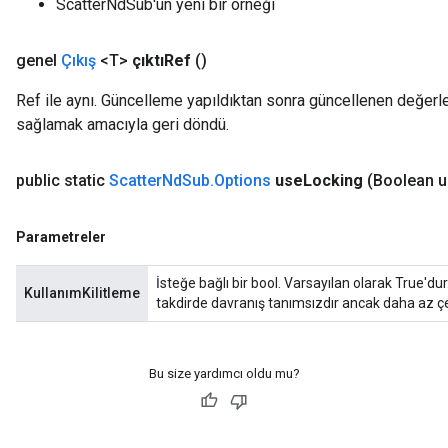
ScatterNdSub'un yeni bir örneği
genel
Çıkış
<T>
çıktıRef
()
Ref ile aynı. Güncelleme yapıldıktan sonra güncellenen değerler
sağlamak amacıyla geri döndü.
public static
Scatter
Nd
Sub
.
Options
use
Locking
(Boolean 
Parametreler
İsteğe bağlı bir bool. Varsayılan olarak True'dur.
KullanımKilitleme
takdirde davranış tanımsızdır ancak daha az çe
Bu size yardımcı oldu mu?