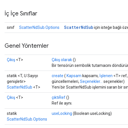
İç İçe Sınıflar
Scatter
Nd
Sub
sınıf
ScatterNdSub.Options
için isteğe bağlı öze
Genel Yöntemler
Çıkış
<T>
Çıkış olarak
()
Bir tensörün sembolik tutamacını döndürür
statik <T, U Sayıyı
create
(
Kapsam
kapsamı,
İşlenen
<T> ref
genişletir>
güncellemeleri,
Seçenekler...
seçenekler)
ScatterNdSub
<T>
Yeni bir ScatterNdSub işlemini saran bir sı
Çıkış
<T>
çıktıRef
()
Ref ile aynı.
statik
useLocking
(Boolean useLocking)
ScatterNdSub.Options