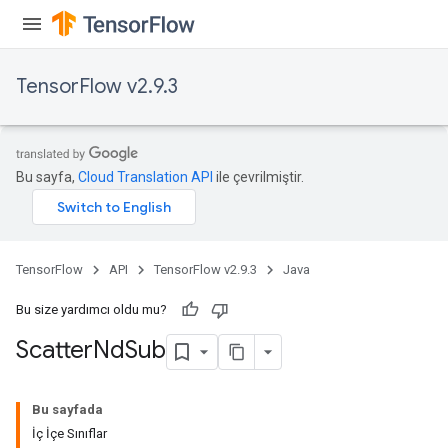
TensorFlow v2.9.3
Bu sayfa,
Cloud Translation API
ile çevrilmiştir.
TensorFlow
API
TensorFlow v2.9.3
Java
Bu size yardımcı oldu mu?
Scatter
Nd
Sub
Bu sayfada
İç İçe Sınıflar