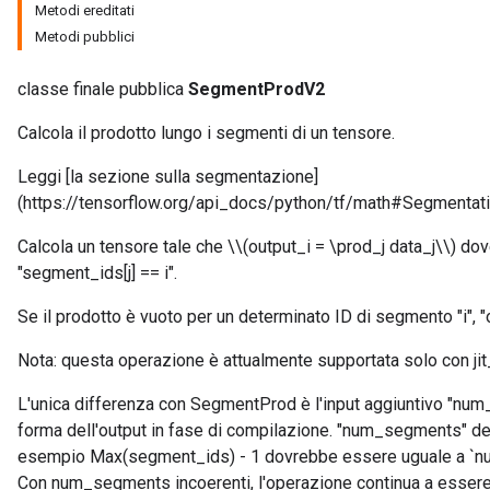
Metodi ereditati
Metodi pubblici
classe finale pubblica
SegmentProdV2
Calcola il prodotto lungo i segmenti di un tensore.
Leggi [la sezione sulla segmentazione]
(https://tensorflow.org/api_docs/python/tf/math#Segmentati
Calcola un tensore tale che \\(output_i = \prod_j data_j\\) dove
"segment_ids[j] == i".
Se il prodotto è vuoto per un determinato ID di segmento "i", "ou
Nota: questa operazione è attualmente supportata solo con ji
L'unica differenza con SegmentProd è l'input aggiuntivo "num_
forma dell'output in fase di compilazione. "num_segments" 
esempio Max(segment_ids) - 1 dovrebbe essere uguale a `
Con num_segments incoerenti, l'operazione continua a essere 