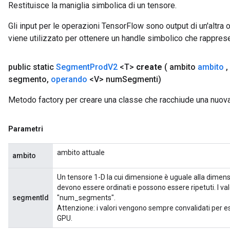
Restituisce la maniglia simbolica di un tensore.
Gli input per le operazioni TensorFlow sono output di un'alt
viene utilizzato per ottenere un handle simbolico che rappresent
public static
Segment
Prod
V2
<T>
create
( ambito
ambito
,
segmento
,
operando
<V> num
Segmenti)
Metodo factory per creare una classe che racchiude una nu
Parametri
ambito attuale
ambito
Un tensore 1-D la cui dimensione è uguale alla dimensio
devono essere ordinati e possono essere ripetuti. I val
segmentId
"num_segments".
Attenzione: i valori vengono sempre convalidati per es
GPU.