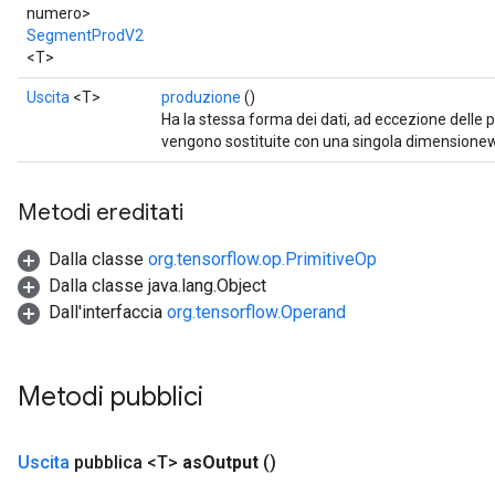
numero>
SegmentProdV2
<T>
Uscita
<T>
produzione
()
Ha la stessa forma dei dati, ad eccezione delle
vengono sostituite con una singola dimension
Metodi ereditati
Dalla classe
org.tensorflow.op.PrimitiveOp
Dalla classe java.lang.Object
Dall'interfaccia
org.tensorflow.Operand
Metodi pubblici
Uscita
pubblica <T>
as
Output
()