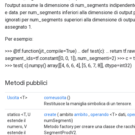
l'output assume la dimensione di num_segments indipendent
e data. per num_segments inferiori alla dimensione di output p
ignorati per num_segments superiori alla dimensione di output 
assegnato 1.
Per esempio:
>>> @tf.function(jit_compile=True) ... def test(c): ... return 
segment_ids=tf.constant([0, 0, 1]), num_segmenti=2) >>> c = tf.cos
>>> test( c).numpy() array([[4, 6, 6, 4], [5, 6, 7, 8]], dtype=int32)
Metodi pubblici
Uscita
<T>
comeuscita
()
Restituisce la maniglia simbolica di un tensore.
statico <T, U
create
( ambito
ambito
,
operando
<T> dati,
ope
estende il
numSegmenti)
numero, V
Metodo factory per creare una classe che racc
estende il
SegmentProdV2.