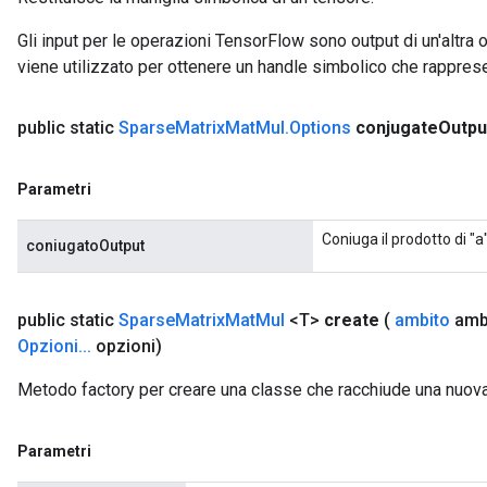
Gli input per le operazioni TensorFlow sono output di un'alt
viene utilizzato per ottenere un handle simbolico che rappresent
public static
Sparse
Matrix
Mat
Mul
.
Options
conjugate
Outpu
Parametri
Coniuga il prodotto di "a"
coniugatoOutput
public static
Sparse
Matrix
Mat
Mul
<T>
create
(
ambito
amb
Opzioni
.
.
.
opzioni)
Metodo factory per creare una classe che racchiude una nuo
Parametri