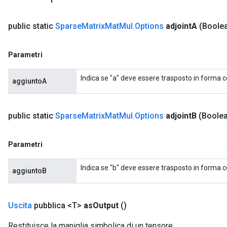
public static
Sparse
Matrix
Mat
Mul
.
Options
adjoint
A
(Boolea
Parametri
Indica se "a" deve essere trasposto in forma 
aggiuntoA
public static
Sparse
Matrix
Mat
Mul
.
Options
adjoint
B
(Boolea
Parametri
Indica se "b" deve essere trasposto in forma 
aggiuntoB
Uscita
pubblica <T>
as
Output
()
Restituisce la maniglia simbolica di un tensore.