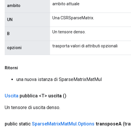
ambito attuale
ambito
Una CSRSparseMatrix.
UN
Un tensore denso.
B
trasporta valori di attributi opzionali
opzioni
Ritorni
una nuova istanza di SparseMatrixMatMul
Uscita
pubblica <T>
uscita
()
Un tensore di uscita denso.
public static
Sparse
Matrix
Mat
Mul
.
Options
transpose
A
(tr