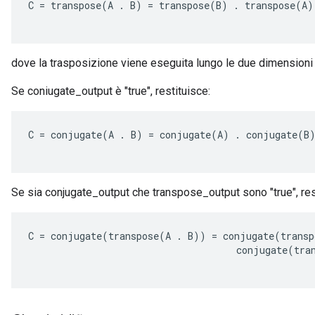
C
=
transpose
(
A
.
B
)
=
transpose
(
B
)
.
transpose
(
A
)
dove la trasposizione viene eseguita lungo le due dimensioni p
Se coniugate_output è "true", restituisce:
C
=
conjugate
(
A
.
B
)
=
conjugate
(
A
)
.
conjugate
(
B
Se sia conjugate_output che transpose_output sono "true", res
C
=
conjugate
(
transpose
(
A
.
B
))
=
conjugate
(
transp
conjugate
(
tra