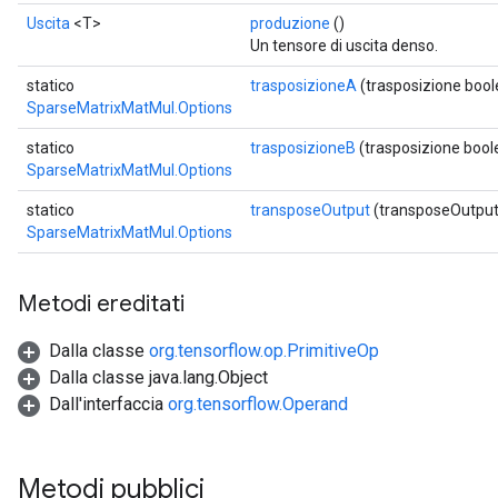
Uscita
<T>
produzione
()
Un tensore di uscita denso.
statico
trasposizioneA
(trasposizione boo
SparseMatrixMatMul.Options
statico
trasposizioneB
(trasposizione boo
SparseMatrixMatMul.Options
statico
transposeOutput
(transposeOutput
SparseMatrixMatMul.Options
Metodi ereditati
Dalla classe
org.tensorflow.op.PrimitiveOp
Dalla classe java.lang.Object
Dall'interfaccia
org.tensorflow.Operand
Metodi pubblici