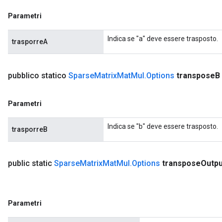
Parametri
Indica se "a" deve essere trasposto.
trasporreA
pubblico statico
Sparse
Matrix
Mat
Mul
.
Options
transpose
B
Parametri
Indica se "b" deve essere trasposto.
trasporreB
public static
Sparse
Matrix
Mat
Mul
.
Options
transpose
Outpu
Parametri