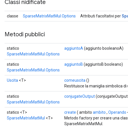
Classi nidificate
Sp
classe
SparseMatrixMatMul.Options
Attributi facoltativi per
Metodi pubblici
statico
aggiuntoA
(aggiunto booleanoA)
SparseMatrixMatMul.Options
statico
aggiuntoB
(aggiuntoB booleano)
SparseMatrixMatMul.Options
Uscita
<T>
comeuscita
()
Restituisce la maniglia simbolica di
statico
conjugateOutput
(conjugateOutput
x
SparseMatrixMatMul.Options
statico <T>
create
( ambito
ambito
,
Operando
SparseMatrixMatMul
<T>
Metodo factory per creare una cla
SparseMatrixMatMul.