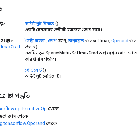
ি
্ট>
আউটপুট হিসাবে
()
একটি টেনসরের প্রতীকী হ্যান্ডেল প্রদান করে।
 সংখ্যা>
তৈরি করুন
(
স্কোপ
স্কোপ,
অপারেন্ড
<?> softmax,
Operand
<?> 
ftmaxGrad
প্রকার)
একটি নতুন SparseMatrixSoftmaxGrad অপারেশন মোড়ানো এক
কারখানার পদ্ধতি।
গ্রেডিয়েন্ট
()
আউটপুট গ্রেডিয়েন্ট।
 প্রাপ্ত পদ্ধতি
sorflow.op.PrimitiveOp
থেকে
ect ক্লাস থেকে
g.tensorflow.Operand
থেকে