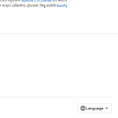
ডের নমুনাগুলি
Apache 2.0 License
-এর অধীনে
থার রেজিস্টার্ড ট্রেডমার্ক। কিছু কন্টেন্ট
NumPy