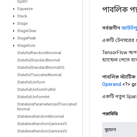
Split
V
পাবলিক পদ
Squeeze
Stack
Stage
সর্বজনীন
আউটপু
Stage
Clear
Stage
Peek
একটি টেনসরের প্র
Stage
Size
TensorFlow অপা
Stateful
Random
Binomial
হ্যান্ডেল পেতে ব
Stateful
Standard
Normal
Stateful
Standard
Normal
V2
Stateful
Truncated
Normal
পাবলিক স্ট্যাটিক
Stateful
Uniform
Operand
<?> gr
Stateful
Uniform
Full
Int
একটি নতুন Spar
Stateful
Uniform
Int
Stateless
Parameterized
Truncated
Normal
পরামিতি
Stateless
Random
Binomial
Stateless
Random
Gamma
V2
সুযোগ
Stateless
Random
Gamma
V3