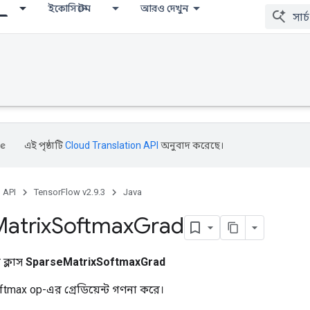
ইকোসিস্টেম
আরও দেখুন
এই পৃষ্ঠাটি
Cloud Translation API
অনুবাদ করেছে।
, API
TensorFlow v2.9.3
Java
atrix
Softmax
Grad
ক্লাস
SparseMatrixSoftmaxGrad
tmax op-এর গ্রেডিয়েন্ট গণনা করে।