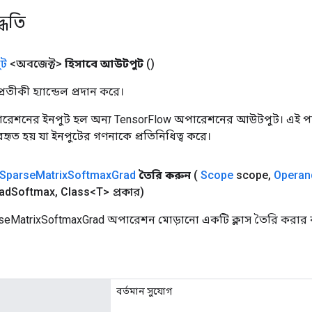
্ধতি
ট
<অবজেক্ট>
হিসাবে আউটপুট
()
তীকী হ্যান্ডেল প্রদান করে।
রেশনের ইনপুট হল অন্য TensorFlow অপারেশনের আউটপুট। এই পদ্
্যবহৃত হয় যা ইনপুটের গণনাকে প্রতিনিধিত্ব করে।
Sparse
Matrix
Softmax
Grad
তৈরি করুন
(
Scope
scope
,
Operan
ad
Softmax
,
Class<T> প্রকার)
seMatrixSoftmaxGrad অপারেশন মোড়ানো একটি ক্লাস তৈরি করার ক
বর্তমান সুযোগ