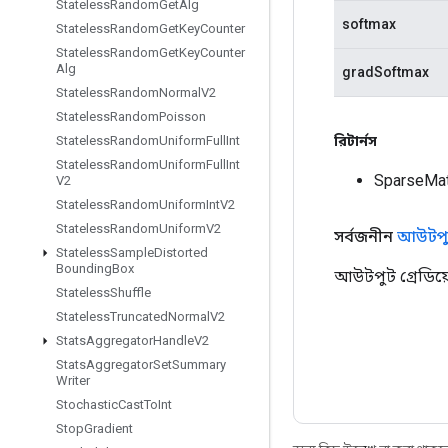
Stateless
Random
Get
Alg
softmax
Stateless
Random
Get
Key
Counter
Stateless
Random
Get
Key
Counter
Alg
gradSoftmax
Stateless
Random
Normal
V2
Stateless
Random
Poisson
রিটার্নস
Stateless
Random
Uniform
Full
Int
Stateless
Random
Uniform
Full
Int
SparseMat
V2
Stateless
Random
Uniform
Int
V2
Stateless
Random
Uniform
V2
সর্বজনীন
আউটপু
Stateless
Sample
Distorted
Bounding
Box
আউটপুট গ্রেডিয়ে
Stateless
Shuffle
Stateless
Truncated
Normal
V2
Stats
Aggregator
Handle
V2
Stats
Aggregator
Set
Summary
Writer
Stochastic
Cast
To
Int
Stop
Gradient