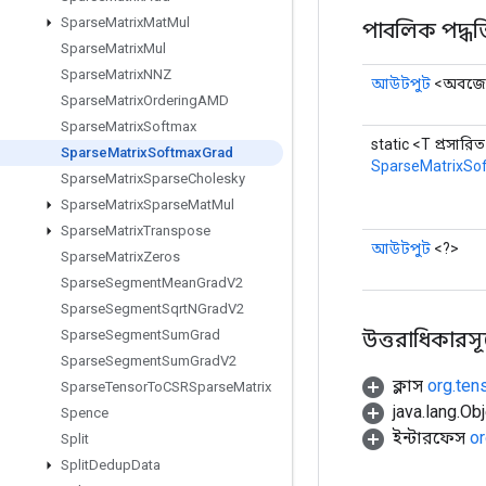
Sparse
Matrix
Mat
Mul
পাবলিক পদ্ধত
Sparse
Matrix
Mul
Sparse
Matrix
NNZ
আউটপুট
<অবজেক
Sparse
Matrix
Ordering
AMD
Sparse
Matrix
Softmax
static <T প্রসারিত
Sparse
Matrix
Softmax
Grad
SparseMatrixSo
Sparse
Matrix
Sparse
Cholesky
Sparse
Matrix
Sparse
Mat
Mul
Sparse
Matrix
Transpose
আউটপুট
<?>
Sparse
Matrix
Zeros
Sparse
Segment
Mean
Grad
V2
Sparse
Segment
Sqrt
NGrad
V2
উত্তরাধিকারসূত্রে
Sparse
Segment
Sum
Grad
Sparse
Segment
Sum
Grad
V2
ক্লাস
org.ten
Sparse
Tensor
To
CSRSparse
Matrix
java.lang.Obj
Spence
ইন্টারফেস
or
Split
Split
Dedup
Data