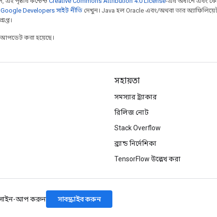
 এই পৃষ্ঠার কন্টেন্ট
Creative Commons Attribution 4.0 License
-এর অধীনে এবং কো
,
Google Developers সাইট নীতি
দেখুন। Java হল Oracle এবং/অথবা তার অ্যাফিলিয়েট সংস্
াপ্ত।
র আপডেট করা হয়েছে।
সহায়তা
সমস্যার ট্র্যাকার
রিলিজ নোট
Stack Overflow
ব্র্যান্ড নির্দেশিকা
TensorFlow উল্লেখ করা
সাবস্ক্রাইব করুন
 সাইন-আপ করুন