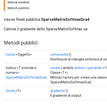
Metodi ereditati
Metodi pubblici
classe finale pubblica
SparseMatrixSoftmaxGrad
Calcola il gradiente dello SparseMatrixSoftmax op.
Metodi pubblici
Uscita
<Oggetto>
comeuscita
()
Restituisce la maniglia simbolica di u
statico <T estende il
create
( ambito
ambito
,
operando
<?
numero>
Classe<T>)
SparseMatrixSoftmaxGrad
Metodo factory per creare una class
SparseMatrixSoftmaxGrad.
Uscita
<?>
gradiente
()
Il gradiente di output.