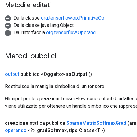
Metodi ereditati
Dalla classe
org.tensorflow.op.PrimitiveOp
Dalla classe java.lang.Object
Dall'interfaccia
org.tensorflow.Operand
Metodi pubblici
output
pubblico <Oggetto>
as
Output
()
Restituisce la maniglia simbolica di un tensore.
Gli input per le operazioni TensorFlow sono output di un'alt
viene utilizzato per ottenere un handle simbolico che rappresent
creazione
statica pubblica
Sparse
Matrix
Softmax
Grad
(am
operando
<?> grad
Softmax
,
tipo Classe<T>)