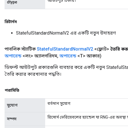
আউটপুট প্রকার।
dtype
রিটার্নস
StatefulStandardNormalV2 এর একটি নতুন উদাহরণ
পাবলিক স্ট্যাটিক
Stateful
Standard
Normal
V2
<ফ্লোট>
তৈরি কর
অপারেন্ড
<লং> অ্যালগরিদম
,
অপারেন্ড
<T> আকার)
ডিফল্ট আউটপুট প্রকারগুলি ব্যবহার করে একটি নতুন StatefulS
তৈরি করার কারখানার পদ্ধতি।
পরামিতি
বর্তমান সুযোগ
সুযোগ
রিসোর্স ভেরিয়েবলের হ্যান্ডেল যা RNG-এর অবস্থা 
সম্পদ