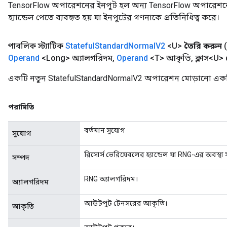
TensorFlow অপারেশনের ইনপুট হল অন্য TensorFlow অপারেশনে
হ্যান্ডেল পেতে ব্যবহৃত হয় যা ইনপুটের গণনাকে প্রতিনিধিত্ব করে।
পাবলিক স্ট্যাটিক
Stateful
Standard
Normal
V2
<U>
তৈরি করুন
Operand
<Long> অ্যালগরিদম
,
Operand
<T> আকৃতি
,
ক্লাস<U> 
একটি নতুন StatefulStandardNormalV2 অপারেশন মোড়ানো একটি 
পরামিতি
বর্তমান সুযোগ
সুযোগ
রিসোর্স ভেরিয়েবলের হ্যান্ডেল যা RNG-এর অবস্থা 
সম্পদ
RNG অ্যালগরিদম।
অ্যালগরিদম
আউটপুট টেনসরের আকৃতি।
আকৃতি