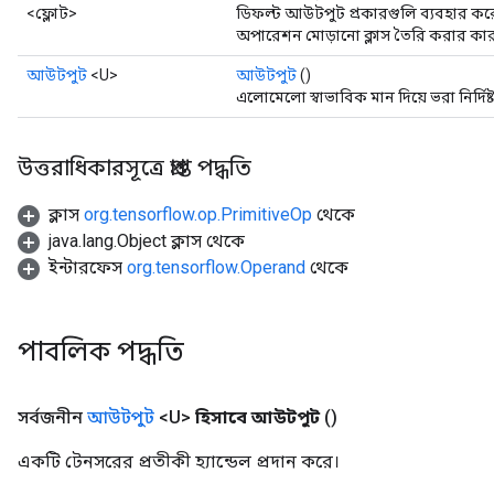
<ফ্লোট>
ডিফল্ট আউটপুট প্রকারগুলি ব্যবহার ক
অপারেশন মোড়ানো ক্লাস তৈরি করার কার
আউটপুট
<U>
আউটপুট
()
এলোমেলো স্বাভাবিক মান দিয়ে ভরা নির্দ
উত্তরাধিকারসূত্রে প্রাপ্ত পদ্ধতি
ক্লাস
org.tensorflow.op.PrimitiveOp
থেকে
java.lang.Object ক্লাস থেকে
ইন্টারফেস
org.tensorflow.Operand
থেকে
পাবলিক পদ্ধতি
সর্বজনীন
আউটপুট
<U>
হিসাবে আউটপুট
()
একটি টেনসরের প্রতীকী হ্যান্ডেল প্রদান করে।