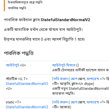
উত্তরাধিকারসূত্রে প্রাপ্ত পদ্ধতি
পাবলিক পদ্ধতি
পাবলিক ফাইনাল ক্লাস
StatefulStandardNormalV2
একটি স্বাভাবিক বন্টন থেকে র্যান্ডম মান আউটপুট।
উত্পন্ন মানগুলির মানে 0 এবং আদর্শ বিচ্যুতি 1 হবে৷
পাবলিক পদ্ধতি
আউটপুট
<U>
আউটপুট হিসাবে
()
একটি টেনসরের প্রতীকী হ্যান্ডেল প্রদান ক
স্ট্যাটিক <U, T>
তৈরি করুন
(
স্কোপ
স্কোপ,
অপারেন্ড
<?> রি
StatefulStandardNormalV2
<টি> আকৃতি, ক্লাস<U> dtype)
<U>
একটি নতুন StatefulStandardNormalV
কারখানা পদ্ধতি।
x
static <T>
তৈরি করুন
(
স্কোপ
স্কোপ,
অপারেন্ড
<?> রি
StatefulStandardNormalV2
<টি> আকার)