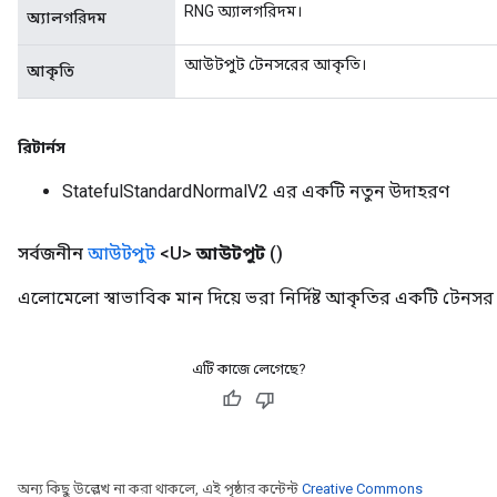
RNG অ্যালগরিদম।
অ্যালগরিদম
আউটপুট টেনসরের আকৃতি।
আকৃতি
রিটার্নস
StatefulStandardNormalV2 এর একটি নতুন উদাহরণ
সর্বজনীন
আউটপুট
<U>
আউটপুট
()
এলোমেলো স্বাভাবিক মান দিয়ে ভরা নির্দিষ্ট আকৃতির একটি টেনসর
এটি কাজে লেগেছে?
অন্য কিছু উল্লেখ না করা থাকলে, এই পৃষ্ঠার কন্টেন্ট
Creative Commons