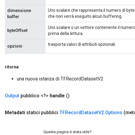
Uno scalare che rappresenta il numero di byte 
dimensione
che non verrà eseguito alcun buffering.
buffer
Uno scalare o un vettore contenente il numero 
byteOffset
prima della lettura.
trasporta valori di attributi opzionali
opzioni
ritorna
una nuova istanza di TFRecordDatasetV2
Output
pubblico <?>
handle
()
Metadati
statici pubblici
TFRecord
Dataset
V2
.
Options
(meta
Questa pagina è stata utile?