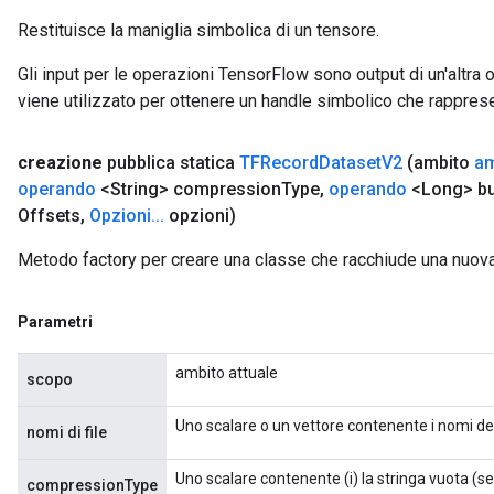
Restituisce la maniglia simbolica di un tensore.
Gli input per le operazioni TensorFlow sono output di un'alt
viene utilizzato per ottenere un handle simbolico che rappresent
creazione
pubblica statica
TFRecord
Dataset
V2
(ambito
am
operando
<String> compression
Type
,
operando
<Long> bu
Offsets
,
Opzioni
.
.
.
opzioni)
Metodo factory per creare una classe che racchiude una nuo
Parametri
ambito attuale
scopo
Uno scalare o un vettore contenente i nomi dei 
nomi di file
Uno scalare contenente (i) la stringa vuota (sen
compressionType