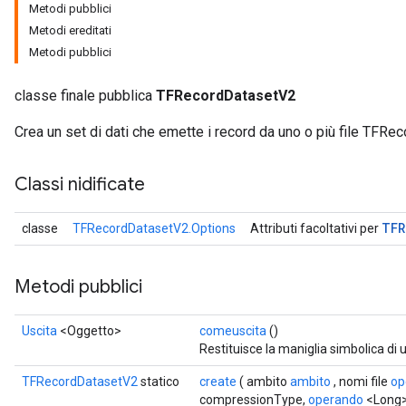
Metodi pubblici
Metodi ereditati
Metodi pubblici
classe finale pubblica
TFRecordDatasetV2
Crea un set di dati che emette i record da uno o più file TFRec
Classi nidificate
TFR
classe
TFRecordDatasetV2.Options
Attributi facoltativi per
Metodi pubblici
Uscita
<Oggetto>
comeuscita
()
Restituisce la maniglia simbolica di 
TFRecordDatasetV2
statico
create
( ambito
ambito
, nomi file
op
compressionType,
operando
<Long>