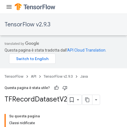
x
TensorFlow v2.9.3
Questa pagina è stata tradotta dall'
API Cloud Translation
.
TensorFlow
API
TensorFlow v2.9.3
Java
Questa pagina è stata utile?
TFRecord
Dataset
V2
Su questa pagina
Classi nidificate