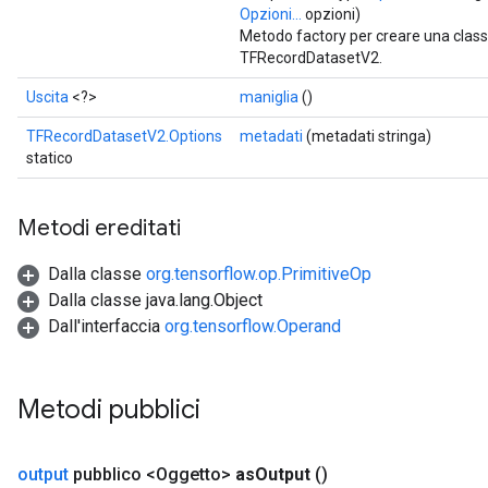
Opzioni...
opzioni)
Metodo factory per creare una clas
TFRecordDatasetV2.
Uscita
<?>
maniglia
()
TFRecordDatasetV2.Options
metadati
(metadati stringa)
statico
Metodi ereditati
Dalla classe
org.tensorflow.op.PrimitiveOp
Dalla classe java.lang.Object
Dall'interfaccia
org.tensorflow.Operand
Metodi pubblici
output
pubblico <Oggetto>
as
Output
()