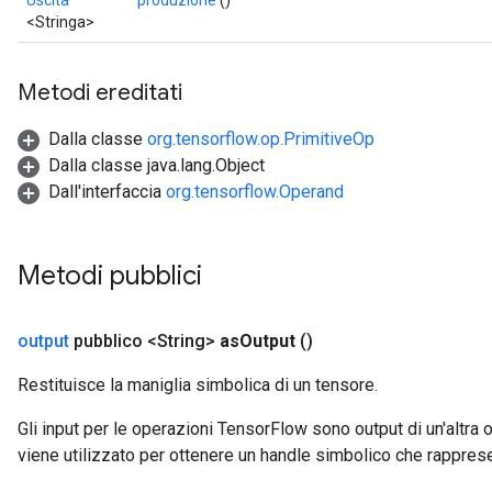
Uscita
produzione
()
<Stringa>
Metodi ereditati
Dalla classe
org.tensorflow.op.PrimitiveOp
Dalla classe java.lang.Object
Dall'interfaccia
org.tensorflow.Operand
Metodi pubblici
output
pubblico <String>
as
Output
()
Restituisce la maniglia simbolica di un tensore.
Gli input per le operazioni TensorFlow sono output di un'alt
viene utilizzato per ottenere un handle simbolico che rappresent