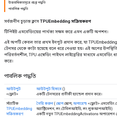
উত্তরাধিকারসূত্রে প্রাপ্ত পদ্ধতি
পাবলিক পদ্ধতি
সর্বজনীন চূড়ান্ত ক্লাস
TPUEmbedding সক্রিয়করণ
টিপিইউ এমবেডিংয়ের পার্থক্য সক্ষম করে এমন একটি অপশন।
এই অপটি কেবল তার প্রথম ইনপুট প্রদান করে, যা TPUEmbeddingDequ
টেনসর থেকে কাটা হয়েছে বলে ধরে নেওয়া হয়। এই অপের উপস্থিতি, 
পরিবর্তনশীল, TPU এম্বেডিং পাইথন লাইব্রেরির মাধ্যমে এমবেডিং ধারণক
করে।
পাবলিক পদ্ধতি
আউটপুট
আউটপুট হিসাবে
()
<ফ্লোট>
একটি টেনসরের প্রতীকী হ্যান্ডেল প্রদান করে।
স্ট্যাটিক
তৈরি করুন
(
স্কোপ
স্কোপ,
অপারেন্ড
<ফ্লোট> এমবেডিং 
TPUEmbedding
অ্যাক্টিভেশন, লং টেবিলআইডি, লং লুকআপআইডি)
সক্রিয়করণ
একটি নতুন TPUEmbeddingActivations অপারেশন মোড