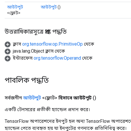
আউটপুট
আউটপুট
()
<ফ্লোট>
উত্তরাধিকারসূত্রে প্রাপ্ত পদ্ধতি
ক্লাস
org.tensorflow.op.PrimitiveOp
থেকে
java.lang.Object ক্লাস থেকে
ইন্টারফেস
org.tensorflow.Operand
থেকে
পাবলিক পদ্ধতি
সর্বজনীন
আউটপুট
<ফ্লোট>
হিসাবে আউটপুট
()
একটি টেনসরের প্রতীকী হ্যান্ডেল প্রদান করে।
TensorFlow অপারেশনের ইনপুট হল অন্য TensorFlow অপারেশনে
হ্যান্ডেল পেতে ব্যবহৃত হয় যা ইনপুটের গণনাকে প্রতিনিধিত্ব করে।