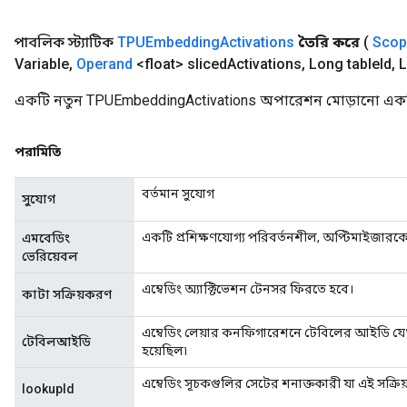
পাবলিক স্ট্যাটিক
TPUEmbedding
Activations
তৈরি করে
(
Scop
Variable
,
Operand
<float> sliced
Activations
,
Long table
Id
,
L
একটি নতুন TPUEmbeddingActivations অপারেশন মোড়ানো একটি 
পরামিতি
বর্তমান সুযোগ
সুযোগ
একটি প্রশিক্ষণযোগ্য পরিবর্তনশীল, অপ্টিমাইজারকে
এমবেডিং
ভেরিয়েবল
এম্বেডিং অ্যাক্টিভেশন টেনসর ফিরতে হবে।
কাটা সক্রিয়করণ
এম্বেডিং লেয়ার কনফিগারেশনে টেবিলের আইডি যেখ
টেবিলআইডি
হয়েছিল৷
এম্বেডিং সূচকগুলির সেটের শনাক্তকারী যা এই সক্র
lookupId