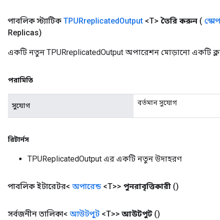
পাবলিক স্ট্যাটিক
TPURreplicated
Output
<T>
তৈরি করুন
(
স্কো
Replicas)
একটি নতুন TPURreplicatedOutput অপারেশন মোড়ানো একটি ক্ল
পরামিতি
বর্তমান সুযোগ
সুযোগ
রিটার্নস
TPUReplicatedOutput এর একটি নতুন উদাহরণ
পাবলিক ইটারেটর<
অপারেন্ড
<T>>
পুনরাবৃত্তিকারী
()
সর্বজনীন তালিকা<
আউটপুট
<T>>
আউটপুট
()