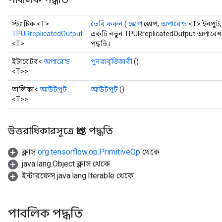
স্ট্যাটিক <T>
তৈরি করুন
(
স্কোপ
স্কোপ,
অপারেন্ড
<T> ইনপুট,
TPURreplicatedOutput
একটি নতুন TPURreplicatedOutput অপারেশন
<T>
পদ্ধতি।
ইটারেটর<
অপারেন্ড
পুনরাবৃত্তিকারী
()
<T>>
তালিকা<
আউটপুট
আউটপুট
()
<T>>
উত্তরাধিকারসূত্রে প্রাপ্ত পদ্ধতি
ক্লাস
org.tensorflow.op.PrimitiveOp
থেকে
java.lang.Object ক্লাস থেকে
ইন্টারফেস java.lang.Iterable থেকে
পাবলিক পদ্ধতি