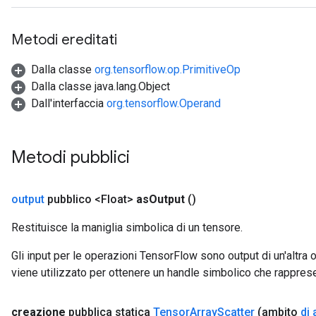
Metodi ereditati
Dalla classe
org.tensorflow.op.PrimitiveOp
Dalla classe java.lang.Object
Dall'interfaccia
org.tensorflow.Operand
Metodi pubblici
output
pubblico <Float>
as
Output
()
Restituisce la maniglia simbolica di un tensore.
Gli input per le operazioni TensorFlow sono output di un'alt
viene utilizzato per ottenere un handle simbolico che rappresent
creazione
pubblica statica
Tensor
Array
Scatter
(ambito
di