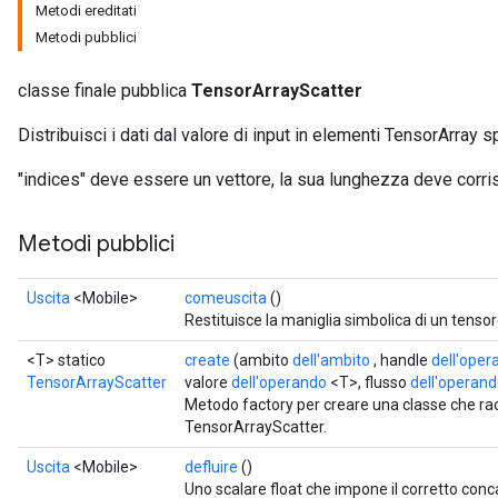
Metodi ereditati
Metodi pubblici
classe finale pubblica
TensorArrayScatter
Distribuisci i dati dal valore di input in elementi TensorArray sp
"indices" deve essere un vettore, la sua lunghezza deve corris
Metodi pubblici
Uscita
<Mobile>
comeuscita
()
Restituisce la maniglia simbolica di un tensor
<T> statico
create
(ambito
dell'ambito
, handle
dell'oper
TensorArrayScatter
valore
dell'operando
<T>, flusso
dell'operan
Metodo factory per creare una classe che r
TensorArrayScatter.
Uscita
<Mobile>
defluire
()
Uno scalare float che impone il corretto con