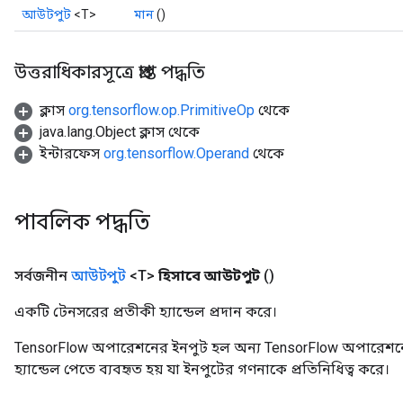
আউটপুট
<T>
মান
()
উত্তরাধিকারসূত্রে প্রাপ্ত পদ্ধতি
ক্লাস
org.tensorflow.op.PrimitiveOp
থেকে
java.lang.Object ক্লাস থেকে
ইন্টারফেস
org.tensorflow.Operand
থেকে
পাবলিক পদ্ধতি
সর্বজনীন
আউটপুট
<T>
হিসাবে আউটপুট
()
একটি টেনসরের প্রতীকী হ্যান্ডেল প্রদান করে।
TensorFlow অপারেশনের ইনপুট হল অন্য TensorFlow অপারেশনে
হ্যান্ডেল পেতে ব্যবহৃত হয় যা ইনপুটের গণনাকে প্রতিনিধিত্ব করে।