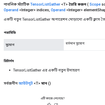
পাবলিক স্ট্যাটিক
Tensor
List
Gather
<T>
তৈরি করুন
(
Scope
s
Operand
<Integer> indices
,
Operand
<Integer> element
Sha
একটি নতুন TensorListGather অপারেশন মোড়ানো একটি ক্লাস তৈ
পরামিতি
বর্তমান সুযোগ
সুযোগ
রিটার্নস
TensorListGather এর একটি নতুন উদাহরণ
সর্বজনীন
আউটপুট
<T>
মান
()
এটি কাজে লেগেছে?