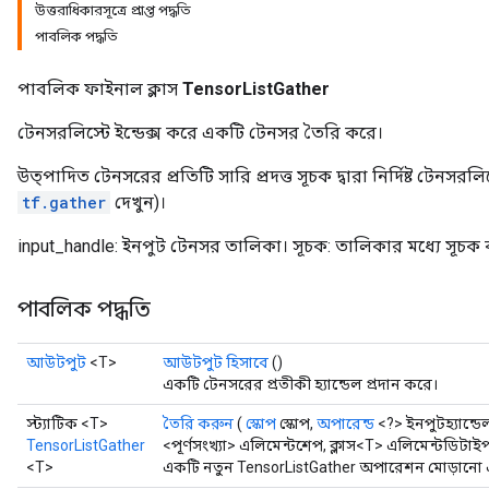
উত্তরাধিকারসূত্রে প্রাপ্ত পদ্ধতি
পাবলিক পদ্ধতি
পাবলিক ফাইনাল ক্লাস
TensorListGather
টেনসরলিস্টে ইন্ডেক্স করে একটি টেনসর তৈরি করে।
উত্পাদিত টেনসরের প্রতিটি সারি প্রদত্ত সূচক দ্বারা নির্দিষ্ট টেনসর
tf.gather
দেখুন)।
input_handle: ইনপুট টেনসর তালিকা। সূচক: তালিকার মধ্যে সূচক 
পাবলিক পদ্ধতি
আউটপুট
<T>
আউটপুট হিসাবে
()
একটি টেনসরের প্রতীকী হ্যান্ডেল প্রদান করে।
স্ট্যাটিক <T>
তৈরি করুন
(
স্কোপ
স্কোপ,
অপারেন্ড
<?> ইনপুটহ্যান্ডে
TensorListGather
<পূর্ণসংখ্যা> এলিমেন্টশেপ, ক্লাস<T> এলিমেন্টডিটাই
<T>
একটি নতুন TensorListGather অপারেশন মোড়ানো এক