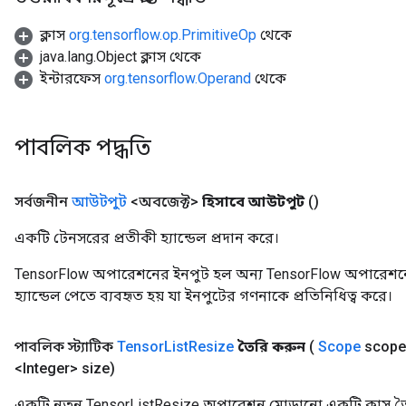
ক্লাস
org.tensorflow.op.PrimitiveOp
থেকে
java.lang.Object ক্লাস থেকে
ইন্টারফেস
org.tensorflow.Operand
থেকে
পাবলিক পদ্ধতি
সর্বজনীন
আউটপুট
<অবজেক্ট>
হিসাবে আউটপুট
()
একটি টেনসরের প্রতীকী হ্যান্ডেল প্রদান করে।
TensorFlow অপারেশনের ইনপুট হল অন্য TensorFlow অপারেশনে
হ্যান্ডেল পেতে ব্যবহৃত হয় যা ইনপুটের গণনাকে প্রতিনিধিত্ব করে।
পাবলিক স্ট্যাটিক
Tensor
List
Resize
তৈরি করুন
(
Scope
scope
<Integer> size)
একটি নতুন TensorListResize অপারেশন মোড়ানো একটি ক্লাস তৈ