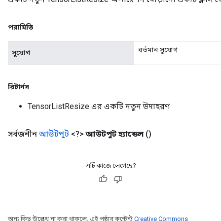
পরামিতি
বর্তমান সুযোগ
সুযোগ
রিটার্নস
TensorListResize এর একটি নতুন উদাহরণ
সর্বজনীন
আউটপুট
<?>
আউটপুট হ্যান্ডেল
()
এটি কাজে লেগেছে?
অন্য কিছু উল্লেখ না করা থাকলে, এই পৃষ্ঠার কন্টেন্ট
Creative Commons