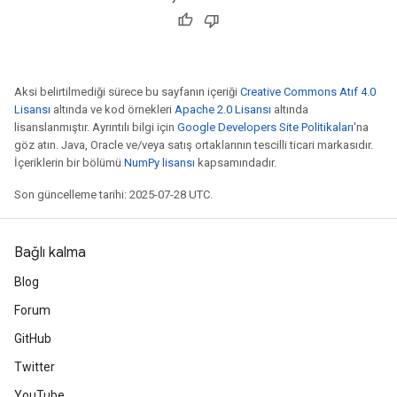
Aksi belirtilmediği sürece bu sayfanın içeriği
Creative Commons Atıf 4.0
Lisansı
altında ve kod örnekleri
Apache 2.0 Lisansı
altında
lisanslanmıştır. Ayrıntılı bilgi için
Google Developers Site Politikaları
'na
göz atın. Java, Oracle ve/veya satış ortaklarının tescilli ticari markasıdır.
İçeriklerin bir bölümü
NumPy lisansı
kapsamındadır.
Son güncelleme tarihi: 2025-07-28 UTC.
Bağlı kalma
Blog
Forum
GitHub
Twitter
YouTube