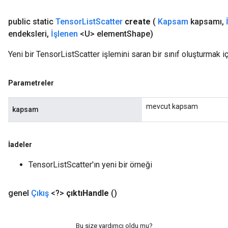
public static
Tensor
List
Scatter
create
(
Kapsam
kapsamı
,
endeksleri
,
İşlenen
<U> element
Shape)
Yeni bir TensorListScatter işlemini saran bir sınıf oluşturmak i
Parametreler
mevcut kapsam
kapsam
İadeler
TensorListScatter'ın yeni bir örneği
genel
Çıkış
<?>
çıktıHandle
()
Bu size yardımcı oldu mu?