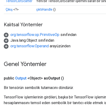
TensorListScatter
Yeni bir TensorListScatter işlemini saran bir sı
Çıkış
<?>
çıktıHandle
()
Kalıtsal Yöntemler
org.tensorflow.op.PrimitiveOp
sınıfından
Java.lang.Object sınıfından
org.tensorflow.Operand
arayüzünden
Genel Yöntemler
public
Output
<Object>
as
Output
()
Bir tensörün sembolik tutamacını döndürür.
TensorFlow işlemlerinin girdileri, başka bir TensorFlow işleminin
hesaplanmasını temsil eden sembolik bir tanıtıcı elde etmek için