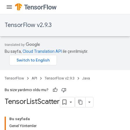
TensorFlow v2.9.3
Bu sayfa,
Cloud Translation API
ile çevrilmiştir.
TensorFlow
API
TensorFlow v2.9.3
Java
Bu size yardımcı oldu mu?
Tensor
List
Scatter
Bu sayfada
Genel Yöntemler