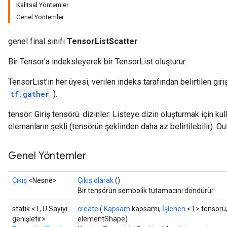
Kalıtsal Yöntemler
Genel Yöntemler
genel final sınıfı
TensorListScatter
Bir Tensor'a indeksleyerek bir TensorList oluşturur.
TensorList'in her üyesi, verilen indeks tarafından belirtilen giriş
tf.gather
).
tensör: Giriş tensörü. dizinler: Listeye dizin oluşturmak için ku
elemanların şekli (tensörün şeklinden daha az belirtilebilir). O
Genel Yöntemler
Çıkış
<Nesne>
Çıkış olarak
()
Bir tensörün sembolik tutamacını döndürür.
statik <T, U Sayıyı
create
(
Kapsam
kapsamı,
İşlenen
<T> tensörü
genişletir>
elementShape)