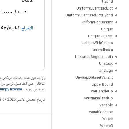
عائدات
Hybrid
Uniform
Quantized
Dot
مثيل جديد لـ nsorMapHasKey
Uniform
Quantized
Dot
Hybrid
Uniform
Requantize
الإخراج
العام <Boolean>
Key
s
Unique
Unique
Dataset
Unique
With
Counts
Unravel
Index
Unsorted
Segment
Join
Unstack
Unstage
Unwrap
Dataset
Variant
إنّ محتوى هذه الصفحة مرخّص 
للاطّلاع على التفاصيل، يُرجى مرا
Upper
Bound
المحتوى بموجب
umpy license
Var
Handle
Op
Var
Is
Initialized
Op
تاريخ التعديل الأخير: 2025-07-28 (حسب التوقيت العالمي المتفَّق عليه)
Variable
Variable
Shape
Where
التواصل الاجتماعي
Where3