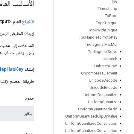
الأساليب العا
Tile
Timestamp
To
Bool
الإخراج
العام <Boolean>
tput
Top
KUnique
Top
KWith
Unique
إرجاع المقبض الرمزي
Tpu
Handle
To
Proto
Key
Tridiagonal
Mat
Mul
Tridiagonal
Solve
رمزي يمثل حساب الإ
Unbatch
Unbatch
Grad
إنشاء
Key
Has
Map
Uncompress
Element
Unicode
Decode
طريقة المصنع لإنشاء فئة تغلف ع
Unicode
Encode
Uniform
Dequantize
حدود
Uniform
Quantize
Uniform
Quantized
Add
نِطَاق
Uniform
Quantized
Clip
By
Value
Uniform
Quantized
Convolution
Uniform
Quantized
Convolution