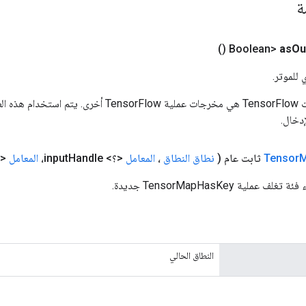
مة
()
as
Ou
 للموتر.
المدخلات إلى عمليات TensorFlow هي مخرجات عملية rFlow
دخال.
Tensor
ثابت عام
(
نطاق النطاق
،
المعامل
<؟> input
Handle،
المعامل
<T> المفتاح)
ملية TensorMapHasKey جديدة.
النطاق الحالي