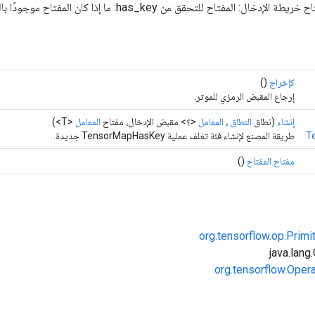
كإخراج
()
إرجاع المقبض الرمزي للموتر.
إنشاء
(نطاق
النطاق
،
المعامل
<؟> مقبض الإدخال، مفتاح
المعامل
<T>)
T
طريقة المصنع لإنشاء فئة تغلف عملية TensorMapHasKey جديدة.
مفتاح المفتاح
()
org.tensorflow.op.Primi
org.tensorflow.Oper