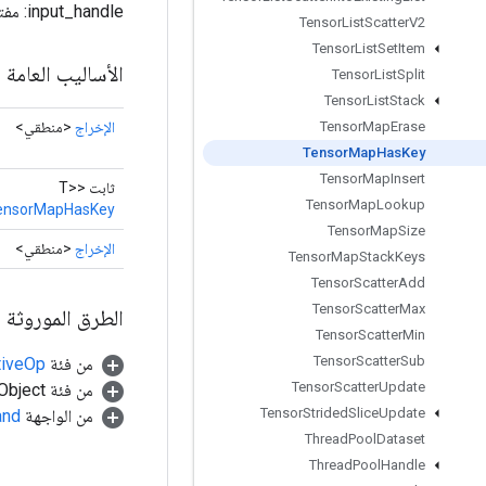
input_handle: مفتاح خريطة الإدخال: المفتاح للتحقق من has_key: ما إذا كان المفتاح موجودًا بالفعل في الخريطة أم لا
Tensor
List
Scatter
V2
Tensor
List
Set
Item
الأساليب العامة
Tensor
List
Split
Tensor
List
Stack
الإخراج
<منطقي>
Tensor
Map
Erase
Tensor
Map
Has
Key
Tensor
Map
Insert
ثابت <T>
Tensor
Map
Lookup
ensorMapHasKey
Tensor
Map
Size
الإخراج
<منطقي>
Tensor
Map
Stack
Keys
Tensor
Scatter
Add
Tensor
Scatter
Max
الطرق الموروثة
Tensor
Scatter
Min
Tensor
Scatter
Sub
من فئة
tiveOp
Tensor
Scatter
Update
من فئة java.lang.Object
Tensor
Strided
Slice
Update
من الواجهة
and
Thread
Pool
Dataset
Thread
Pool
Handle