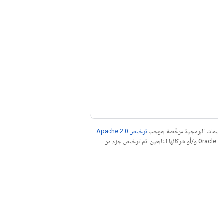
عليمات البرمجية مرخّصة بموجب
ترخيص Apache 2.0‏
.
. إنّ Java هي علامة تجارية مسجَّلة لشركة Oracle و/أو شركائها التابعين. تم ترخيص جزء من