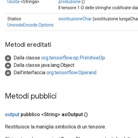
Uscita
<Stringa>
produzione
()
Il tensore 1-D delle stringhe codificate dai
Statico
sostituzioneChar
(sostituzione lungaCha
UnicodeEncode.Options
Metodi ereditati
Dalla classe
org.tensorflow.op.PrimitiveOp
Dalla classe java.lang.Object
Dall'interfaccia
org.tensorflow.Operand
Metodi pubblici
output
pubblico <String>
as
Output
()
Restituisce la maniglia simbolica di un tensore.