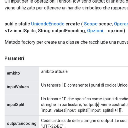
Gli input per le operazioni TensorFlow sono output di un'alt
viene utilizzato per ottenere un handle simbolico che rappresent
public static
Unicode
Encode
create
(
Scope
scope
,
Opera
<T> input
Splits
,
String output
Encoding
,
Opzioni
.
.
.
opzioni)
Metodo factory per creare una classe che racchiude una nuo
Parametri
ambito attuale
ambito
Un tensore 1D contenente i punti di codice Unico
inputValues
Un tensore 1D che specifica come i punti di codi
inputSplit
stringhe. In particolare, `output[i]` viene costruit
`input_values[input_splits[i]:input_splits[i+1]]`.
Codifica Unicode delle stringhe di output. Le cod
outputEncoding
"UTF-32-BE"`.