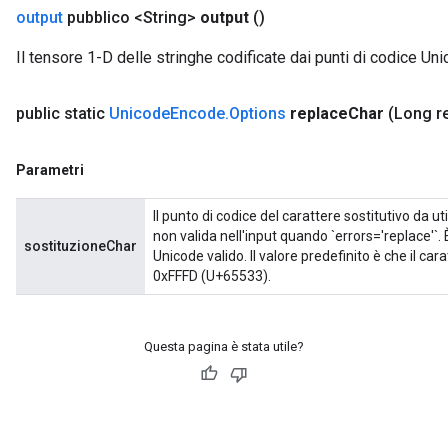
output
pubblico <String>
output
()
Il tensore 1-D delle stringhe codificate dai punti di codice Unic
public static
Unicode
Encode
.
Options
replace
Char
(Long r
Parametri
Il punto di codice del carattere sostitutivo da u
non valida nell'input quando `errors='replace'`. 
sostituzioneChar
Unicode valido. Il valore predefinito è che il car
0xFFFD (U+65533).
Questa pagina è stata utile?