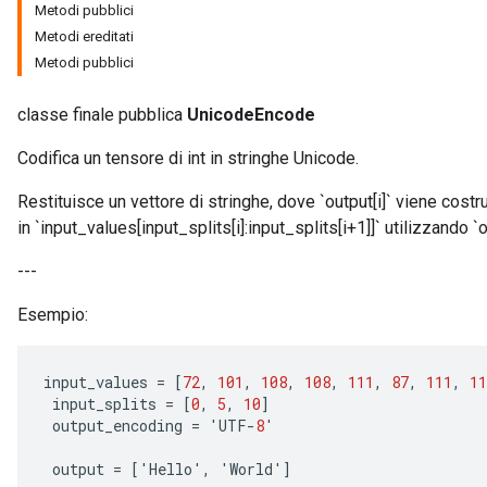
Metodi pubblici
Metodi ereditati
Metodi pubblici
x
classe finale pubblica
UnicodeEncode
Codifica un tensore di int in stringhe Unicode.
Restituisce un vettore di stringhe, dove `output[i]` viene costr
in `input_values[input_splits[i]:input_splits[i+1]]` utilizzando 
---
Esempio:
input_values
=
[
72
,
101
,
108
,
108
,
111
,
87
,
111
,
11
input_splits
=
[
0
,
5
,
10
]
output_encoding
=
'
UTF
-
8
'
output
=
[
'
Hello
'
,
'
World
'
]