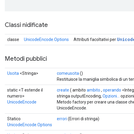
Classi nidificate
Unicod
classe
UnicodeEncode.Options
Attributi facoltativi per
Metodi pubblici
Uscita
<Stringa>
comeuscita
()
Restituisce la maniglia simbolica di un te
static <T estende il
create
( ambito
ambito
,
operando
<Integ
numero>
stringa outputEncoding,
Opzioni...
opzioni
UnicodeEncode
Metodo factory per creare una classe c
UnicodeEncode.
Statico
errori
(Errori di stringa)
UnicodeEncode.Options