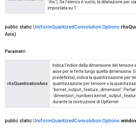
`rhs`). Se l'elenco è vuoto, la dilatazione per 
impostata su 1.
public static
Uniform
Quantized
Convolution
.
Options
rhs
Qua
Axis)
Parametri
Indica l'indice della dimensione del tensore 
asse per le fette lungo quella dimensione. 
predefinita), indica la quantizzazione per te
rhsQuantizationAxis
quantizzazione per tensore o la quantizzaz
"kernel_output_feature_dimension". Pertan
`dimension_numbers.kernel_output_feature_
durante la costruzione di OpKernel.
public static
Uniform
Quantized
Convolution
.
Options
windo