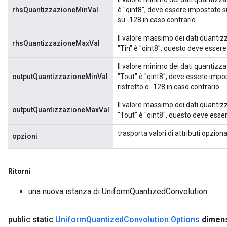
rhsQuantizzazioneMinVal
è "qint8", deve essere impostato su
su -128 in caso contrario.
Il valore massimo dei dati quantiz
rhsQuantizzazioneMaxVal
"Tin" è "qint8", questo deve esser
Il valore minimo dei dati quantizz
outputQuantizzazioneMinVal
"Tout" è "qint8", deve essere impos
ristretto o -128 in caso contrario.
Il valore massimo dei dati quantiz
outputQuantizzazioneMaxVal
"Tout" è "qint8", questo deve esse
trasporta valori di attributi opziona
opzioni
Ritorni
una nuova istanza di UniformQuantizedConvolution
x
public static
Uniform
Quantized
Convolution
.
Options
dimen