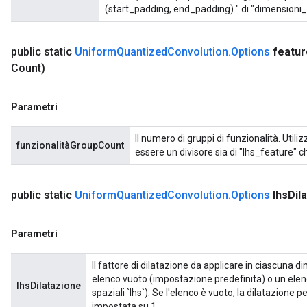
(start_padding, end_padding) " di "dimensioni_sp
public static
Uniform
Quantized
Convolution
.
Options
featur
Count)
Parametri
Il numero di gruppi di funzionalità. Util
funzionalitàGroupCount
essere un divisore sia di "lhs_feature" c
public static
Uniform
Quantized
Convolution
.
Options
lhs
Dil
Parametri
Il fattore di dilatazione da applicare in ciascuna 
elenco vuoto (impostazione predefinita) o un ele
lhsDilatazione
spaziali `lhs`). Se l'elenco è vuoto, la dilatazione
impostata su 1.