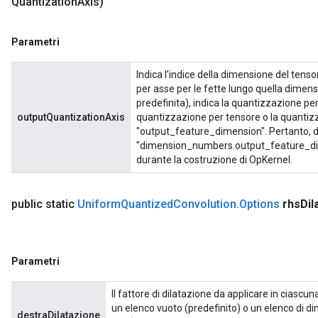
Quantization
Axis)
Parametri
Indica l'indice della dimensione del tenso
per asse per le fette lungo quella dimen
predefinita), indica la quantizzazione per
outputQuantizationAxis
quantizzazione per tensore o la quantiz
"output_feature_dimension". Pertanto, d
"dimension_numbers.output_feature_dime
durante la costruzione di OpKernel.
public static
Uniform
Quantized
Convolution
.
Options
rhs
Dil
Parametri
Il fattore di dilatazione da applicare in ciasc
un elenco vuoto (predefinito) o un elenco di d
destraDilatazione