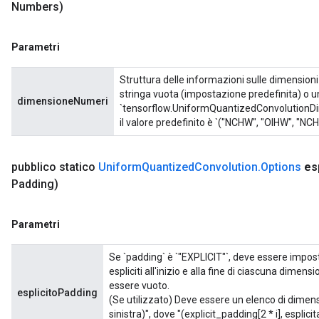
Numbers)
Parametri
Struttura delle informazioni sulle dimension
stringa vuota (impostazione predefinita) o un
dimensioneNumeri
`tensorflow.UniformQuantizedConvolutionDi
il valore predefinito è `("NCHW", "OIHW", "NC
pubblico statico
Uniform
Quantized
Convolution
.
Options
es
Padding)
Parametri
Se `padding` è `"EXPLICIT"`, deve essere impos
espliciti all'inizio e alla fine di ciascuna dimen
essere vuoto.
esplicitoPadding
(Se utilizzato) Deve essere un elenco di dimens
sinistra)", dove "(explicit_padding[2 * i], esplic