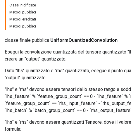
Classi nidificate
rs
Metodi pubblici
eters
Metodi ereditati
ntumParameters
Metodi pubblici
ters
ropParameters
classe finale pubblica
UniformQuantizedConvolution
s
Esegui la convoluzione quantizzata del tensore quantizzato "lh
atorParameters
creare un "output" quantizzato.
ghtParameters
meters
Dato "lhs" quantizzato e "rhs" quantizzato, esegue il punto qua
adParameters
"output" quantizzato.
rameters
eters
"lhs" e "rhs" devono essere tensori dello stesso rango e soddi
ientDescentParameters
`lhs_feature` % `feature_group_count` == 0 - `lhs_feature` % `
`feature_group_count` == `rhs_input_feature` - `rhs_output_f
`lhs_batch` % `batch_group_count` == 0 - `rhs_output_featur
"lhs" e "rhs" devono essere quantizzati Tensore, dove il valore
formula: