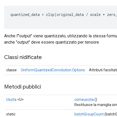
quantized_data
=
clip
(
original_data
/
scale
+
zero
Anche l'"output" viene quantizzato, utilizzando la stessa formu
anche "output" deve essere quantizzato per tensore.
Classi nidificate
classe
UniformQuantizedConvolution.Options
Attributi facoltat
Metodi pubblici
Uscita
<U>
comeuscita
()
Restituisce la maniglia si
static
batchGroupCount
(batchG