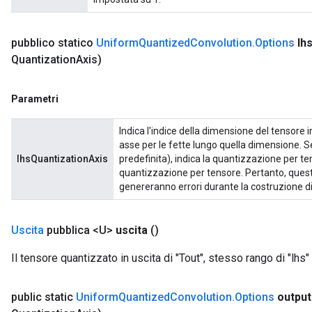
pubblico statico
Uniform
Quantized
Convolution
.
Options
lh
Quantization
Axis)
Parametri
Indica l'indice della dimensione del tensore 
asse per le fette lungo quella dimensione. 
lhsQuantizationAxis
predefinita), indica la quantizzazione per te
quantizzazione per tensore. Pertanto, questo
genereranno errori durante la costruzione d
Uscita
pubblica <U>
uscita
()
Il tensore quantizzato in uscita di "Tout", stesso rango di "lhs" 
public static
Uniform
Quantized
Convolution
.
Options
output