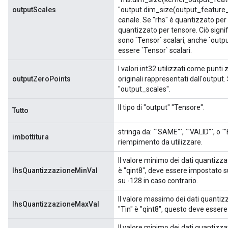
outputScales
"output.dim_size(output_feature_
canale. Se "rhs" è quantizzato per
quantizzato per tensore. Ciò signi
sono `Tensor` scalari, anche `out
essere `Tensor` scalari.
I valori int32 utilizzati come punti
outputZeroPoints
originali rappresentati dall'output
"output_scales".
Il tipo di "output" "Tensore".
Tutto
stringa da: `"SAME"`, `"VALID"`, o `"
imbottitura
riempimento da utilizzare.
Il valore minimo dei dati quantizza
lhsQuantizzazioneMinVal
è "qint8", deve essere impostato su
su -128 in caso contrario.
Il valore massimo dei dati quantiz
lhsQuantizzazioneMaxVal
"Tin" è "qint8", questo deve esser
Il valore minimo dei dati quantizza