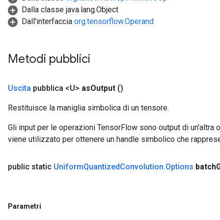
Dalla classe java.lang.Object
Dall'interfaccia
org.tensorflow.Operand
Metodi pubblici
Uscita
pubblica <U>
as
Output
()
Restituisce la maniglia simbolica di un tensore.
Gli input per le operazioni TensorFlow sono output di un'alt
viene utilizzato per ottenere un handle simbolico che rappresent
public static
Uniform
Quantized
Convolution
.
Options
batch
Parametri