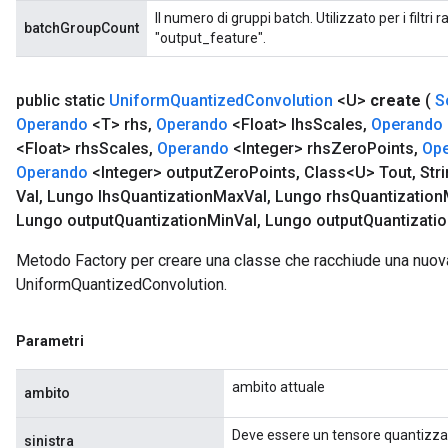
Il numero di gruppi batch. Utilizzato per i filtri
batchGroupCount
"output_feature".
public static
Uniform
Quantized
Convolution
<U>
create
(
S
Operando
<T> rhs
,
Operando
<Float> lhs
Scales
,
Operando
<Float> rhs
Scales
,
Operando
<Integer> rhs
Zero
Points
,
Op
Operando
<Integer> output
Zero
Points
,
Class<U> Tout
,
Stri
Val
,
Lungo lhs
Quantization
Max
Val
,
Lungo rhs
Quantization
Lungo output
Quantization
Min
Val
,
Lungo output
Quantizati
Metodo Factory per creare una classe che racchiude una nuo
UniformQuantizedConvolution.
Parametri
ambito attuale
ambito
Deve essere un tensore quantizzat
sinistra