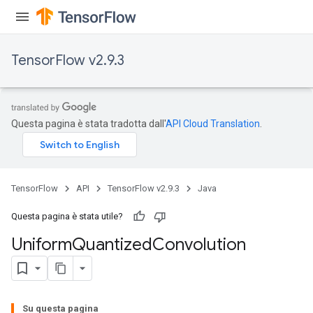
TensorFlow v2.9.3
Questa pagina è stata tradotta dall'
API Cloud Translation
.
TensorFlow
API
TensorFlow v2.9.3
Java
Questa pagina è stata utile?
Uniform
Quantized
Convolution
m
Su questa pagina