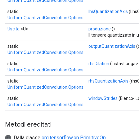
UniformQuantizedConvolution.Options
static
lhsQuantizationAxis
(LhsQ
UniformQuantizedConvolution.Options
Uscita
<U>
produzione
()
Il tensore quantizzato in us
static
outputQuantizationAxis
(
UniformQuantizedConvolution.Options
static
rhsDilation
(Lista<Lunga> 
UniformQuantizedConvolution.Options
static
rhsQuantizationAxis
(rhsQ
UniformQuantizedConvolution.Options
static
windowStrides
(Elenco<L
UniformQuantizedConvolution.Options
Metodi ereditati
Dalla classe
org.tensorflow.op.PrimitiveOp