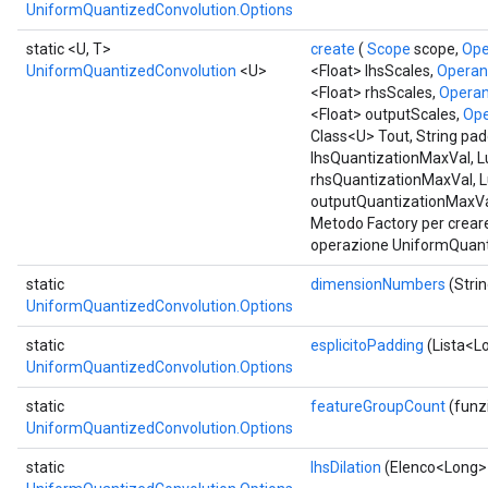
UniformQuantizedConvolution.Options
static <U, T>
create
(
Scope
scope,
Ope
UniformQuantizedConvolution
<U>
<Float> lhsScales,
Opera
<Float> rhsScales,
Opera
<Float> outputScales,
Op
Class<U> Tout, String pa
lhsQuantizationMaxVal, L
rhsQuantizationMaxVal, 
outputQuantizationMaxVa
Metodo Factory per crear
operazione UniformQuant
static
dimensionNumbers
(Stri
UniformQuantizedConvolution.Options
static
esplicitoPadding
(Lista<L
UniformQuantizedConvolution.Options
static
featureGroupCount
(funz
UniformQuantizedConvolution.Options
static
lhsDilation
(Elenco<Long> 