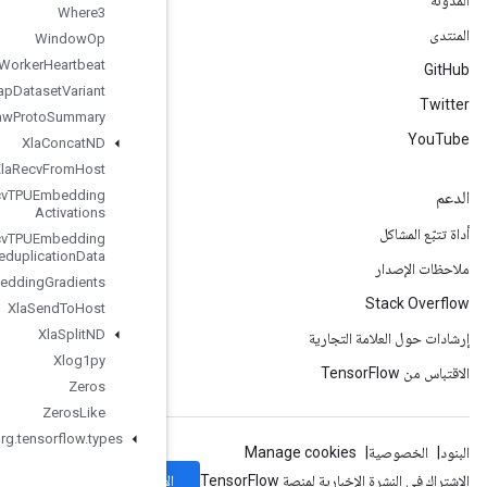
Where3
Window
Op
Worker
Heartbeat
Wrap
Dataset
Variant
Write
Raw
Proto
Summary
Xla
Concat
ND
Xla
Recv
From
Host
Xla
Recv
TPUEmbedding
Activations
Xla
Recv
TPUEmbedding
Deduplication
Data
Xla
Send
TPUEmbedding
Gradients
Xla
Send
To
Host
Xla
Split
ND
Xlog1py
Zeros
Zeros
Like
org
.
tensorflow
.
types
الاشتراك