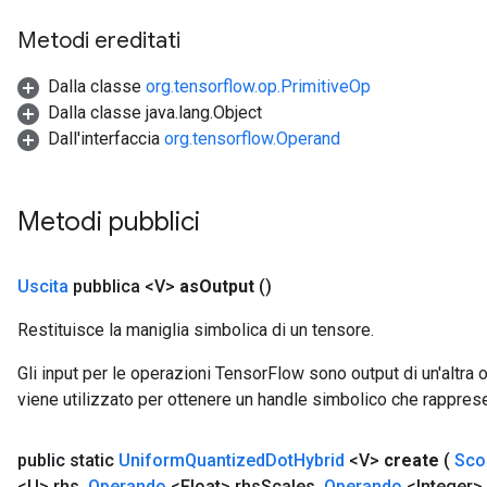
Metodi ereditati
Dalla classe
org.tensorflow.op.PrimitiveOp
Dalla classe java.lang.Object
Dall'interfaccia
org.tensorflow.Operand
Metodi pubblici
Uscita
pubblica <V>
as
Output
()
Restituisce la maniglia simbolica di un tensore.
Gli input per le operazioni TensorFlow sono output di un'alt
viene utilizzato per ottenere un handle simbolico che rappresent
public static
Uniform
Quantized
Dot
Hybrid
<V>
create
(
Sco
<U> rhs
,
Operando
<Float> rhs
Scales
,
Operando
<Integer>