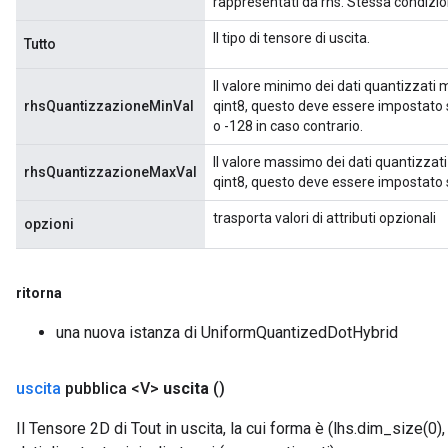
rappresentati da rhs. Stessa condizio
Il tipo di tensore di uscita.
Tutto
Il valore minimo dei dati quantizzati
rhsQuantizzazioneMinVal
qint8, questo deve essere impostato su
o -128 in caso contrario.
Il valore massimo dei dati quantizzat
rhsQuantizzazioneMaxVal
qint8, questo deve essere impostato 
trasporta valori di attributi opzionali
opzioni
ritorna
una nuova istanza di UniformQuantizedDotHybrid
uscita
pubblica <V>
uscita
()
Il Tensore 2D di Tout in uscita, la cui forma è (lhs.dim_size(0),