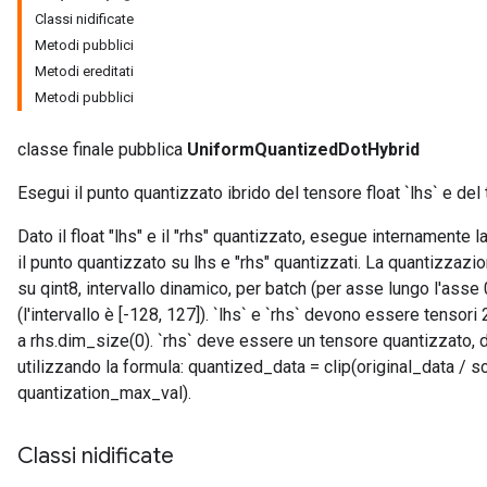
Classi nidificate
Metodi pubblici
Metodi ereditati
Metodi pubblici
x
classe finale pubblica
UniformQuantizedDotHybrid
Esegui il punto quantizzato ibrido del tensore float `lhs` e del
Dato il float "lhs" e il "rhs" quantizzato, esegue internamente
il punto quantizzato su lhs e "rhs" quantizzati. La quantizzazi
su qint8, intervallo dinamico, per batch (per asse lungo l'asse 
(l'intervallo è [-128, 127]). `lhs` e `rhs` devono essere tenso
a rhs.dim_size(0). `rhs` deve essere un tensore quantizzato, d
utilizzando la formula: quantized_data = clip(original_data / s
quantization_max_val).
Classi nidificate