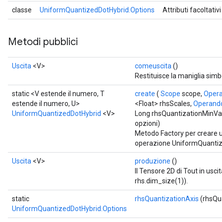
classe
UniformQuantizedDotHybrid.Options
Attributi facoltativ
Metodi pubblici
Uscita
<V>
comeuscita
()
Restituisce la maniglia simb
static <V estende il numero, T
create
(
Scope
scope,
Oper
estende il numero, U>
<Float> rhsScales,
Operand
UniformQuantizedDotHybrid
<V>
Long rhsQuantizationMinVa
opzioni)
Metodo Factory per creare 
operazione UniformQuantiz
Uscita
<V>
produzione
()
Il Tensore 2D di Tout in usci
rhs.dim_size(1)).
static
rhsQuantizationAxis
(rhsQua
UniformQuantizedDotHybrid.Options