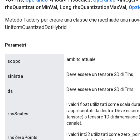
rhs
Quantization
Min
Val
,
Long rhs
Quantization
Max
Val
,
Opzi
Metodo Factory per creare una classe che racchiude una nuo
UniformQuantizedDotHybrid.
Parametri
ambito attuale
scopo
Deve essere un tensore 2D di Tlhs.
sinistra
Deve essere un tensore 2D di Trhs.
ds
I valori float utilizzati come scala dur
rappresentati da destra. Deve essere
rhsScales
tensore) o tensore 1D di dimensione 
canale).
I valori int32 utilizzati come zero_poi
rhsZeroPoints