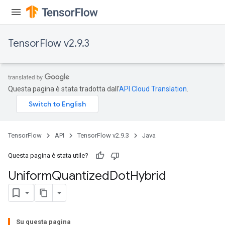
TensorFlow v2.9.3
Questa pagina è stata tradotta dall'
API Cloud Translation
.
TensorFlow
API
TensorFlow v2.9.3
Java
Questa pagina è stata utile?
Uniform
Quantized
Dot
Hybrid
Su questa pagina