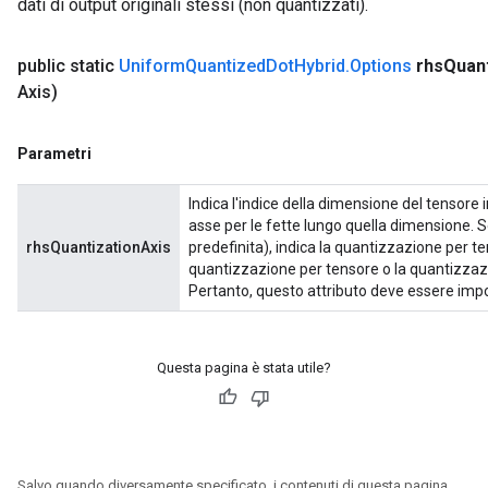
dati di output originali stessi (non quantizzati).
public static
Uniform
Quantized
Dot
Hybrid
.
Options
rhs
Quant
Axis)
Parametri
Indica l'indice della dimensione del tensore 
asse per le fette lungo quella dimensione. 
rhsQuantizationAxis
predefinita), indica la quantizzazione per te
quantizzazione per tensore o la quantizzaz
Pertanto, questo attributo deve essere impost
Questa pagina è stata utile?
Salvo quando diversamente specificato, i contenuti di questa pagina