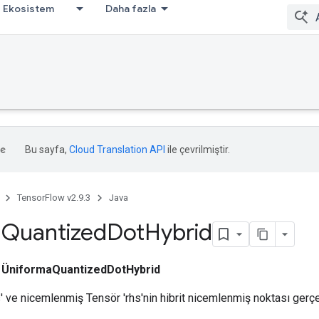
Ekosistem
Daha fazla
Bu sayfa,
Cloud Translation API
ile çevrilmiştir.
TensorFlow v2.9.3
Java
m
Quantized
Dot
Hybrid
ı
ÜniformaQuantizedDotHybrid
s' ve nicemlenmiş Tensör 'rhs'nin hibrit nicemlenmiş noktası gerçe