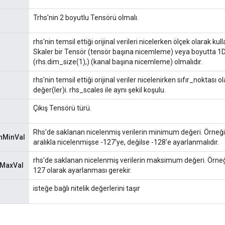
Trhs'nin 2 boyutlu Tensörü olmalı.
rhs'nin temsil ettiği orijinal verileri nicelerken ölçek olarak ku
Skaler bir Tensör (tensör başına nicemleme) veya boyutta 1
(rhs.dim_size(1),) (kanal başına nicemleme) olmalıdır.
rhs'nin temsil ettiği orijinal veriler nicelenirken sıfır_noktası o
değer(ler)i. rhs_scales ile aynı şekil koşulu.
Çıkış Tensörü türü.
Rhs'de saklanan nicelenmiş verilerin minimum değeri. Örneğin,
nMinVal
aralıkla nicelenmişse -127'ye, değilse -128'e ayarlanmalıdır.
rhs'de saklanan nicelenmiş verilerin maksimum değeri. Örneğ
nMaxVal
127 olarak ayarlanması gerekir.
isteğe bağlı nitelik değerlerini taşır