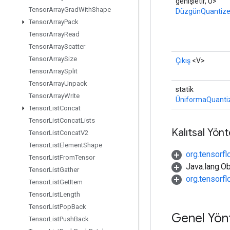
genişletir, U>
Tensor
Array
Grad
With
Shape
DüzgünQuantize
Tensor
Array
Pack
Tensor
Array
Read
Tensor
Array
Scatter
Tensor
Array
Size
Çıkış
<V>
Tensor
Array
Split
Tensor
Array
Unpack
statik
Tensor
Array
Write
ÜniformaQuantiz
Tensor
List
Concat
Tensor
List
Concat
Lists
Kalıtsal Yön
Tensor
List
Concat
V2
Tensor
List
Element
Shape
org.tensorfl
Tensor
List
From
Tensor
Java.lang.Ob
Tensor
List
Gather
org.tensorf
Tensor
List
Get
Item
Tensor
List
Length
Tensor
List
Pop
Back
Genel Yön
Tensor
List
Push
Back