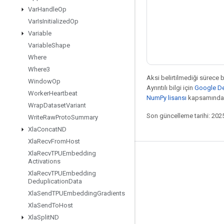
Var
Handle
Op
Var
Is
Initialized
Op
Variable
Variable
Shape
Where
Where3
Aksi belirtilmediği sürece 
Window
Op
Ayrıntılı bilgi için
Google Dev
Worker
Heartbeat
NumPy lisansı
kapsamındad
Wrap
Dataset
Variant
Son güncelleme tarihi: 202
Write
Raw
Proto
Summary
Xla
Concat
ND
Xla
Recv
From
Host
Xla
Recv
TPUEmbedding
Bağlı kalma
Activations
Xla
Recv
TPUEmbedding
Blog
Deduplication
Data
Forum
Xla
Send
TPUEmbedding
Gradients
Xla
Send
To
Host
GitHub
Xla
Split
ND