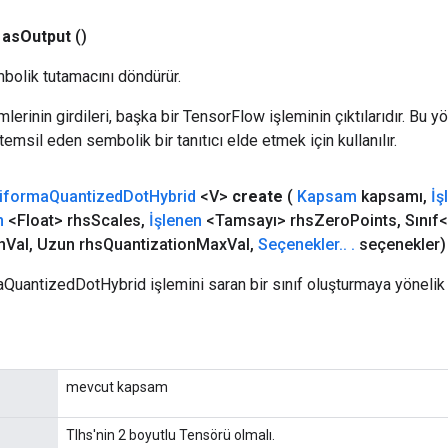
as
Output
()
bolik tutamacını döndürür.
erinin girdileri, başka bir TensorFlow işleminin çıktılarıdır. Bu yö
emsil eden sembolik bir tanıtıcı elde etmek için kullanılır.
iforma
Quantized
Dot
Hybrid
<V>
create
(
Kapsam
kapsamı
,
İş
n
<Float> rhs
Scales
,
İşlenen
<Tamsayı> rhs
Zero
Points
,
Sınıf
n
Val
,
Uzun rhs
Quantization
Max
Val
,
Seçenekler
.
.
.
seçenekler)
aQuantizedDotHybrid işlemini saran bir sınıf oluşturmaya yönelik
mevcut kapsam
Tlhs'nin 2 boyutlu Tensörü olmalı.