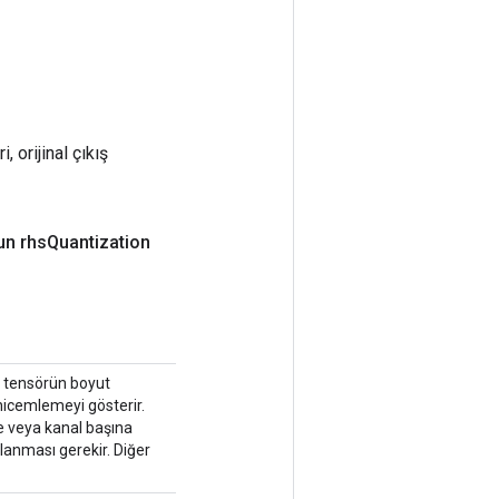
, orijinal çıkış
un rhs
Quantization
ı tensörün boyut
 nicemlemeyi gösterir.
e veya kanal başına
lanması gerekir. Diğer