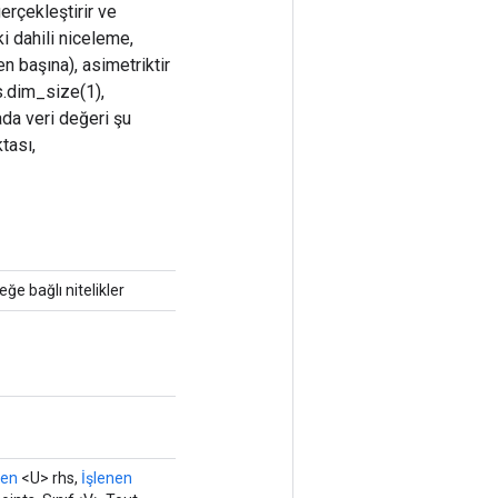
erçekleştirir ve
i dahili niceleme,
n başına), asimetriktir
hs.dim_size(1),
ada veri değeri şu
tası,
teğe bağlı nitelikler
nen
<U> rhs,
İşlenen