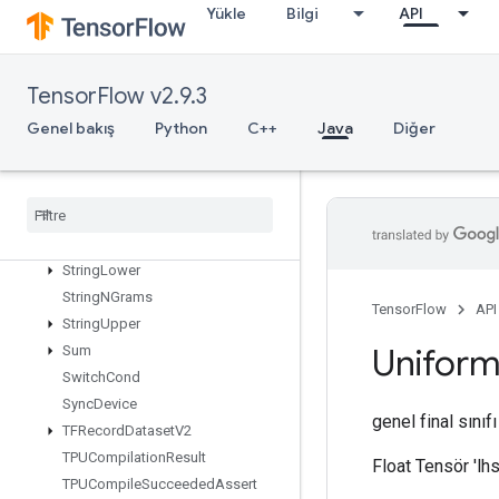
StatelessShuffle
Yükle
Bilgi
API
StatelessTruncatedNormalV2
StatsAggregatorHandleV2
TensorFlow v2.9.3
StatsAggregatorSetSummaryWrit
er
Genel bakış
Python
C++
Java
Diğer
StochasticCastToInt
Stop
Gradient
Strided
Slice
Strided
Slice
Assign
Strided
Slice
Grad
String
Lower
String
NGrams
TensorFlow
API
String
Upper
Unifor
Sum
Switch
Cond
Sync
Device
genel final sınıf
TFRecord
Dataset
V2
TPUCompilation
Result
Float Tensör 'lh
TPUCompile
Succeeded
Assert