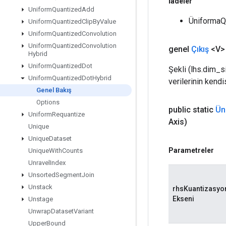
İadeler
Uniform
Quantized
Add
ÜniformaQu
Uniform
Quantized
Clip
By
Value
Uniform
Quantized
Convolution
Uniform
Quantized
Convolution
genel
Çıkış
<V>
Hybrid
Uniform
Quantized
Dot
Şekli (lhs.dim_si
Uniform
Quantized
Dot
Hybrid
verilerinin kend
Genel Bakış
Options
public static
Ün
Uniform
Requantize
Axis)
Unique
Unique
Dataset
Parametreler
Unique
With
Counts
Unravel
Index
Unsorted
Segment
Join
Unstack
rhsKuantizasyo
Ekseni
Unstage
Unwrap
Dataset
Variant
Upper
Bound