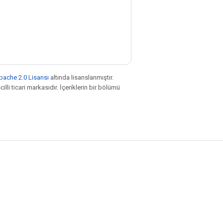
pache 2.0 Lisansı
altında lisanslanmıştır.
illi ticari markasıdır. İçeriklerin bir bölümü