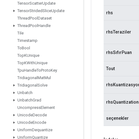
Tensor
Scatter
Update
Tensor
Strided
Slice
Update
rhs
Thread
Pool
Dataset
Thread
Pool
Handle
rhsTeraziler
Tile
Timestamp
To
Bool
rhsSıfırPuan
Top
KUnique
Top
KWith
Unique
Tout
Tpu
Handle
To
Proto
Key
Tridiagonal
Mat
Mul
rhsKuantizasyo
Tridiagonal
Solve
Unbatch
Unbatch
Grad
rhsQuantizatio
Uncompress
Element
Unicode
Decode
seçenekler
Unicode
Encode
Uniform
Dequantize
Uniform
Quantize