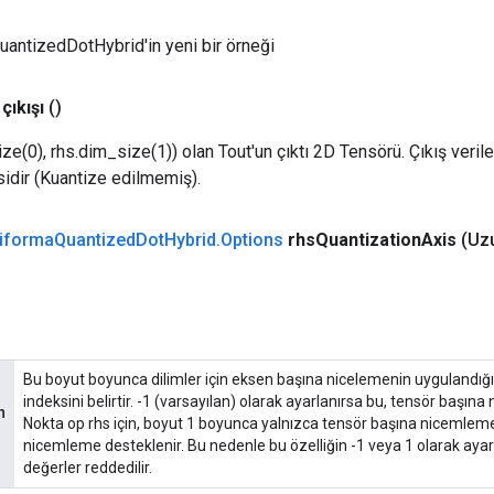
antizedDotHybrid'in yeni bir örneği
çıkışı
()
ze(0), rhs.dim_size(1)) olan Tout'un çıktı 2D Tensörü. Çıkış verileri
isidir (Kuantize edilmemiş).
iforma
Quantized
Dot
Hybrid
.
Options
rhs
Quantization
Axis
(Uz
Bu boyut boyunca dilimler için eksen başına nicelemenin uygulandığ
indeksini belirtir. -1 (varsayılan) olarak ayarlanırsa bu, tensör başına
n
Nokta op rhs için, boyut 1 boyunca yalnızca tensör başına nicemlem
nicemleme desteklenir. Bu nedenle bu özelliğin -1 veya 1 olarak ayar
değerler reddedilir.