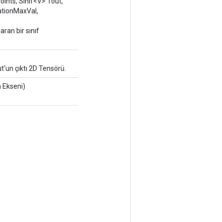
nts, Sınıf<V> Tout,
ationMaxVal,
ran bir sınıf
t'un çıktı 2D Tensörü.
 Ekseni)