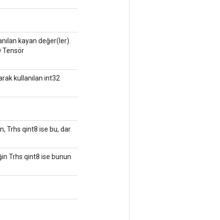
llanılan kayan değer(ler).
D Tensör
larak kullanılan int32
 Trhs qint8 ise bu, dar
in Trhs qint8 ise bunun