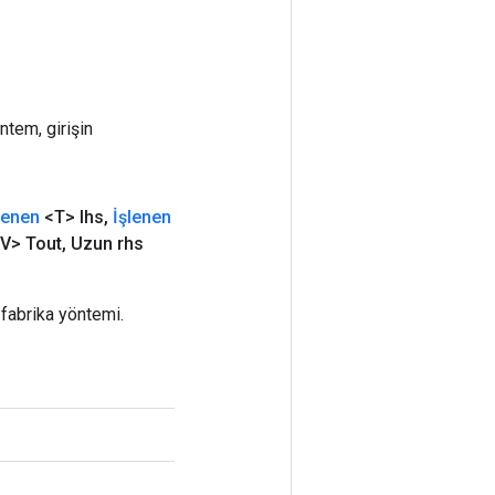
ntem, girişin
lenen
<T> lhs
,
İşlenen
<V> Tout
,
Uzun rhs
 fabrika yöntemi.