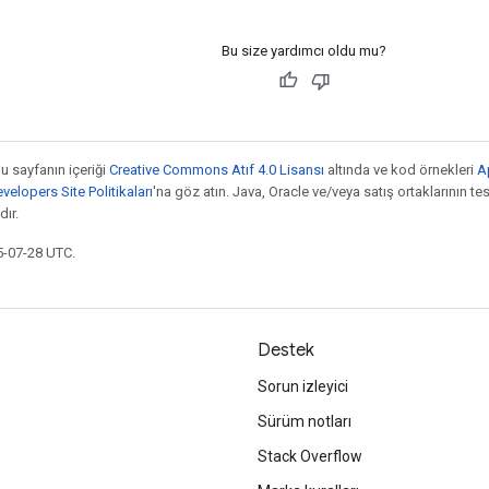
Bu size yardımcı oldu mu?
bu sayfanın içeriği
Creative Commons Atıf 4.0 Lisansı
altında ve kod örnekleri
A
elopers Site Politikaları
'na göz atın. Java, Oracle ve/veya satış ortaklarının tesc
ır.
5-07-28 UTC.
Destek
Sorun izleyici
Sürüm notları
Stack Overflow