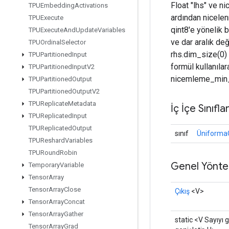
Float "lhs" ve ni
TPUEmbedding
Activations
ardından nicelen
TPUExecute
qint8'e yönelik b
TPUExecute
And
Update
Variables
ve dar aralık değ
TPUOrdinal
Selector
rhs.dim_size(0) 
TPUPartitioned
Input
formül kullanılar
TPUPartitioned
Input
V2
nicemleme_min_
TPUPartitioned
Output
TPUPartitioned
Output
V2
TPUReplicate
Metadata
İç İçe Sınıfla
TPUReplicated
Input
TPUReplicated
Output
sınıf
Üniforma
TPUReshard
Variables
TPURound
Robin
Genel Yönte
Temporary
Variable
Tensor
Array
Tensor
Array
Close
Çıkış
<V>
Tensor
Array
Concat
Tensor
Array
Gather
static <V Sayıyı g
Tensor
Array
Grad