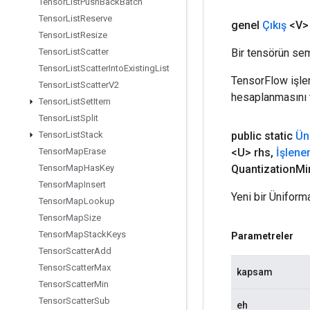
Tensor
List
Push
Back
Batch
Tensor
List
Reserve
genel
Çıkış
<V>
Tensor
List
Resize
Bir tensörün sem
Tensor
List
Scatter
Tensor
List
Scatter
Into
Existing
List
TensorFlow işleml
Tensor
List
Scatter
V2
hesaplanmasını t
Tensor
List
Set
Item
Tensor
List
Split
public static
Ün
Tensor
List
Stack
<U> rhs
,
İşlene
Tensor
Map
Erase
Quantization
Mi
Tensor
Map
Has
Key
Tensor
Map
Insert
Yeni bir Üniform
Tensor
Map
Lookup
Tensor
Map
Size
Tensor
Map
Stack
Keys
Parametreler
Tensor
Scatter
Add
Tensor
Scatter
Max
kapsam
Tensor
Scatter
Min
Tensor
Scatter
Sub
eh