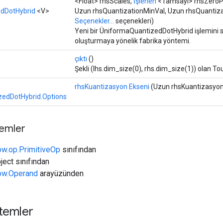
<Float> rhsScales,
İşlenen
<Tamsayı> rhsZeroPoi
dDotHybrid
<V>
Uzun rhsQuantizationMinVal, Uzun rhsQuantiz
Seçenekler...
seçenekleri)
Yeni bir ÜniformaQuantizedDotHybrid işlemini sa
oluşturmaya yönelik fabrika yöntemi.
çıktı
()
Şekli (lhs.dim_size(0), rhs.dim_size(1)) olan Tou
rhsKuantizasyon Ekseni
(Uzun rhsKuantizasyon
edDotHybrid.Options
temler
ow.op.PrimitiveOp
sınıfından
ject sınıfından
low.Operand
arayüzünden
temler