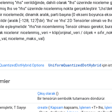
celenmiş "rhs" verildiğinde, dahili olarak "lhs" üzerinde niceleme g
miş lhs ve "rhs" üzerinde nicelenmiş nokta gerçekleştirir. 'Lhs'dek
ir nicelemedir, dinamik aralık, parti başına (0 ekseni boyunca ekse
ildir (aralık [-128, 127]'dir). 'lhs' ve 'rhs' 2D Tensörler olmalı ve l
ile eşleşmelidir. "rhs"nin nicemlenmiş Tensör olması gerekir; bur
ak nicelenir: nicelenmiş_veri = klip(orijinal_veri / ölçek + sıfır_nok
val, niceleme_maks_val).
r
Uniform
Quantized
Dot
Hybrid
QuantizedDotHybrid.Options
için is
mler
Çıkış olarak
()
Bir tensörün sembolik tutamacını döndürür.
enişletir, T Sayıyı
create
(
Kapsam
kapsamı,
İşlenen
<T> lhs,
İşle