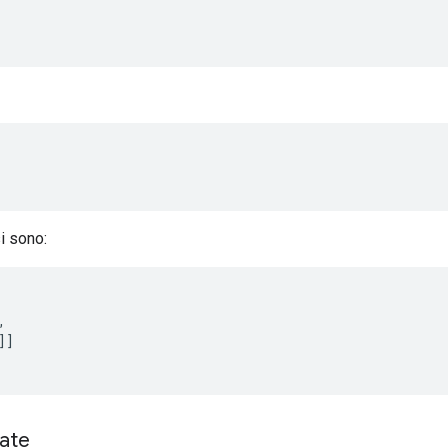
si sono:
,
]]
cate