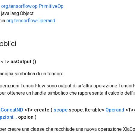
e
org.tensorflow.op.PrimitiveOp
 java.lang.Object
ccia
org.tensorflow.Operand
bblici
 <T>
as
Output
()
aniglia simbolica di un tensore.
 operazioni TensorFlow sono output di un'altra operazione Tenso
 per ottenere un handle simbolico che rappresenta il calcolo dell'i
a
Concat
ND
<T>
create
(
scope
scope
,
Iterable<
Operand
<T>>
pzioni
.
.
.
opzioni)
per creare una classe che racchiude una nuova operazione XlaC