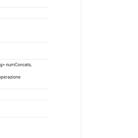
ong> numConcats,
 operazione