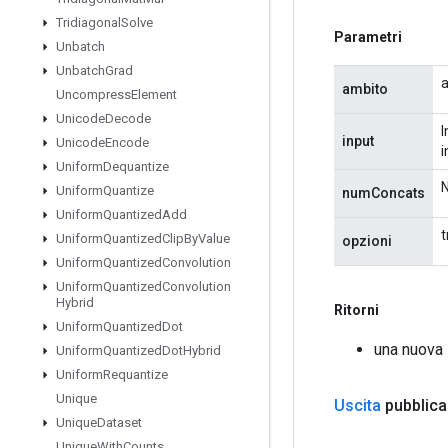
Tridiagonal
Solve
Parametri
Unbatch
Unbatch
Grad
a
ambito
Uncompress
Element
Unicode
Decode
I
input
Unicode
Encode
i
Uniform
Dequantize
N
Uniform
Quantize
numConcats
Uniform
Quantized
Add
t
Uniform
Quantized
Clip
By
Value
opzioni
Uniform
Quantized
Convolution
Uniform
Quantized
Convolution
Hybrid
Ritorni
Uniform
Quantized
Dot
una nuova
Uniform
Quantized
Dot
Hybrid
Uniform
Requantize
Unique
Uscita
pubblica
Unique
Dataset
Unique
With
Counts