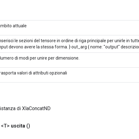
mbito attuale
nserisci le sezioni del tensore in ordine di riga principale per unirle in tutt
nput devono avere la stessa forma. } out_arg { nome: "output" descrizio
umero di modi per unire per dimensione.
rasporta valori di attributi opzionali
 istanza di XlaConcatND
 <T>
uscita
()