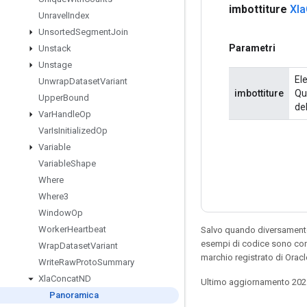
imbottiture
Xla
Unravel
Index
Unsorted
Segment
Join
Parametri
Unstack
Unstage
El
Unwrap
Dataset
Variant
imbottiture
Qu
Upper
Bound
del
Var
Handle
Op
Var
Is
Initialized
Op
Variable
Variable
Shape
Where
Where3
Window
Op
Worker
Heartbeat
Salvo quando diversamente 
esempi di codice sono con
Wrap
Dataset
Variant
marchio registrato di Orac
Write
Raw
Proto
Summary
Xla
Concat
ND
Ultimo aggiornamento 202
Panoramica