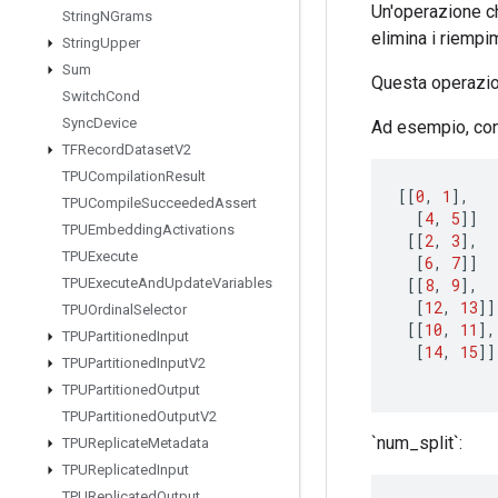
Un'operazione ch
String
NGrams
elimina i riempi
String
Upper
Sum
Questa operazio
Switch
Cond
Sync
Device
Ad esempio, con 
TFRecord
Dataset
V2
TPUCompilation
Result
[[
0
,
1
]
,
TPUCompile
Succeeded
Assert
[
4
,
5
]]
TPUEmbedding
Activations
[[
2
,
3
]
,
TPUExecute
[
6
,
7
]]
[[
8
,
9
]
,
TPUExecute
And
Update
Variables
[
12
,
13
]]
TPUOrdinal
Selector
[[
10
,
11
]
,
TPUPartitioned
Input
[
14
,
15
]]
TPUPartitioned
Input
V2
TPUPartitioned
Output
TPUPartitioned
Output
V2
`num_split`:
TPUReplicate
Metadata
TPUReplicated
Input
TPUReplicated
Output