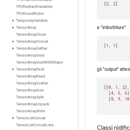
[
2
,
2
]
TPUReshard
Variables
TPURound
Robin
Temporary
Variable
e "imbottiture":
Tensor
Array
Tensor
Array
Close
Tensor
Array
Concat
[
1
,
1
]
Tensor
Array
Gather
Tensor
Array
Grad
Tensor
Array
Grad
With
Shape
gli "output" atte
Tensor
Array
Pack
Tensor
Array
Read
Tensor
Array
Scatter
[[
0
,
1
,
2
]
,
Tensor
Array
Size
[
4
,
5
,
6
]
Tensor
Array
Split
[
8
,
9
,
10
Tensor
Array
Unpack
Tensor
Array
Write
Tensor
List
Concat
Tensor
List
Concat
Lists
Classi nidifi