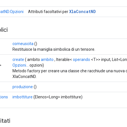
Xla
Concat
ND
atND.Opzioni
Attributi facoltativi per
ici
comeuscita
()
Restituisce la maniglia simbolica di un tensore.
create
( ambito
ambito
, Iterable<
operando
<T>> input, List<L
>
Opzioni...
opzioni)
Metodo factory per creare una classe che racchiude una nuova
XlaConcatND.
produzione
()
ions
imbottiture
(Elenco<Long> imbottiture)
tati