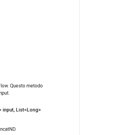
rFlow. Questo metodo
nput.
 input
,
List<Long>
oncatND.