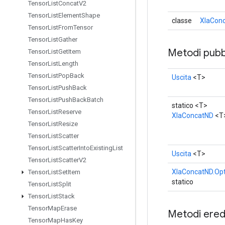
Tensor
List
Concat
V2
Tensor
List
Element
Shape
classe
XlaConc
Tensor
List
From
Tensor
Tensor
List
Gather
Metodi pubbl
Tensor
List
Get
Item
Tensor
List
Length
Tensor
List
Pop
Back
Uscita
<T>
Tensor
List
Push
Back
Tensor
List
Push
Back
Batch
statico <T>
Tensor
List
Reserve
XlaConcatND
<T
Tensor
List
Resize
Tensor
List
Scatter
Tensor
List
Scatter
Into
Existing
List
Uscita
<T>
Tensor
List
Scatter
V2
XlaConcatND.Opt
Tensor
List
Set
Item
statico
Tensor
List
Split
Tensor
List
Stack
Tensor
Map
Erase
Metodi eredi
Tensor
Map
Has
Key