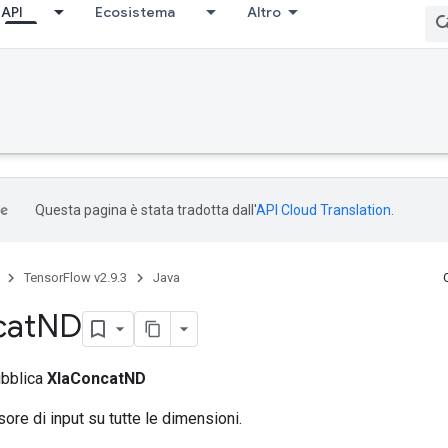
API
Ecosistema
Altro
Questa pagina è stata tradotta dall'
API Cloud Translation
.
TensorFlow v2.9.3
Java
cat
ND
ubblica
XlaConcatND
sore di input su tutte le dimensioni.