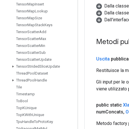
Tensor
Map
Insert
Dalla class
Tensor
Map
Lookup
Dalla classe
Tensor
Map
Size
Dall'interfa
Tensor
Map
Stack
Keys
Tensor
Scatter
Add
Tensor
Scatter
Max
Metodi pu
Tensor
Scatter
Min
Tensor
Scatter
Sub
Uscita
pubblica
Tensor
Scatter
Update
Tensor
Strided
Slice
Update
Restituisce la m
Thread
Pool
Dataset
Thread
Pool
Handle
Gli input per le
Tile
viene utilizzato
Timestamp
To
Bool
public static
Xl
Top
KUnique
num
Concats
,
O
Top
KWith
Unique
Tpu
Handle
To
Proto
Key
Metodo factory 
Tridiagonal
Mat
Mul