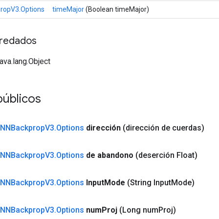
ropV3.Options
timeMajor
(Boolean timeMajor)
redados
java.lang.Object
públicos
NNBackprop
V3
.
Options
dirección
(dirección de cuerdas)
NNBackprop
V3
.
Options
de abandono
(deserción Float)
NNBackprop
V3
.
Options
Input
Mode
(String Input
Mode)
NNBackprop
V3
.
Options
num
Proj
(Long num
Proj)