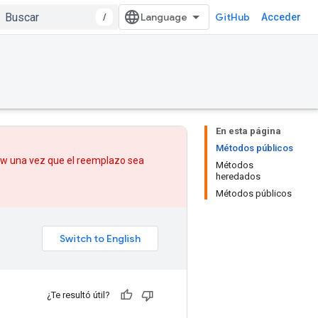
/
GitHub
Acceder
En esta página
Métodos públicos
low una vez que
el reemplazo
sea
Métodos
heredados
Métodos públicos
¿Te resultó útil?