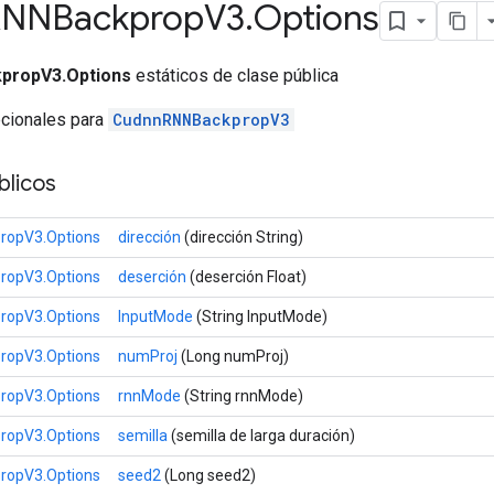
RNNBackprop
V3
.
Options
propV3.Options
estáticos de clase pública
pcionales para
CudnnRNNBackpropV3
licos
ropV3.Options
dirección
(dirección String)
ropV3.Options
deserción
(deserción Float)
ropV3.Options
InputMode
(String InputMode)
ropV3.Options
numProj
(Long numProj)
ropV3.Options
rnnMode
(String rnnMode)
ropV3.Options
semilla
(semilla de larga duración)
ropV3.Options
seed2
(Long seed2)