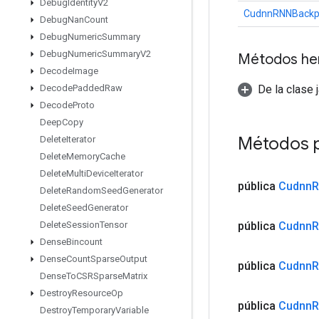
Debug
Identity
V2
CudnnRNNBackp
Debug
Nan
Count
Debug
Numeric
Summary
Debug
Numeric
Summary
V2
Métodos he
Decode
Image
De la clase 
Decode
Padded
Raw
Decode
Proto
Deep
Copy
Métodos 
Delete
Iterator
Delete
Memory
Cache
Delete
Multi
Device
Iterator
pública
Cudnn
R
Delete
Random
Seed
Generator
Delete
Seed
Generator
pública
Cudnn
R
Delete
Session
Tensor
Dense
Bincount
Dense
Count
Sparse
Output
pública
Cudnn
R
Dense
To
CSRSparse
Matrix
Destroy
Resource
Op
pública
Cudnn
R
Destroy
Temporary
Variable