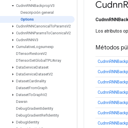
Cudnn
Cudnn
RNNBackprop
V3
Descripción general
CudnnRNNBack
Options
Cudnn
RNNCanonical
To
Params
V2
Los atributos o
Cudnn
RNNParams
To
Canonical
V2
Cudnn
RNNV3
Métodos púb
Cumulative
Logsumexp
DTensor
Restore
V2
DTensor
Set
Global
TPUArray
CudnnRNNBackp
Data
Service
Dataset
CudnnRNNBackp
Data
Service
Dataset
V2
Dataset
Cardinality
CudnnRNNBackp
Dataset
From
Graph
CudnnRNNBackp
Dataset
To
Graph
V2
Dawsn
CudnnRNNBackp
Debug
Gradient
Identity
CudnnRNNBackp
Debug
Gradient
Ref
Identity
Debug
Identity
CudnnRNNBackp