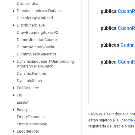
Device
Index
pública
Cudnn
R
Directed
Interleave
Dataset
Disable
Copy
On
Read
Distributed
Save
pública
Cudnn
R
Draw
Bounding
Boxes
V2
Dummy
Iteration
Counter
públicas
Cudnn
Dummy
Memory
Cache
Dummy
Seed
Generator
pública
Cudnn
R
Dynamic
Enqueue
TPUEmbedding
Arbitrary
Tensor
Batch
Dynamic
Partition
Dynamic
Stitch
Edit
Distance
Eig
Einsum
Empty
Salvo que se indique lo con
Empty
Tensor
List
están sujetos a la
licencia
Empty
Tensor
Map
registrada de Oracle o sus 
Encode
Proto