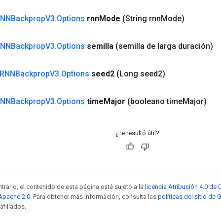
NNBackprop
V3
.
Options
rnn
Mode
(String rnn
Mode)
NNBackprop
V3
.
Options
semilla
(semilla de larga duración)
RNNBackprop
V3
.
Options
seed2
(Long seed2)
NNBackprop
V3
.
Options
time
Major
(booleano time
Major)
¿Te resultó útil?
trario, el contenido de esta página está sujeto a la
licencia Atribución 4.0 d
 Apache 2.0
. Para obtener más información, consulta las
políticas del sitio de
afiliados.