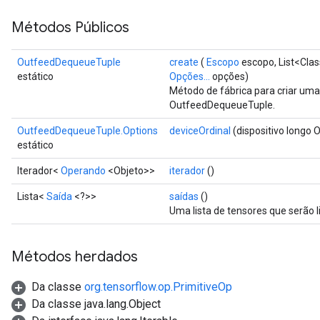
Métodos Públicos
OutfeedDequeueTuple
create
(
Escopo
escopo, List<Clas
estático
Opções...
opções)
Método de fábrica para criar um
OutfeedDequeueTuple.
ize
OutfeedDequeueTuple.Options
deviceOrdinal
(dispositivo longo O
estático
Iterador<
Operando
<Objeto>>
iterador
()
Requantize
Lista<
Saída
<?>>
saídas
()
Uma lista de tensores que serão l
ize
AndReluAndRequantize
u
Métodos herdados
uAndRequantize
Da classe
org.tensorflow.op.PrimitiveOp
Da classe java.lang.Object
AndRelu