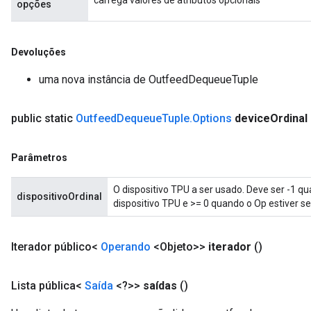
opções
Devoluções
uma nova instância de OutfeedDequeueTuple
public static
Outfeed
Dequeue
Tuple
.
Options
device
Ordinal
Parâmetros
O dispositivo TPU a ser usado. Deve ser -1 
dispositivoOrdinal
dispositivo TPU e >= 0 quando o Op estiver s
Iterador público<
Operando
<Objeto>>
iterador
()
Lista pública<
Saída
<?>>
saídas
()