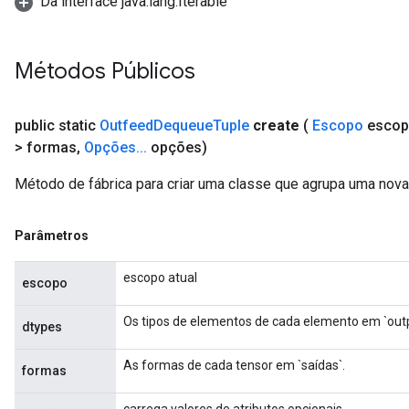
Da interface java.lang.Iterable
AndReluAndRequantize
ize
Métodos Públicos
Requantize
public static
Outfeed
Dequeue
Tuple
create
(
Escopo
escop
ize
> formas
,
Opções
.
.
.
opções)
Método de fábrica para criar uma classe que agrupa uma no
Parâmetros
escopo atual
escopo
Os tipos de elementos de cada elemento em `outp
dtypes
As formas de cada tensor em `saídas`.
formas
carrega valores de atributos opcionais